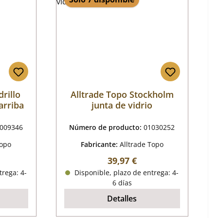
drillo
Alltrade Topo Stockholm
arriba
junta de vidrio
009346
Número de producto:
01030252
Topo
Fabricante:
Alltrade Topo
al:
Precio normal:
39,97 €
trega: 4-
Disponible, plazo de entrega: 4-
6 días
Detalles