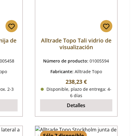
nija de
Alltrade Topo Tali vidrio de
visualización
005458
Número de producto:
01005594
Topo
Fabricante:
Alltrade Topo
mal:
Precio normal:
238,23 €
ox. 2-3
Disponible, plazo de entrega: 4-
6 días
Detalles
Sólo 7 disponible