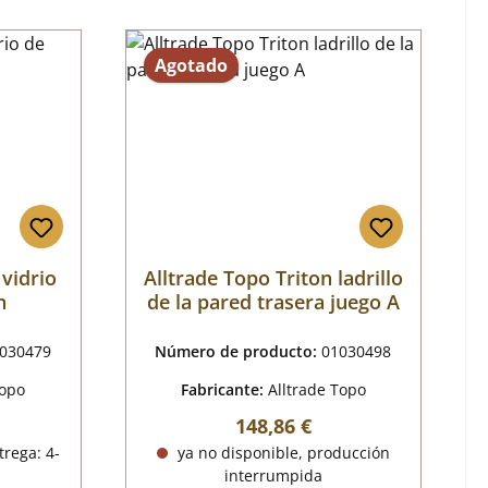
Agotado
 vidrio
Alltrade Topo Triton ladrillo
n
de la pared trasera juego A
030479
Número de producto:
01030498
Topo
Fabricante:
Alltrade Topo
al:
Precio normal:
148,86 €
trega: 4-
ya no disponible, producción
interrumpida