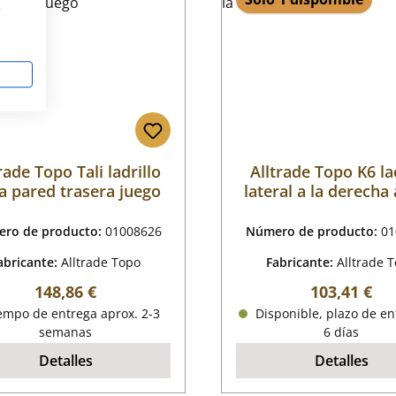
s
rade Topo Tali ladrillo
Alltrade Topo K6 la
la pared trasera juego
lateral a la derecha 
ro de producto:
01008626
Número de producto:
01
abricante:
Alltrade Topo
Fabricante:
Alltrade 
Precio normal:
Precio norm
148,86 €
103,41 €
empo de entrega aprox. 2-3
Disponible, plazo de en
semanas
6 días
Detalles
Detalles