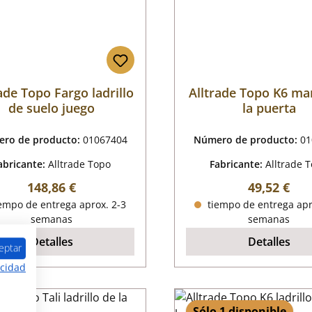
ade Topo Fargo ladrillo
Alltrade Topo K6 ma
de suelo juego
la puerta
ro de producto:
01067404
Número de producto:
01
abricante:
Alltrade Topo
Fabricante:
Alltrade 
Precio normal:
Precio nor
148,86 €
49,52 €
empo de entrega aprox. 2-3
tiempo de entrega apr
semanas
semanas
Detalles
Detalles
eptar
acidad
Sólo 1 disponible