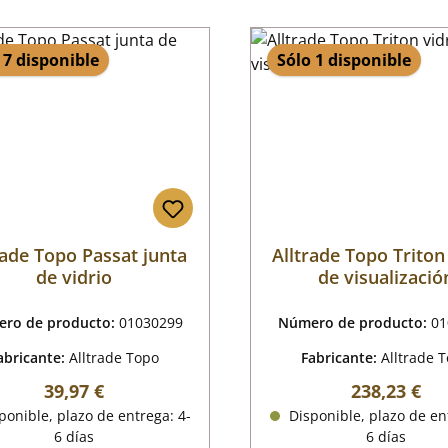
 7 disponible
Sólo 1 disponible
rade Topo Passat junta
Alltrade Topo Triton
de vidrio
de visualizació
ro de producto:
01030299
Número de producto:
01
abricante:
Alltrade Topo
Fabricante:
Alltrade 
Precio normal:
Precio norm
39,97 €
238,23 €
onible, plazo de entrega: 4-
Disponible, plazo de en
6 días
6 días