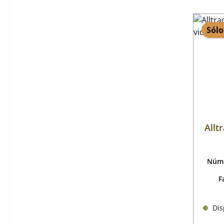
Sólo
Allt
Núme
F
Disp