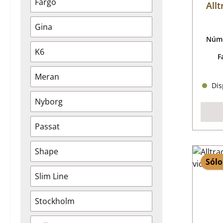
Fargo
All
Gina
Núme
K6
F
Meran
Disp
Nyborg
Passat
Shape
Sólo
Slim Line
Stockholm