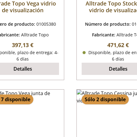
trade Topo Vega vidrio
Alltrade Topo Stoc
de visualización
vidrio de visualiz
ro de producto:
01005380
Número de producto:
01
abricante:
Alltrade Topo
Fabricante:
Alltrade 
Precio normal:
Precio norm
397,13 €
471,62 €
onible, plazo de entrega: 4-
Disponible, plazo de en
6 días
6 días
Detalles
Detalles
 7 disponible
Sólo 2 disponible