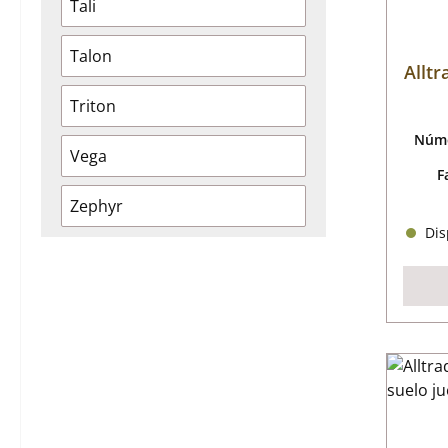
Tali
Talon
Alltr
Triton
Núme
Vega
F
Zephyr
Disp