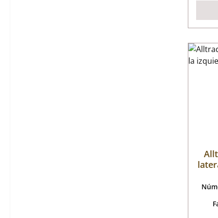
All
later
Núme
F