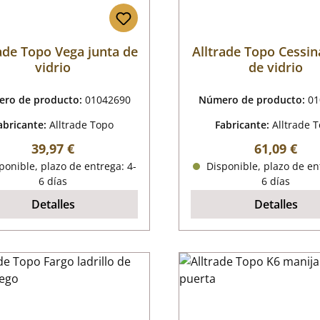
ade Topo Vega junta de
Alltrade Topo Cessin
vidrio
de vidrio
ro de producto:
01042690
Número de producto:
01
abricante:
Alltrade Topo
Fabricante:
Alltrade 
Precio normal:
Precio nor
39,97 €
61,09 €
onible, plazo de entrega: 4-
Disponible, plazo de en
6 días
6 días
Detalles
Detalles