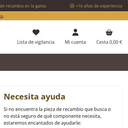
 de recambio en la gama
+10 años de experiencia
to
.
Tienes 0 artículos en tu lista de d
Lista de vigilancia
Mi cuenta
Cesta
0,00 €
Necesita ayuda
Si no encuentra la pieza de recambio que busca o
no está seguro de qué componente necesita,
estaremos encantados de ayudarle: