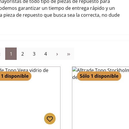
ayoristas de todo tipo de piezas de repuesto para
podemos garantizar un tiempo de entrega rápido y un
la pieza de repuesto que busca sea la correcta, no dude
Página
Página
Página
Página
1
2
3
4
 1 disponible
Sólo 1 disponible