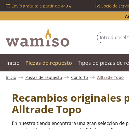
Envío gratuito a partir de 449 €
Socio de servi
tar al contenido principal
Saltar a la búsqueda
Saltar a la navegación principal
A
Inicio
Piezas de repuesto
Tipos de piezas de 
Inicio
Piezas de repuesto
Conforto
Alltrade Topo
Recambios originales 
Alltrade Topo
En nuestra tienda encontrará una gran selección de p