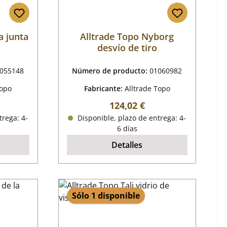
a junta
Alltrade Topo Nyborg
desvío de tiro
055148
Número de producto:
01060982
Topo
Fabricante:
Alltrade Topo
mal:
Precio normal:
124,02 €
trega: 4-
Disponible, plazo de entrega: 4-
6 días
Detalles
Sólo 1 disponible