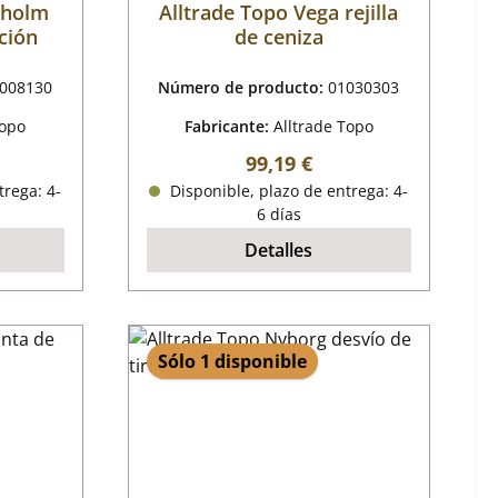
kholm
Alltrade Topo Vega rejilla
ación
de ceniza
008130
Número de producto:
01030303
Topo
Fabricante:
Alltrade Topo
al:
Precio normal:
99,19 €
trega: 4-
Disponible, plazo de entrega: 4-
6 días
Detalles
Sólo 1 disponible