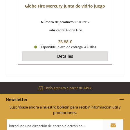
Globe Fire Mercury junta de vidrio juego
Número de producto:
01033917
Fabricante:
Globe Fire
Precio normal:
26,88 €
Disponible, plazo de entrega: 4-6 días
Detalles
Envío gratuito a partir de 449 €
Newsletter
Suscríbase ahora a nuestro boletín para recibir información útil y
promociones.
Dirección
de