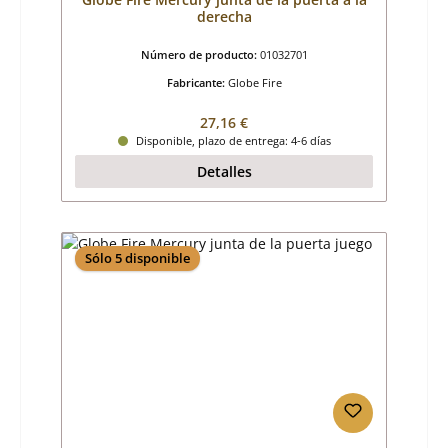
derecha
Número de producto:
01032701
Fabricante:
Globe Fire
Precio normal:
27,16 €
Disponible, plazo de entrega: 4-6 días
Detalles
Sólo 5 disponible