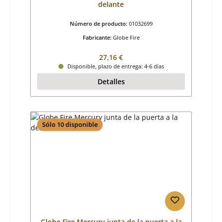
delante
Número de producto:
01032699
Fabricante:
Globe Fire
Precio normal:
27,16 €
Disponible, plazo de entrega: 4-6 días
Detalles
Sólo 10 disponible
Globe Fire Mercury junta de la puerta a la