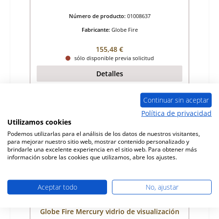
Número de producto:
01008637
Fabricante:
Globe Fire
Precio normal:
155,48 €
sólo disponible previa solicitud
Detalles
Continuar sin aceptar
Política de privacidad
Agotado
Utilizamos cookies
Podemos utilizarlas para el análisis de los datos de nuestros visitantes,
para mejorar nuestro sitio web, mostrar contenido personalizado y
brindarle una excelente experiencia en el sitio web. Para obtener más
información sobre las cookies que utilizamos, abre los ajustes.
Aceptar todo
No, ajustar
Globe Fire Mercury vidrio de visualización