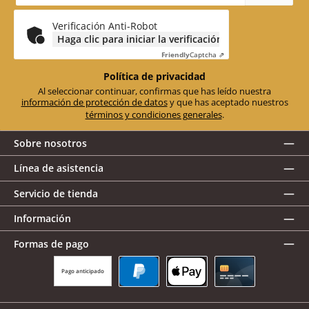
correo
electrónico
*
Verificación Anti-Robot
Haga clic para iniciar la verificación
Friendly
Captcha ⇗
Política de privacidad
Al seleccionar continuar, confirmas que has leído nuestra
información de protección de datos
y que has aceptado nuestros
términos y condiciones generales
.
Sobre nosotros
Línea de asistencia
Servicio de tienda
Información
Formas de pago
Pago anticipado
PayPal
Apple Pay
Tarjeta de crédito