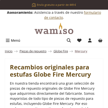
Saltar al contenido principal
Envío gratuito a partir de 449 €
Asesoramiento:
Asistencia a través de nuestro
formulario
de contacto
.
Tienes 0 artícul
Menú
Inicio
Piezas de repuesto
Globe Fire
Mercury
Recambios originales para
estufas Globe Fire Mercury
En nuestra tienda encontrará una gran selección de
piezas de repuesto originales de Globe Fire Mercury
que adquirimos directamente del fabricante. Somos
mayoristas de todo tipo de piezas de repuesto para
estufas, incluyendo Globe Fire Mercury. Por eso