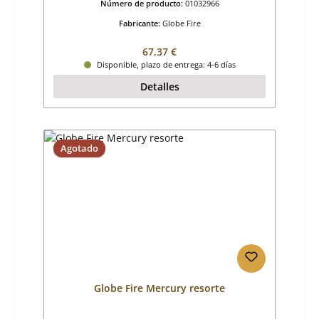
Número de producto:
01032966
Fabricante:
Globe Fire
Precio normal:
67,37 €
Disponible, plazo de entrega: 4-6 días
Detalles
Agotado
Globe Fire Mercury resorte