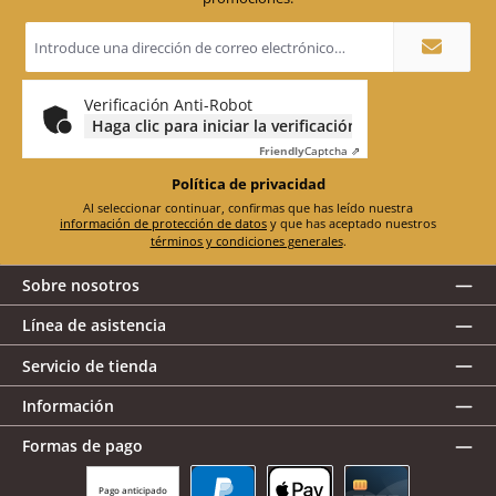
Dirección
de
correo
electrónico
*
Verificación Anti-Robot
Haga clic para iniciar la verificación
Friendly
Captcha ⇗
Política de privacidad
Al seleccionar continuar, confirmas que has leído nuestra
información de protección de datos
y que has aceptado nuestros
términos y condiciones generales
.
Sobre nosotros
Línea de asistencia
Servicio de tienda
Información
Formas de pago
Pago anticipado