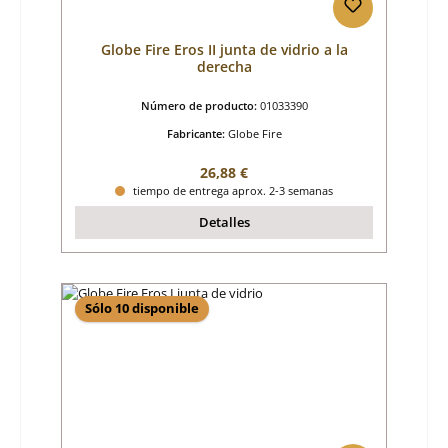
Globe Fire Eros II junta de vidrio a la
derecha
Número de producto:
01033390
Fabricante:
Globe Fire
Precio normal:
26,88 €
tiempo de entrega aprox. 2-3 semanas
Detalles
Sólo 10 disponible