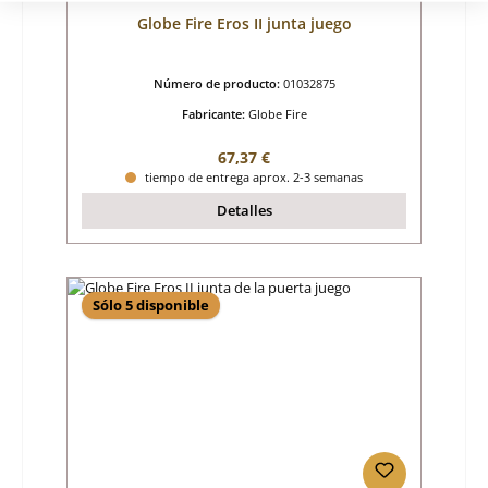
Globe Fire Eros II junta juego
Número de producto:
01032875
Fabricante:
Globe Fire
Precio normal:
67,37 €
tiempo de entrega aprox. 2-3 semanas
Detalles
Sólo 5 disponible