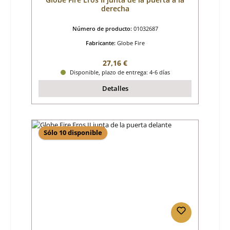
derecha
Número de producto:
01032687
Fabricante:
Globe Fire
Precio normal:
27,16 €
Disponible, plazo de entrega: 4-6 días
Detalles
Sólo 10 disponible