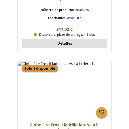
Número de producto:
01008778
Fabricante:
Globe Fire
Precio normal:
317,02 €
Disponible, plazo de entrega: 4-6 días
Detalles
Sólo 1 disponible
Globe Fire Eros II ladrillo lateral a la