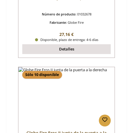
Número de producto:
01032678
Fabricante:
Globe Fire
Precio normal:
27,16 €
Disponible, plazo de entrega: 4-6 días
Detalles
Sólo 10 disponible
Globe Fire Eros II junta de la puerta a la