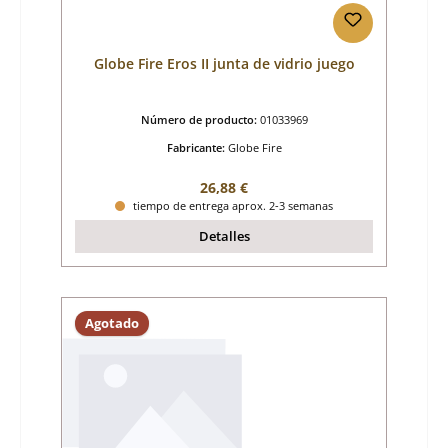
Globe Fire Eros II junta de vidrio juego
Número de producto:
01033969
Fabricante:
Globe Fire
Precio normal:
26,88 €
tiempo de entrega aprox. 2-3 semanas
Detalles
Agotado