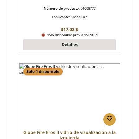
Número de producto:
01008777
Fabricante:
Globe Fire
Precio normal:
317,02 €
sólo disponible previa solicitud
Detalles
Sólo 1 disponible
Globe Fire Eros II vidrio de visualización a la
izquierda