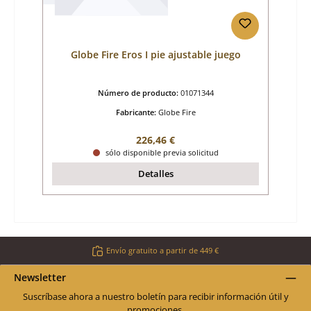
Globe Fire Eros I pie ajustable juego
Número de producto:
01071344
Fabricante:
Globe Fire
Precio normal:
226,46 €
sólo disponible previa solicitud
Detalles
Envío gratuito a partir de 449 €
Newsletter
Suscríbase ahora a nuestro boletín para recibir información útil y
promociones.