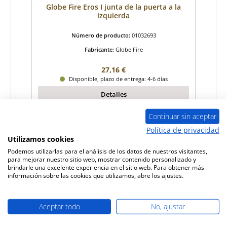
Globe Fire Eros I junta de la puerta a la
izquierda
Número de producto:
01032693
Fabricante:
Globe Fire
Precio normal:
27,16 €
Disponible, plazo de entrega: 4-6 días
Detalles
Continuar sin aceptar
Política de privacidad
Utilizamos cookies
Podemos utilizarlas para el análisis de los datos de nuestros visitantes,
para mejorar nuestro sitio web, mostrar contenido personalizado y
brindarle una excelente experiencia en el sitio web. Para obtener más
información sobre las cookies que utilizamos, abre los ajustes.
Aceptar todo
No, ajustar