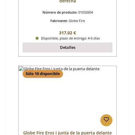
derecha
Número de producto:
01032604
Fabricante:
Globe Fire
Precio normal:
317,02 €
Disponible, plazo de entrega: 4-6 días
Detalles
Sólo 10 disponible
Globe Fire Eros I junta de la puerta delante