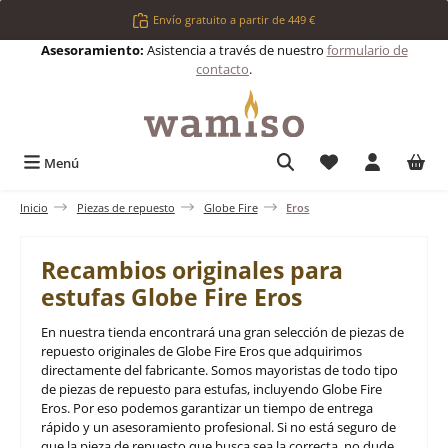
Saltar al contenido principal
Envío gratuito a partir de 449 €
Asesoramiento:
Asistencia a través de nuestro
formulario de
contacto
.
Tienes 0 artículos 
Menú
Inicio
Piezas de repuesto
Globe Fire
Eros
Recambios originales para
estufas Globe Fire Eros
En nuestra tienda encontrará una gran selección de piezas de
repuesto originales de Globe Fire Eros que adquirimos
directamente del fabricante. Somos mayoristas de todo tipo
de piezas de repuesto para estufas, incluyendo Globe Fire
Eros. Por eso podemos garantizar un tiempo de entrega
rápido y un asesoramiento profesional. Si no está seguro de
que la pieza de repuesto que busca sea la correcta, no dude