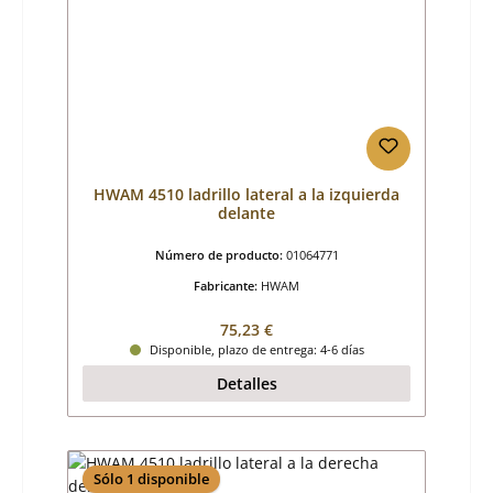
HWAM 4510 ladrillo lateral a la izquierda
delante
Número de producto:
01064771
Fabricante:
HWAM
Precio normal:
75,23 €
Disponible, plazo de entrega: 4-6 días
Detalles
Sólo 1 disponible