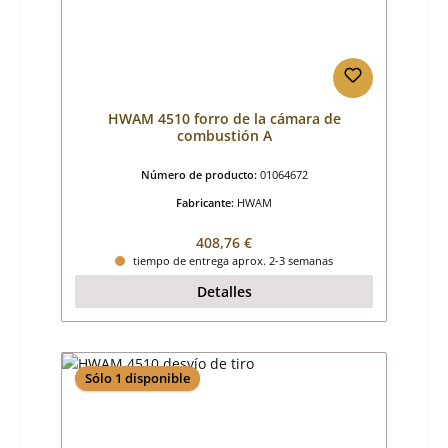
HWAM 4510 forro de la cámara de
combustión A
Número de producto:
01064672
Fabricante:
HWAM
Precio normal:
408,76 €
tiempo de entrega aprox. 2-3 semanas
Detalles
Sólo 1 disponible