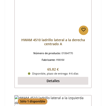
HWAM 4510 ladrillo lateral a la derecha
centrado A
Número de producto:
01064770
Fabricante:
HWAM
Precio normal:
65,82 €
Disponible, plazo de entrega: 4-6 días
Detalles
Sólo 1 disponible