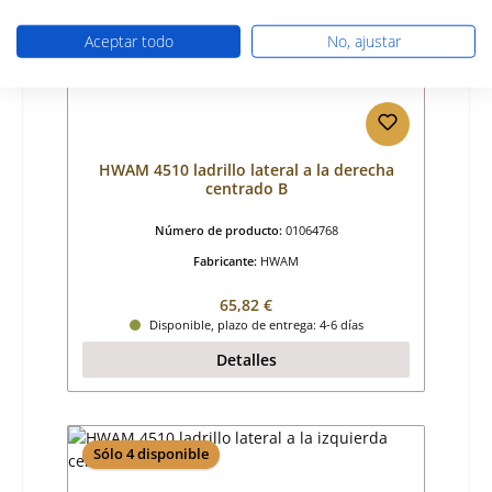
Aceptar todo
No, ajustar
HWAM 4510 ladrillo lateral a la derecha
centrado B
Número de producto:
01064768
Fabricante:
HWAM
Precio normal:
65,82 €
Disponible, plazo de entrega: 4-6 días
Detalles
Sólo 4 disponible