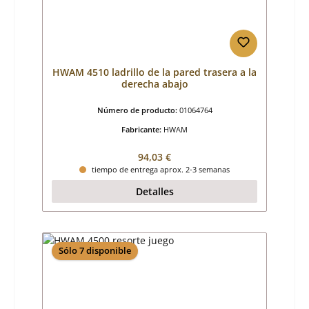
HWAM 4510 ladrillo de la pared trasera a la
derecha abajo
Número de producto:
01064764
Fabricante:
HWAM
Precio normal:
94,03 €
tiempo de entrega aprox. 2-3 semanas
Detalles
Sólo 7 disponible