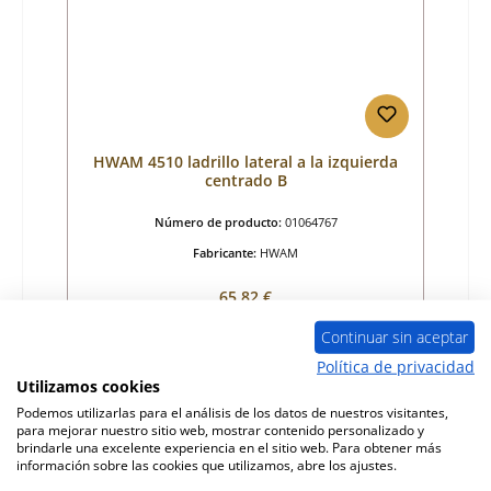
HWAM 4510 ladrillo lateral a la izquierda
centrado B
Número de producto:
01064767
Fabricante:
HWAM
Precio normal:
65,82 €
tiempo de entrega aprox. 2-3 semanas
Continuar sin aceptar
Detalles
Política de privacidad
Utilizamos cookies
Podemos utilizarlas para el análisis de los datos de nuestros visitantes,
para mejorar nuestro sitio web, mostrar contenido personalizado y
Sólo 2 disponible
brindarle una excelente experiencia en el sitio web. Para obtener más
información sobre las cookies que utilizamos, abre los ajustes.