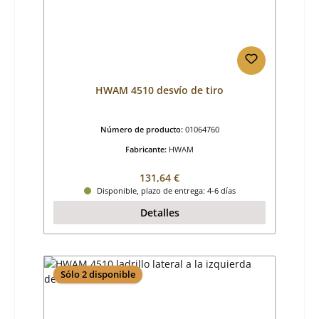
HWAM 4510 desvío de tiro
Número de producto:
01064760
Fabricante:
HWAM
Precio normal:
131,64 €
Disponible, plazo de entrega: 4-6 días
Detalles
Sólo 2 disponible