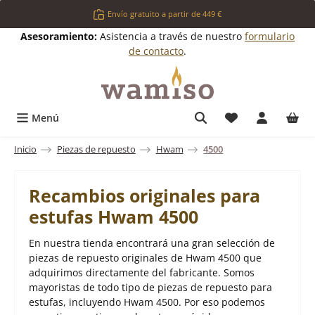
Saltar al contenido principal
Envío gratuito a partir de 449 €
Asesoramiento:
Asistencia a través de nuestro
formulario
de contacto
.
Tienes 0 artícul
Menú
Inicio
Piezas de repuesto
Hwam
4500
Recambios originales para
estufas Hwam 4500
En nuestra tienda encontrará una gran selección de
piezas de repuesto originales de Hwam 4500 que
adquirimos directamente del fabricante. Somos
mayoristas de todo tipo de piezas de repuesto para
estufas, incluyendo Hwam 4500. Por eso podemos