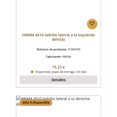
HWAM 4510 ladrillo lateral a la izquierda
detrtás
Número de producto:
01064765
Fabricante:
HWAM
Precio normal:
75,23 €
Disponible, plazo de entrega: 4-6 días
Detalles
Sólo 5 disponible