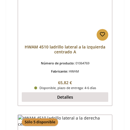
HWAM 4510 ladrillo lateral a la izquierda
centrado A
Número de producto:
01064769
Fabricante:
HWAM
Precio normal:
65,82 €
Disponible, plazo de entrega: 4-6 días
Detalles
Sólo 5 disponible