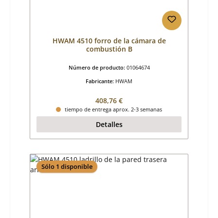
HWAM 4510 forro de la cámara de
combustión B
Número de producto:
01064674
Fabricante:
HWAM
Precio normal:
408,76 €
tiempo de entrega aprox. 2-3 semanas
Detalles
Sólo 1 disponible