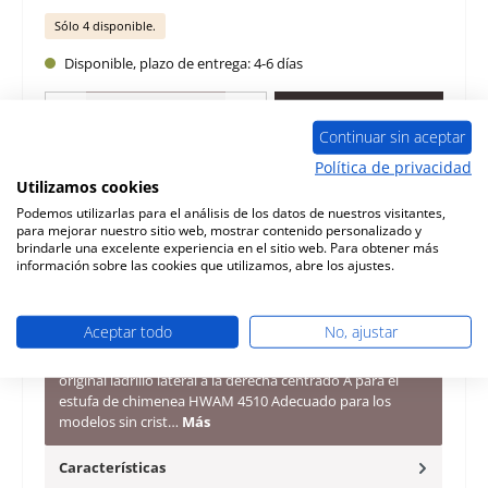
Sólo 4 disponible.
Disponible, plazo de entrega: 4-6 días
Cantidad del producto: introduce la cantidad deseada o usa los botones para 
A la cesta
Continuar sin aceptar
Política de privacidad
Añadir a la lista de deseos
Utilizamos cookies
Podemos utilizarlas para el análisis de los datos de nuestros visitantes,
Pregunta sobre el producto
para mejorar nuestro sitio web, mostrar contenido personalizado y
brindarle una excelente experiencia en el sitio web. Para obtener más
información sobre las cookies que utilizamos, abre los ajustes.
Aceptar todo
No, ajustar
Descripción
original ladrillo lateral a la derecha centrado A para el
estufa de chimenea HWAM 4510 Adecuado para los
modelos sin crist…
Más
Características