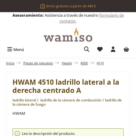
Saltar al contenido principal
Envío gratuito a partir de 449 €
Asesoramiento:
Asistencia a través de nuestro
formulario de
contacto
.
Tienes 0 artículos 
Menú
Inicio
Piezas de repuesto
Hwam
4500
4510
HWAM 4510 ladrillo lateral a la
derecha centrado A
ladrillo lateral / ladrillo de la cámara de combustión / ladrillo de
la cámara de fuego
HWAM
Omitir galería de imágenes
Lea la descripción del producto.