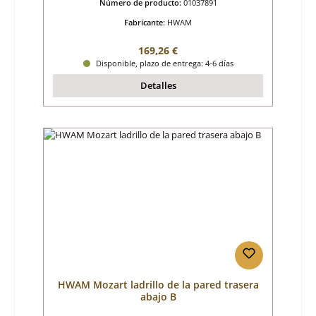
Número de producto:
01037891
Fabricante:
HWAM
Precio normal:
169,26 €
Disponible, plazo de entrega: 4-6 días
Detalles
HWAM Mozart ladrillo de la pared trasera
abajo B