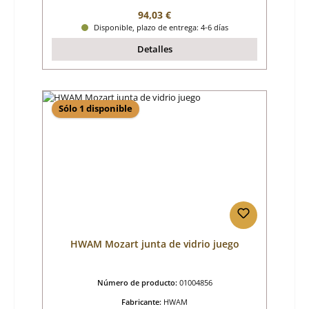
Precio normal:
94,03 €
Disponible, plazo de entrega: 4-6 días
Detalles
Sólo 1 disponible
HWAM Mozart junta de vidrio juego
Número de producto:
01004856
Fabricante:
HWAM