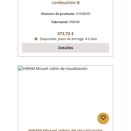
combustión B
Número de producto:
01038239
Fabricante:
HWAM
Precio normal:
373,72 €
Disponible, plazo de entrega: 4-6 días
Detalles
HWAM Mozart vidrio de visualización