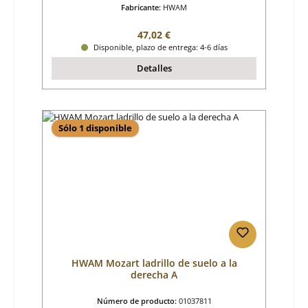
Fabricante:
HWAM
Precio normal:
47,02 €
Disponible, plazo de entrega: 4-6 días
Detalles
Sólo 1 disponible
HWAM Mozart ladrillo de suelo a la
derecha A
Número de producto:
01037811