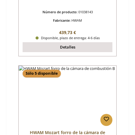
Número de producto:
01038143
Fabricante:
HWAM
Precio normal:
439,73 €
Disponible, plazo de entrega: 4-6 días
Detalles
Sólo 5 disponible
HWAM Mozart forro de la cámara de