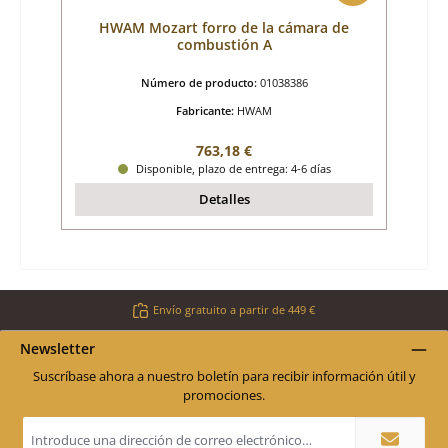
HWAM Mozart forro de la cámara de
combustión A
Número de producto:
01038386
Fabricante:
HWAM
Precio normal:
763,18 €
Disponible, plazo de entrega: 4-6 días
Detalles
Envío gratuito a partir de 449 €
Newsletter
Suscríbase ahora a nuestro boletín para recibir información útil y
promociones.
Dirección
de