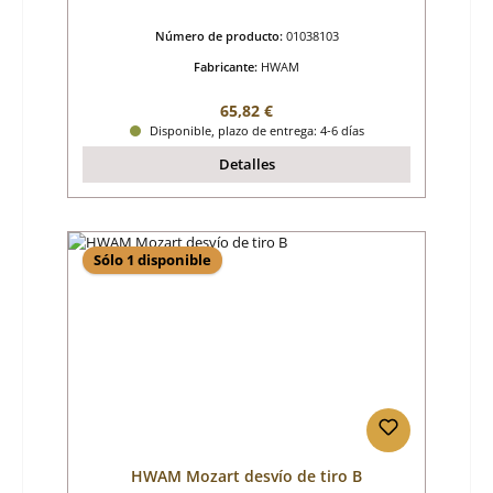
Número de producto:
01038103
Fabricante:
HWAM
Precio normal:
65,82 €
Disponible, plazo de entrega: 4-6 días
Detalles
Sólo 1 disponible
HWAM Mozart desvío de tiro B