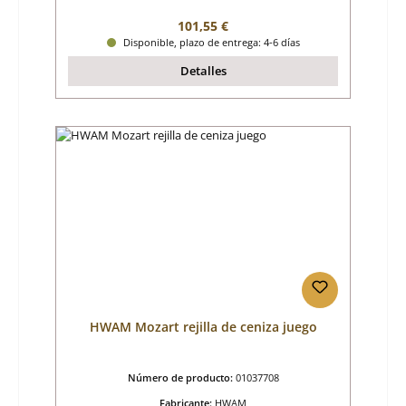
Precio normal:
101,55 €
Disponible, plazo de entrega: 4-6 días
Detalles
HWAM Mozart rejilla de ceniza juego
Número de producto:
01037708
Fabricante:
HWAM