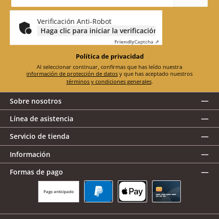
correo
electrónico
*
Verificación Anti-Robot
Haga clic para iniciar la verificación
Friendly
Captcha ⇗
Política de privacidad
Al seleccionar continuar, confirmas que has leído nuestra
información de protección de datos
y que has aceptado nuestros
términos y condiciones generales
.
Sobre nosotros
Línea de asistencia
Servicio de tienda
Información
Formas de pago
Pago anticipado
PayPal
Apple Pay
Tarjeta de crédito