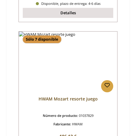
Disponible, plazo de entrega: 4-6 días
Detalles
Sólo 7 disponible
HWAM Mozart resorte juego
Número de producto:
01037829
Fabricante:
HWAM
Precio normal: