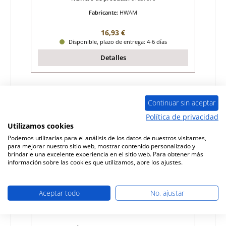
Fabricante:
HWAM
Precio normal:
16,93 €
Disponible, plazo de entrega: 4-6 días
Detalles
Sólo 5 disponible
Continuar sin aceptar
Política de privacidad
Utilizamos cookies
Podemos utilizarlas para el análisis de los datos de nuestros visitantes,
para mejorar nuestro sitio web, mostrar contenido personalizado y
brindarle una excelente experiencia en el sitio web. Para obtener más
información sobre las cookies que utilizamos, abre los ajustes.
Aceptar todo
No, ajustar
HWAM Mozart ladrillo de la pared trasera
arriba B