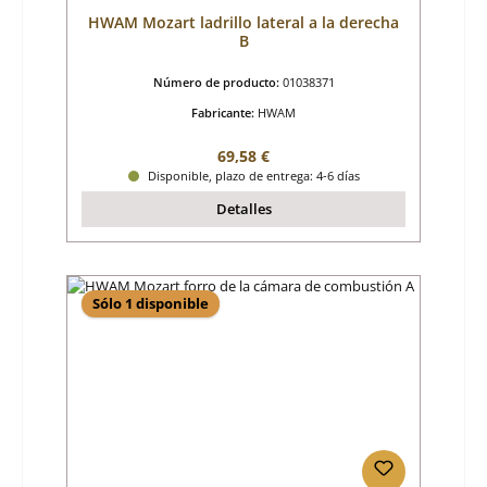
HWAM Mozart ladrillo lateral a la derecha
B
Número de producto:
01038371
Fabricante:
HWAM
Precio normal:
69,58 €
Disponible, plazo de entrega: 4-6 días
Detalles
Sólo 1 disponible