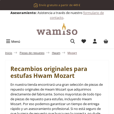
Saltar al contenido principal
Envío gratuito a partir de 449 €
Asesoramiento:
Asistencia a través de nuestro
formulario de
contacto
.
Tienes 0 artículos 
Menú
Inicio
Piezas de repuesto
Hwam
Mozart
Recambios originales para
estufas Hwam Mozart
En nuestra tienda encontrará una gran selección de piezas de
repuesto originales de Hwam Mozart que adquirimos
directamente del fabricante. Somos mayoristas de todo tipo
de piezas de repuesto para estufas, incluyendo Hwam
Mozart. Por eso podemos garantizar un tiempo de entrega
rápido y un asesoramiento profesional. Si no está seguro de
que la pieza de repuesto que busca sea la correcta, no dude