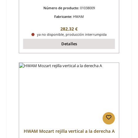
Número de producto:
01038009
Fabricante:
HWAM
Precio normal:
282,32 €
ya no disponible, producción interrumpida
Detalles
HWAM Mozart rejilla vertical a la derecha A