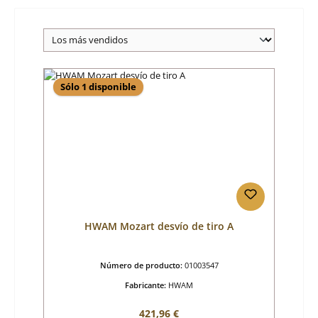
Sólo 1 disponible
HWAM Mozart desvío de tiro A
Número de producto:
01003547
Fabricante:
HWAM
Precio normal:
421,96 €