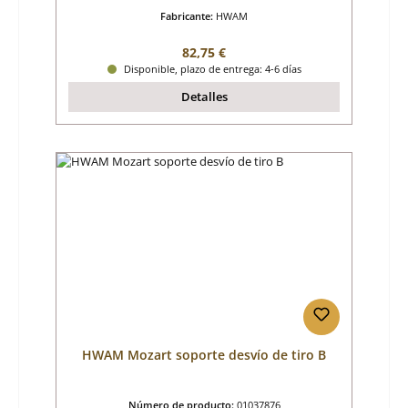
Fabricante:
HWAM
Precio normal:
82,75 €
Disponible, plazo de entrega: 4-6 días
Detalles
HWAM Mozart soporte desvío de tiro B
Número de producto:
01037876