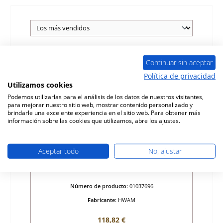
Continuar sin aceptar
Política de privacidad
Utilizamos cookies
Podemos utilizarlas para el análisis de los datos de nuestros visitantes,
para mejorar nuestro sitio web, mostrar contenido personalizado y
brindarle una excelente experiencia en el sitio web. Para obtener más
información sobre las cookies que utilizamos, abre los ajustes.
Aceptar todo
No, ajustar
HWAM I 80 rejilla de ceniza
Número de producto:
01037696
Fabricante:
HWAM
Precio normal:
118,82 €