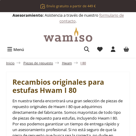
Saltar al contenido principal
Envío gratuito a partir de 449 €
Asesoramiento:
Asistencia a través de nuestro
formulario de
contacto
.
Tienes 0 artículos 
Menú
Inicio
Piezas de repuesto
Hwam
I 80
Recambios originales para
estufas Hwam I 80
En nuestra tienda encontrará una gran selección de piezas de
repuesto originales de Hwam I 80 que adquirimos
directamente del fabricante. Somos mayoristas de todo tipo
de piezas de repuesto para estufas, incluyendo Hwam I 80.
Por eso podemos garantizar un tiempo de entrega rápido y
un asesoramiento profesional. Si no está seguro de que la
pieza de repuesto que busca sea la correcta, no dude en