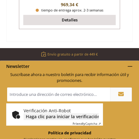
Precio normal:
969,34 €
tiempo de entrega aprox. 2-3 semanas
Detalles
Envío gratuito a partir de 449 €
Newsletter
Suscríbase ahora a nuestro boletín para recibir información útil y
promociones.
Dirección
de
correo
electrónico
*
Verificación Anti-Robot
Haga clic para iniciar la verificación
Friendly
Captcha ⇗
Política de privacidad