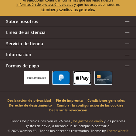
Al seleccionar continuar, confirmas que has leído nuestra
información de protección de datos
y que has aceptado nuestros
términos y condiciones generales
.
Sobre nosotros
Línea de asistencia
Servicio de tienda
Información
Formas de pago
Pago anticipado
PayPal
Apple Pay
Tarjeta de crédito
Declaración de privacidad
Pie de imprenta
Condiciones generales
Derecho de desistimiento
Cambiar la configuración de las cookies
Declarar la revocación
Todos los precios incluyen el IVA más
, los gastos de envío
y los posibles
gastos de envío, a menos que se indique lo contrario.
© 2026 Wamiso ES - Todos los derechos reservados. Theme by
ThemeWare®