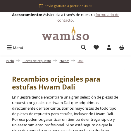
Saltar al contenido principal
Envío gratuito a partir de 449 €
Asesoramiento:
Asistencia a través de nuestro
formulario de
contacto
.
Tienes 0 artículos 
Menú
Inicio
Piezas de repuesto
Hwam
Dali
Recambios originales para
estufas Hwam Dali
En nuestra tienda encontrará una gran selección de piezas de
repuesto originales de Hwam Dali que adquirimos
directamente del fabricante. Somos mayoristas de todo tipo
de piezas de repuesto para estufas, incluyendo Hwam Dali.
Por eso podemos garantizar un tiempo de entrega rápido y
un asesoramiento profesional. Si no está seguro de que la
pieza de repuesto que busca sea la correcta, no dude en