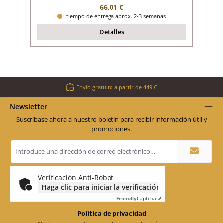
Precio normal:
66,01 €
tiempo de entrega aprox. 2-3 semanas
Detalles
Envío gratuito a partir de 449 €
Newsletter
Suscríbase ahora a nuestro boletín para recibir información útil y
promociones.
Dirección
de
correo
electrónico
*
Verificación Anti-Robot
Haga clic para iniciar la verificación
Friendly
Captcha ⇗
Política de privacidad