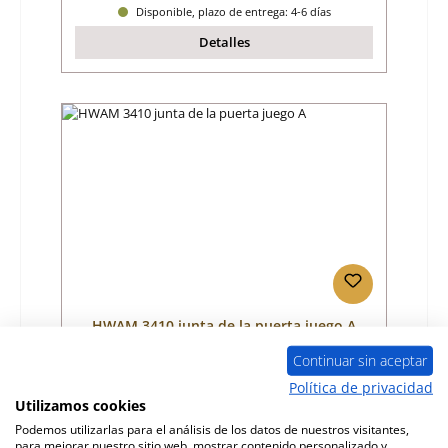
Disponible, plazo de entrega: 4-6 días
Detalles
HWAM 3410 junta de la puerta juego A
Continuar sin aceptar
Número de producto:
01037049
Política de privacidad
Utilizamos cookies
Fabricante:
HWAM
Podemos utilizarlas para el análisis de los datos de nuestros visitantes,
para mejorar nuestro sitio web, mostrar contenido personalizado y
Precio normal: