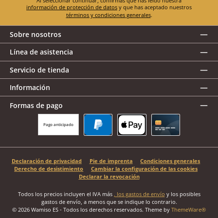
Al seleccionar continuar, confirmas que has leído nuestra
información de protección de datos
y que has aceptado nuestros
términos y condiciones generales
.
Sobre nosotros
Línea de asistencia
Servicio de tienda
Información
Formas de pago
Pago anticipado
PayPal
Apple Pay
Tarjeta de crédito
Declaración de privacidad
Pie de imprenta
Condiciones generales
Derecho de desistimiento
Cambiar la configuración de las cookies
Declarar la revocación
Todos los precios incluyen el IVA más
, los gastos de envío
y los posibles
gastos de envío, a menos que se indique lo contrario.
© 2026 Wamiso ES - Todos los derechos reservados. Theme by
ThemeWare®