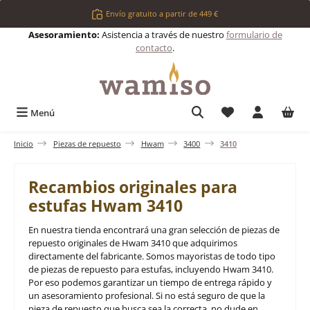
Saltar al contenido principal
Envío gratuito a partir de 449 €
Asesoramiento:
Asistencia a través de nuestro
formulario de
contacto
.
Tienes 0 artículos 
Menú
Inicio
Piezas de repuesto
Hwam
3400
3410
Recambios originales para
estufas Hwam 3410
En nuestra tienda encontrará una gran selección de piezas de
repuesto originales de Hwam 3410 que adquirimos
directamente del fabricante. Somos mayoristas de todo tipo
de piezas de repuesto para estufas, incluyendo Hwam 3410.
Por eso podemos garantizar un tiempo de entrega rápido y
un asesoramiento profesional. Si no está seguro de que la
pieza de repuesto que busca sea la correcta, no dude en