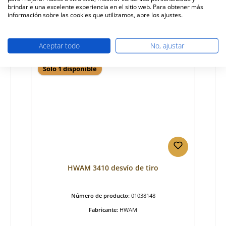
132,53 €
brindarle una excelente experiencia en el sitio web. Para obtener más
tiempo de entrega aprox. 2-3 semanas
información sobre las cookies que utilizamos, abre los ajustes.
Detalles
Aceptar todo
No, ajustar
Sólo 1 disponible
HWAM 3410 desvío de tiro
Número de producto:
01038148
Fabricante:
HWAM