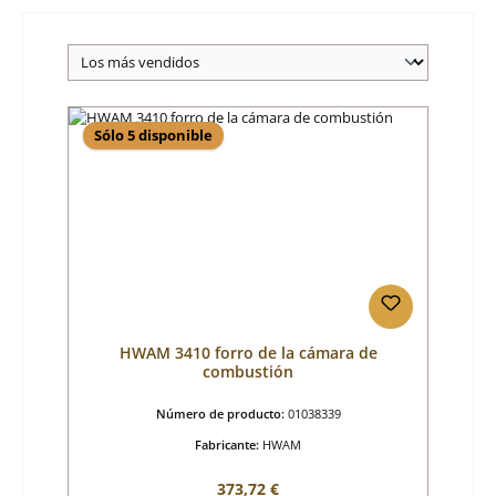
Sólo 5 disponible
HWAM 3410 forro de la cámara de
combustión
Número de producto:
01038339
Fabricante:
HWAM
Precio normal:
373,72 €