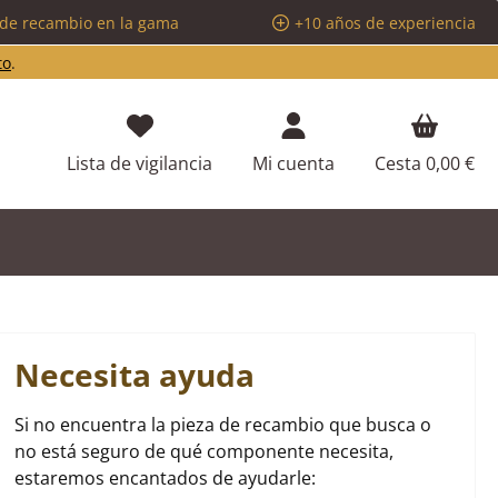
 de recambio en la gama
+10 años de experiencia
to
.
Tienes 0 artículos en tu lista de d
Lista de vigilancia
Mi cuenta
Cesta
0,00 €
Necesita ayuda
Si no encuentra la pieza de recambio que busca o
no está seguro de qué componente necesita,
estaremos encantados de ayudarle: