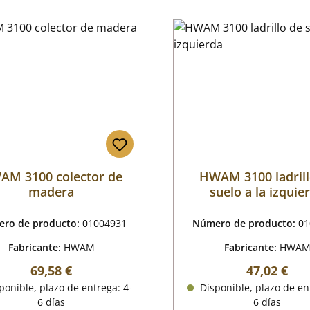
AM 3100 colector de
HWAM 3100 ladrill
madera
suelo a la izquie
ro de producto:
01004931
Número de producto:
01
Fabricante:
HWAM
Fabricante:
HWA
Precio normal:
Precio nor
69,58 €
47,02 €
onible, plazo de entrega: 4-
Disponible, plazo de en
6 días
6 días