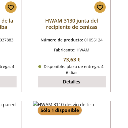
 de la
HWAM 3130 junta del
iba
recipiente de cenizas
037883
Número de producto:
01056124
M
Fabricante:
HWAM
al:
Precio normal:
73,63 €
trega: 4-
Disponible, plazo de entrega: 4-
6 días
Detalles
Sólo 1 disponible