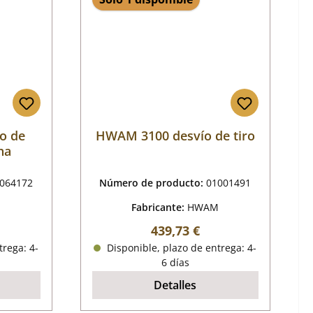
o de
HWAM 3100 desvío de tiro
ha
064172
Número de producto:
01001491
M
Fabricante:
HWAM
mal:
Precio normal:
439,73 €
trega: 4-
Disponible, plazo de entrega: 4-
6 días
Detalles