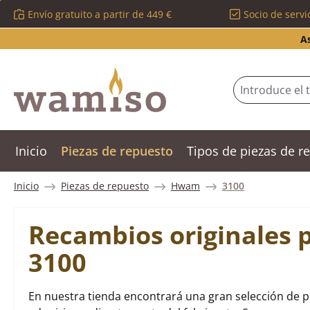
Envío gratuito a partir de 449 €
Socio de servi
tar al contenido principal
Saltar a la búsqueda
Saltar a la navegación principal
A
Inicio
Piezas de repuesto
Tipos de piezas de 
Inicio
Piezas de repuesto
Hwam
3100
Recambios originales
3100
En nuestra tienda encontrará una gran selección de 