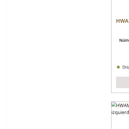
HWAM
Núme
Disp