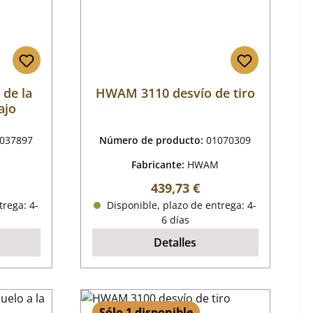
 de la
HWAM 3110 desvío de tiro
ajo
037897
Número de producto:
01070309
M
Fabricante:
HWAM
mal:
Precio normal:
439,73 €
trega: 4-
Disponible, plazo de entrega: 4-
6 días
Detalles
Sólo 1 disponible