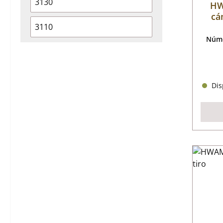
3130
HW
cá
3110
Núme
Disp