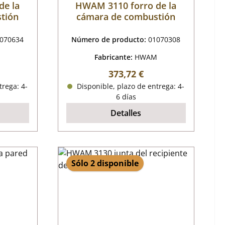
de la
HWAM 3110 forro de la
tión
cámara de combustión
070634
Número de producto:
01070308
M
Fabricante:
HWAM
al:
Precio normal:
373,72 €
trega: 4-
Disponible, plazo de entrega: 4-
6 días
Detalles
Sólo 2 disponible