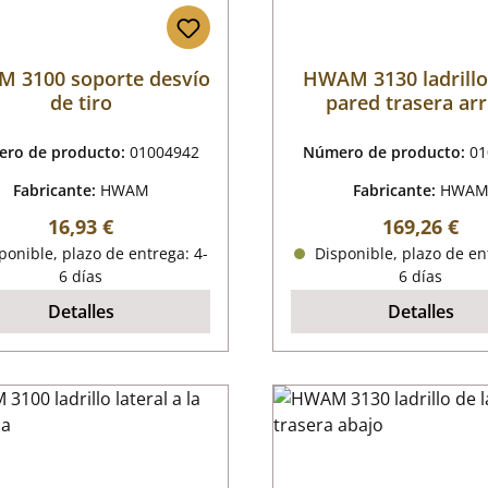
 3100 soporte desvío
HWAM 3130 ladrillo
de tiro
pared trasera arr
ro de producto:
01004942
Número de producto:
01
Fabricante:
HWAM
Fabricante:
HWA
Precio normal:
Precio norm
16,93 €
169,26 €
onible, plazo de entrega: 4-
Disponible, plazo de en
6 días
6 días
Detalles
Detalles