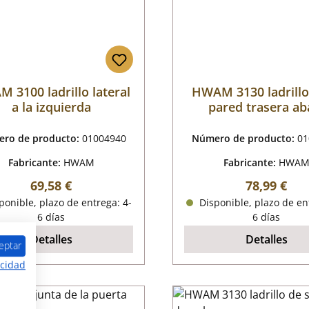
 3100 ladrillo lateral
HWAM 3130 ladrillo
a la izquierda
pared trasera ab
ro de producto:
01004940
Número de producto:
01
Fabricante:
HWAM
Fabricante:
HWA
Precio normal:
Precio nor
69,58 €
78,99 €
onible, plazo de entrega: 4-
Disponible, plazo de en
6 días
6 días
Detalles
Detalles
eptar
acidad