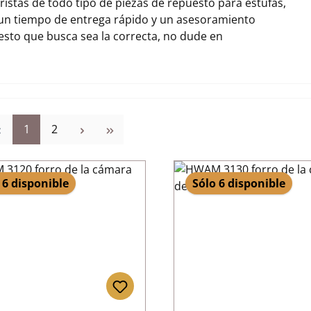
stas de todo tipo de piezas de repuesto para estufas,
un tiempo de entrega rápido y un asesoramiento
uesto que busca sea la correcta, no dude en
Página
Página
1
2
 6 disponible
Sólo 6 disponible