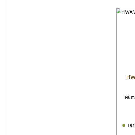
HW
Núme
Disp