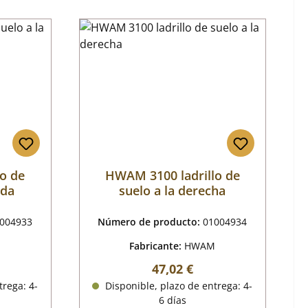
o de
HWAM 3100 ladrillo de
rda
suelo a la derecha
004933
Número de producto:
01004934
M
Fabricante:
HWAM
mal:
Precio normal:
47,02 €
trega: 4-
Disponible, plazo de entrega: 4-
6 días