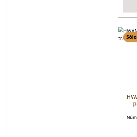
Sólo
HWA
p
Núme