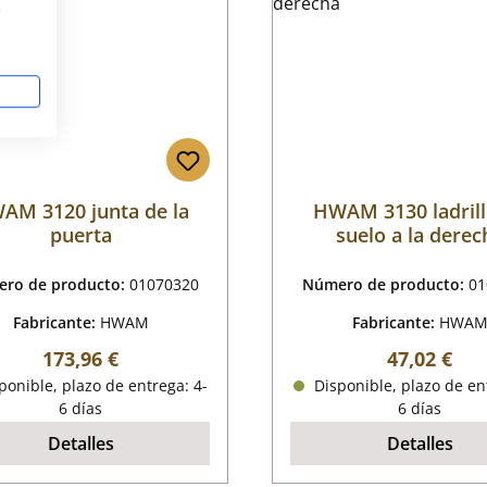
s
AM 3120 junta de la
HWAM 3130 ladrill
puerta
suelo a la derec
ro de producto:
01070320
Número de producto:
01
Fabricante:
HWAM
Fabricante:
HWA
Precio normal:
Precio nor
173,96 €
47,02 €
onible, plazo de entrega: 4-
Disponible, plazo de en
6 días
6 días
Detalles
Detalles