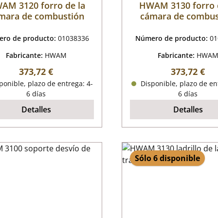
AM 3120 forro de la
HWAM 3130 forro 
mara de combustión
cámara de combus
ro de producto:
01038336
Número de producto:
01
Fabricante:
HWAM
Fabricante:
HWA
Precio normal:
Precio norm
373,72 €
373,72 €
onible, plazo de entrega: 4-
Disponible, plazo de en
6 días
6 días
Detalles
Detalles
Sólo 6 disponible