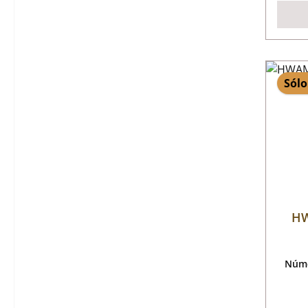
Sólo
HW
Núme