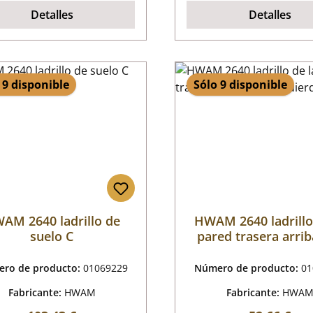
Detalles
Detalles
 9 disponible
Sólo 9 disponible
AM 2640 ladrillo de
HWAM 2640 ladrillo
suelo C
pared trasera arrib
izquierda C
ro de producto:
01069229
Número de producto:
01
Fabricante:
HWAM
Fabricante:
HWA