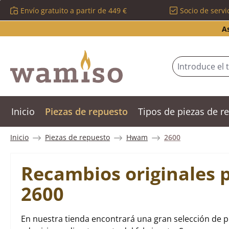
Envío gratuito a partir de 449 €
Socio de servi
tar al contenido principal
Saltar a la búsqueda
Saltar a la navegación principal
A
Inicio
Piezas de repuesto
Tipos de piezas de 
Inicio
Piezas de repuesto
Hwam
2600
Recambios originales
2600
En nuestra tienda encontrará una gran selección de 