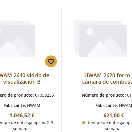
WAM 2640 vidrio de
HWAM 2620 forro 
visualización B
cámara de combust
ro de producto:
01058255
Número de producto:
01
Fabricante:
HWAM
Fabricante:
HWA
Precio normal:
Precio norm
1.046,52 €
621,00 €
empo de entrega aprox. 2-3
tiempo de entrega apr
semanas
semanas