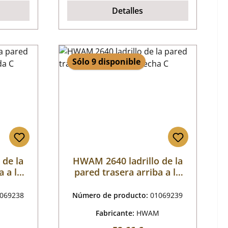
Detalles
Sólo 9 disponible
 de la
HWAM 2640 ladrillo de la
a a la
pared trasera arriba a la
derecha C
069238
Número de producto:
01069239
M
Fabricante:
HWAM