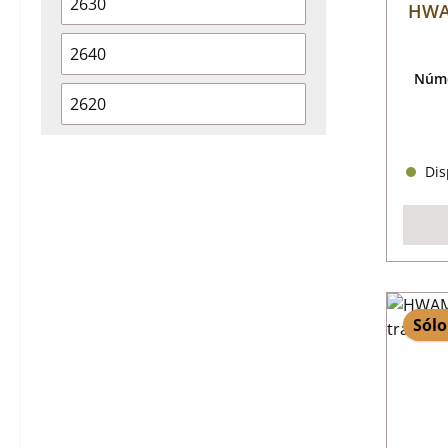
2630
HWAM
2640
Núme
2620
Disp
Sólo