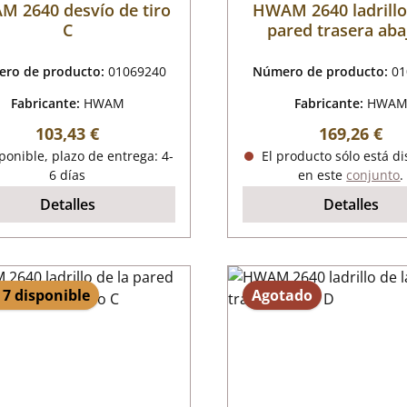
 2640 desvío de tiro
HWAM 2640 ladrillo
C
pared trasera aba
ro de producto:
01069240
Número de producto:
01
Fabricante:
HWAM
Fabricante:
HWA
Precio normal:
Precio norm
103,43 €
169,26 €
onible, plazo de entrega: 4-
El producto sólo está d
6 días
en este
conjunto
.
Detalles
Detalles
 7 disponible
Agotado