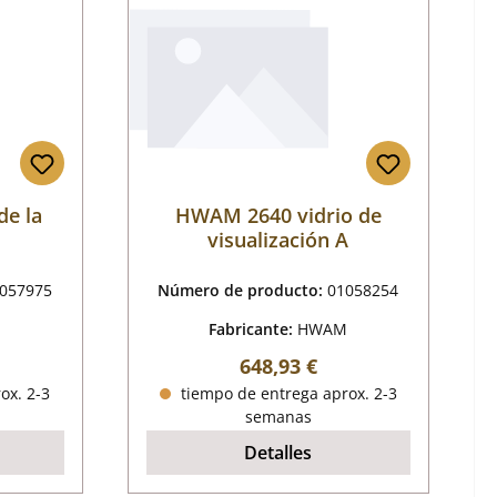
de la
HWAM 2640 vidrio de
visualización A
057975
Número de producto:
01058254
M
Fabricante:
HWAM
al:
Precio normal:
648,93 €
ox. 2-3
tiempo de entrega aprox. 2-3
semanas
Detalles