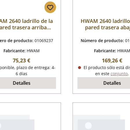
M 2640 ladrillo de la
HWAM 2640 ladrillo
ared trasera arriba
pared trasera aba
centrado C
ro de producto:
01069237
Número de producto:
01
Fabricante:
HWAM
Fabricante:
HWA
Precio normal:
Precio norm
75,23 €
169,26 €
onible, plazo de entrega: 4-
El producto sólo está d
6 días
en este
conjunto
.
Detalles
Detalles