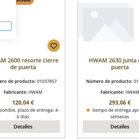
s
 2600 resorte cierre
HWAM 2630 junta 
de puerta
puerta
ro de producto:
01037857
Número de producto:
01
Fabricante:
HWAM
Fabricante:
HWA
Precio normal:
Precio norm
120,04 €
293,06 €
onible, plazo de entrega: 4-
tiempo de entrega apr
6 días
semanas
Detalles
Detalles