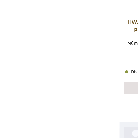
HWA
p
Núme
Disp