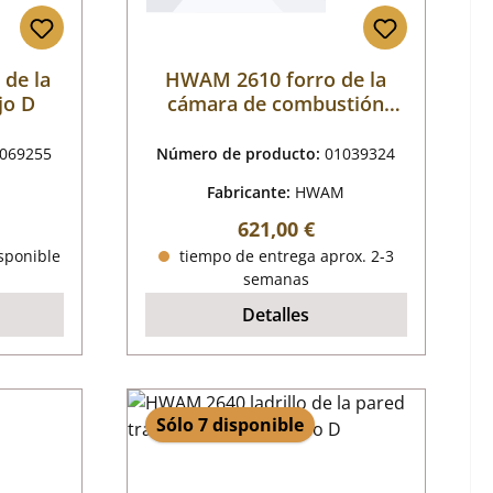
 de la
HWAM 2610 forro de la
jo D
cámara de combustión
juego A
069255
Número de producto:
01039324
M
Fabricante:
HWAM
al:
Precio normal:
621,00 €
isponible
tiempo de entrega aprox. 2-3
semanas
Detalles
Sólo 7 disponible