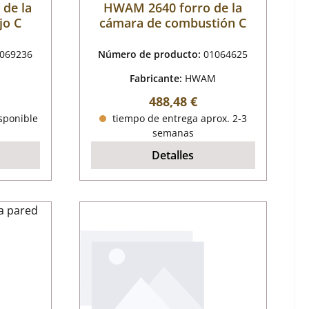
 de la
HWAM 2640 forro de la
jo C
cámara de combustión C
069236
Número de producto:
01064625
M
Fabricante:
HWAM
al:
Precio normal:
488,48 €
isponible
tiempo de entrega aprox. 2-3
semanas
Detalles