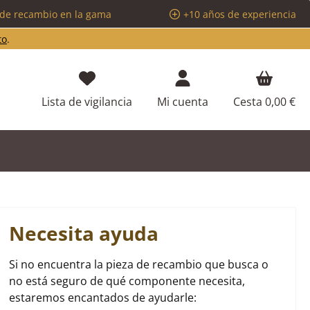
 de recambio en la gama
+10 años de experiencia
to
.
Tienes 0 artículos en tu lista de d
Lista de vigilancia
Mi cuenta
Cesta
0,00 €
Necesita ayuda
Si no encuentra la pieza de recambio que busca o
no está seguro de qué componente necesita,
estaremos encantados de ayudarle: