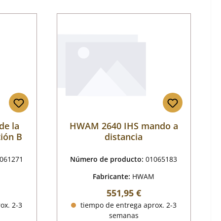
de la
HWAM 2640 IHS mando a
ión B
distancia
061271
Número de producto:
01065183
M
Fabricante:
HWAM
al:
Precio normal:
551,95 €
ox. 2-3
tiempo de entrega aprox. 2-3
semanas