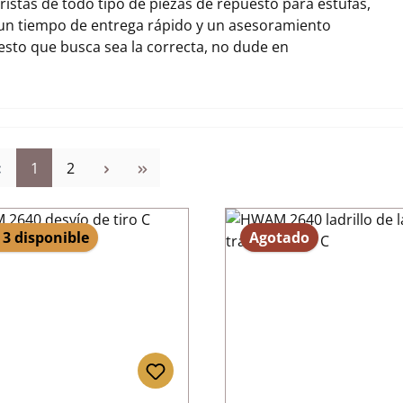
stas de todo tipo de piezas de repuesto para estufas,
un tiempo de entrega rápido y un asesoramiento
uesto que busca sea la correcta, no dude en
Página
Página
1
2
 3 disponible
Agotado