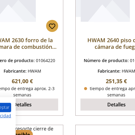
AM 2630 forro de la
HWAM 2640 piso d
mara de combustión
cámara de fue
juego A
ro de producto:
01064220
Número de producto:
01
Fabricante:
HWAM
Fabricante:
HWA
Precio normal:
Precio norm
621,00 €
251,35 €
empo de entrega aprox. 2-3
tiempo de entrega apr
semanas
semanas
Detalles
Detalles
eptar
acidad
 2 disponible