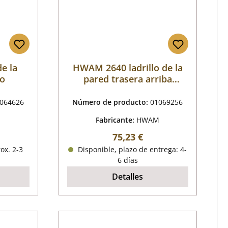
e la
HWAM 2640 ladrillo de la
go
pared trasera arriba
centrado D
064626
Número de producto:
01069256
M
Fabricante:
HWAM
al:
Precio normal:
75,23 €
ox. 2-3
Disponible, plazo de entrega: 4-
6 días
Detalles