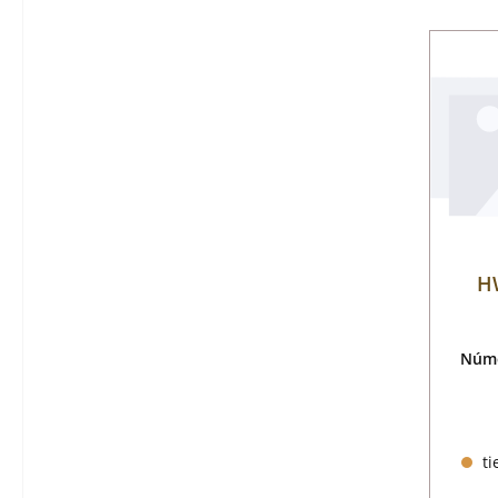
H
Núme
ti