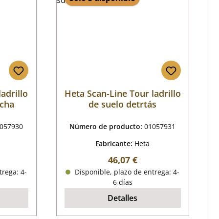
adrillo
Heta Scan-Line Tour ladrillo
echa
de suelo detrtás
057930
Número de producto:
01057931
Fabricante:
Heta
mal:
Precio normal:
46,07 €
trega: 4-
Disponible, plazo de entrega: 4-
6 días
Detalles