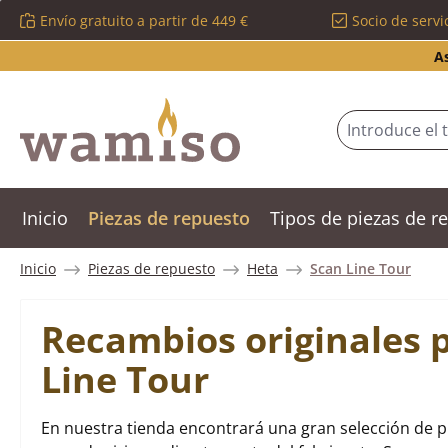
Envío gratuito a partir de 449 €
Socio de servi
tar al contenido principal
Saltar a la búsqueda
Saltar a la navegación principal
A
Inicio
Piezas de repuesto
Tipos de piezas de 
Inicio
Piezas de repuesto
Heta
Scan Line Tour
Recambios originales 
Line Tour
En nuestra tienda encontrará una gran selección de p