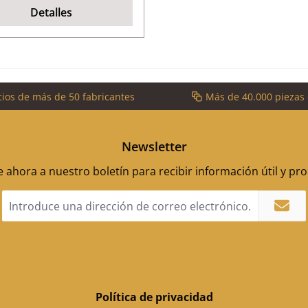
Detalles
cios de más de 50 fabricantes
Más de 40.000 piezas
Newsletter
 ahora a nuestro boletín para recibir información útil y p
Dirección
de
correo
electrónico
*
Política de privacidad