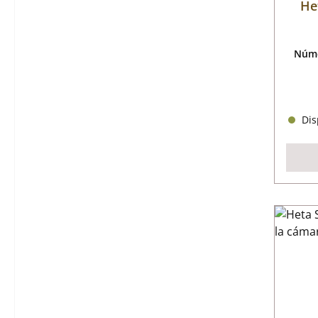
He
Núme
Disp