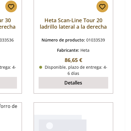
ur 30
Heta Scan-Line Tour 20
derecha
ladrillo lateral a la derecha
033536
Número de producto:
01033539
Fabricante:
Heta
mal:
Precio normal:
86,65 €
trega: 4-
Disponible, plazo de entrega: 4-
6 días
Detalles