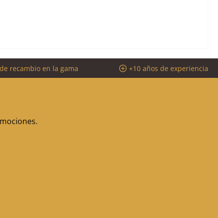
 de recambio en la gama
+10 años de experiencia
romociones.