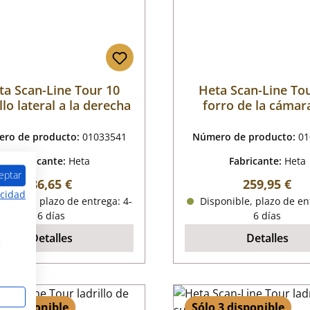
ta Scan-Line Tour 10
Heta Scan-Line To
llo lateral a la derecha
forro de la cámar
combustión
ro de producto:
01033541
Número de producto:
01
Fabricante:
Heta
Fabricante:
Heta
eptar
Precio normal:
Precio norm
86,65 €
259,95 €
acidad
onible, plazo de entrega: 4-
Disponible, plazo de en
6 días
6 días
Detalles
Detalles
s
 3 disponible
Sólo 3 disponible