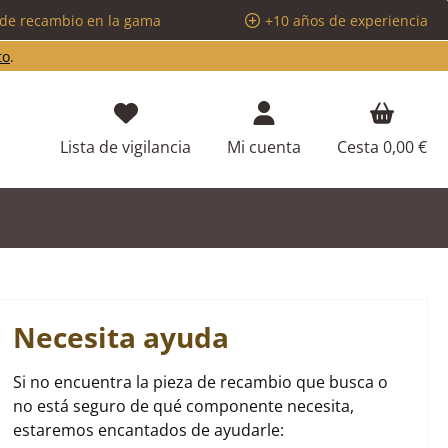
 de recambio en la gama
+10 años de experiencia
to
.
Tienes 0 artículos en tu lista de d
Lista de vigilancia
Mi cuenta
Cesta
0,00 €
Necesita ayuda
Si no encuentra la pieza de recambio que busca o
no está seguro de qué componente necesita,
estaremos encantados de ayudarle: