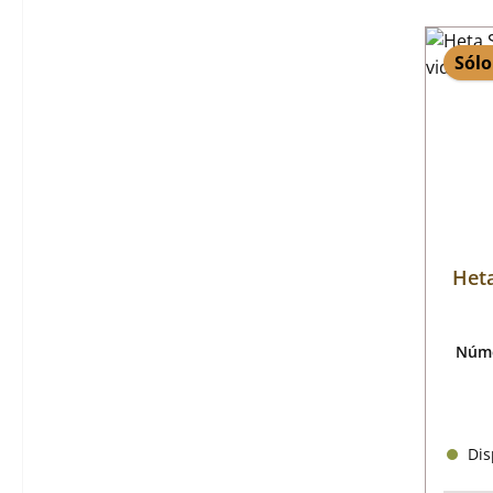
Sólo
Heta
Núme
Disp