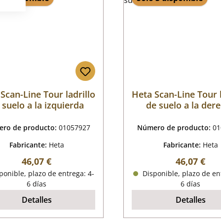
Scan-Line Tour ladrillo
Heta Scan-Line Tour l
 suelo a la izquierda
de suelo a la der
ro de producto:
01057927
Número de producto:
01
Fabricante:
Heta
Fabricante:
Heta
Precio normal:
Precio nor
46,07 €
46,07 €
onible, plazo de entrega: 4-
Disponible, plazo de en
6 días
6 días
Detalles
Detalles