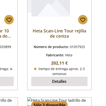
ur 10
Heta Scan-Line Tour rejilla
a de
de ceniza
033899
Número de producto:
01057925
Fabricante:
Heta
al:
Precio normal:
202,11 €
trega: 4-
tiempo de entrega aprox. 2-3
semanas
Detalles
Sólo 3 disponible