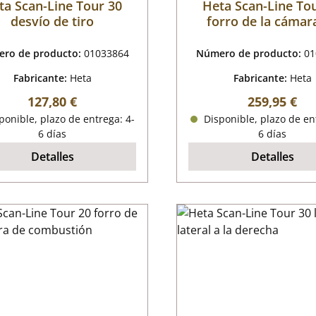
ta Scan-Line Tour 30
Heta Scan-Line To
desvío de tiro
forro de la cámar
combustión
ro de producto:
01033864
Número de producto:
01
Fabricante:
Heta
Fabricante:
Heta
Precio normal:
Precio norm
127,80 €
259,95 €
onible, plazo de entrega: 4-
Disponible, plazo de en
6 días
6 días
Detalles
Detalles