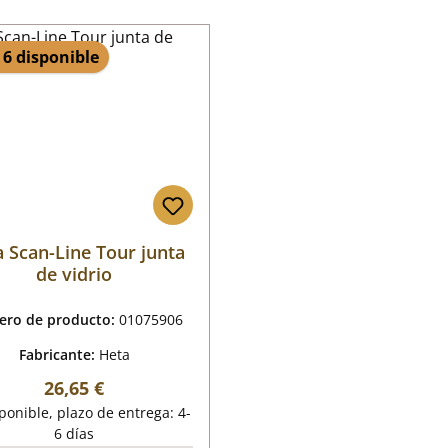
 6 disponible
 Scan-Line Tour junta
de vidrio
ro de producto:
01075906
Fabricante:
Heta
Precio normal:
26,65 €
onible, plazo de entrega: 4-
6 días