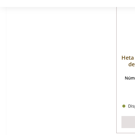
Heta 
de
Núme
Disp