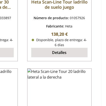
ur 30
Heta Scan-Line Tour ladrillo
a de
de suelo juego
033897
Número de producto:
01057926
Fabricante:
Heta
al:
Precio normal:
138,20 €
trega: 4-
Disponible, plazo de entrega: 4-
6 días
Detalles