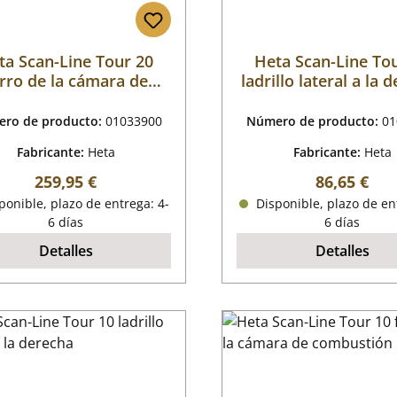
ta Scan-Line Tour 20
Heta Scan-Line To
rro de la cámara de
ladrillo lateral a la 
combustión
ro de producto:
01033900
Número de producto:
01
Fabricante:
Heta
Fabricante:
Heta
Precio normal:
Precio nor
259,95 €
86,65 €
onible, plazo de entrega: 4-
Disponible, plazo de en
6 días
6 días
Detalles
Detalles