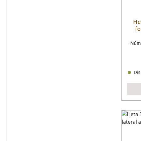
He
fo
Núme
Disp