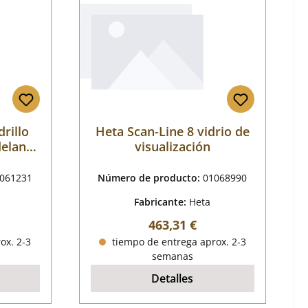
drillo
Heta Scan-Line 8 vidrio de
delante
visualización
061231
Número de producto:
01068990
Fabricante:
Heta
mal:
Precio normal:
463,31 €
ox. 2-3
tiempo de entrega aprox. 2-3
semanas
Detalles