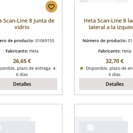
a Scan-Line 8 junta de
Heta Scan-Line 8 la
vidrio
lateral a la izqui
delante B
ro de producto:
01069155
Número de producto:
01
Fabricante:
Heta
Fabricante:
Heta
Precio normal:
Precio nor
26,65 €
32,70 €
onible, plazo de entrega: 4-
Disponible, plazo de en
6 días
6 días
Detalles
Detalles