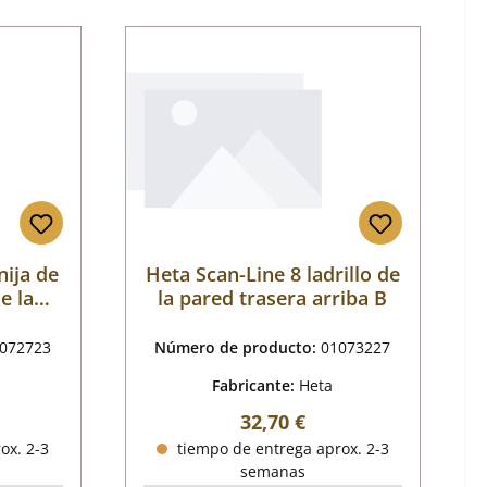
nija de
Heta Scan-Line 8 ladrillo de
e la
la pared trasera arriba B
tión
072723
Número de producto:
01073227
Fabricante:
Heta
al:
Precio normal:
32,70 €
ox. 2-3
tiempo de entrega aprox. 2-3
semanas