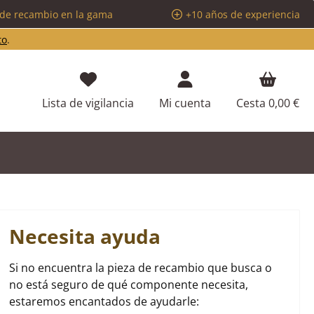
 de recambio en la gama
+10 años de experiencia
to
.
Tienes 0 artículos en tu lista de d
Lista de vigilancia
Mi cuenta
Cesta
0,00 €
Necesita ayuda
Si no encuentra la pieza de recambio que busca o
no está seguro de qué componente necesita,
estaremos encantados de ayudarle: