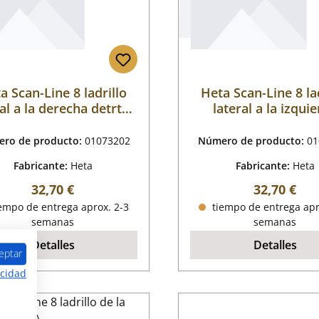
a Scan-Line 8 ladrillo
Heta Scan-Line 8 la
al a la derecha detrtás
lateral a la izqui
B
detrtás B
ro de producto:
01073202
Número de producto:
01
Fabricante:
Heta
Fabricante:
Heta
Precio normal:
Precio nor
32,70 €
32,70 €
empo de entrega aprox. 2-3
tiempo de entrega apr
semanas
semanas
Detalles
Detalles
eptar
acidad