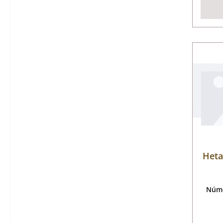
Heta
Núme