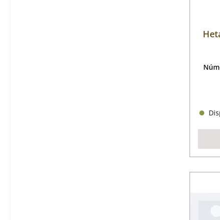
Het
Núme
Disp