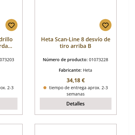
drillo
Heta Scan-Line 8 desvío de
erda
tiro arriba B
073203
Número de producto:
01073228
Fabricante:
Heta
mal:
Precio normal:
34,18 €
ox. 2-3
tiempo de entrega aprox. 2-3
semanas
Detalles