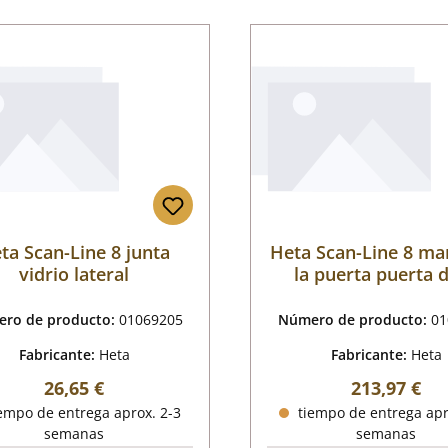
ta Scan-Line 8 junta
Heta Scan-Line 8 ma
vidrio lateral
la puerta puerta d
cámara de combus
ro de producto:
01069205
Número de producto:
01
Fabricante:
Heta
Fabricante:
Heta
Precio normal:
Precio norm
26,65 €
213,97 €
empo de entrega aprox. 2-3
tiempo de entrega apr
semanas
semanas