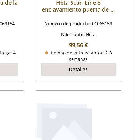
a de la
Heta Scan-Line 8
enclavamiento puerta de la
cámara de combustión
069154
Número de producto:
01065159
Fabricante:
Heta
mal:
Precio normal:
99,56 €
trega: 4-
tiempo de entrega aprox. 2-3
semanas
Detalles