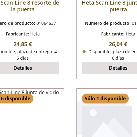
Scan-Line 8 resorte de
Heta Scan-Line 8 junt
la puerta
puerta
ro de producto:
01064637
Número de producto:
01
Fabricante:
Heta
Fabricante:
Heta
Precio normal:
Precio nor
24,85 €
26,04 €
onible, plazo de entrega: 4-
Disponible, plazo de en
6 días
6 días
Detalles
Detalles
 6 disponible
Sólo 1 disponible