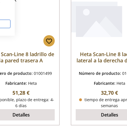
s
Scan-Line 8 ladrillo de
Heta Scan-Line 8 la
la pared trasera A
lateral a la derecha 
B
ro de producto:
01001499
Número de producto:
01
Fabricante:
Heta
Fabricante:
Heta
Precio normal:
Precio nor
51,28 €
32,70 €
onible, plazo de entrega: 4-
tiempo de entrega apr
6 días
semanas
Detalles
Detalles