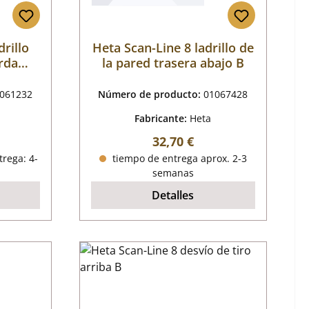
drillo
Heta Scan-Line 8 ladrillo de
erda
la pared trasera abajo B
061232
Número de producto:
01067428
Fabricante:
Heta
mal:
Precio normal:
32,70 €
trega: 4-
tiempo de entrega aprox. 2-3
semanas
Detalles