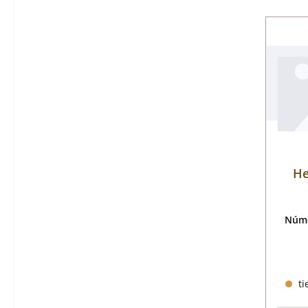
He
Núme
ti