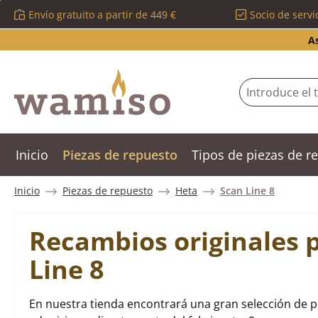
Envío gratuito a partir de 449 €
Socio de servi
tar al contenido principal
Saltar a la búsqueda
Saltar a la navegación principal
A
Inicio
Piezas de repuesto
Tipos de piezas de 
Inicio
Piezas de repuesto
Heta
Scan Line 8
Recambios originales 
Line 8
En nuestra tienda encontrará una gran selección de p