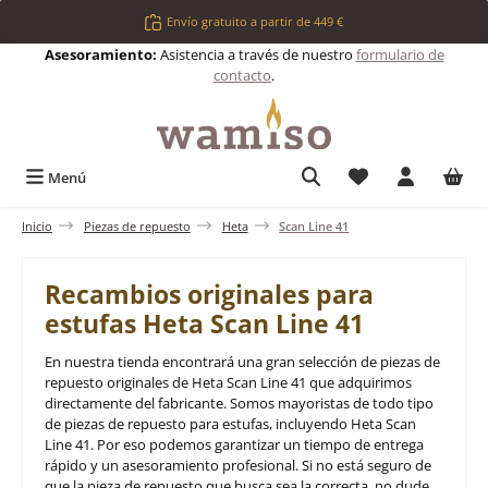
Saltar al contenido principal
Envío gratuito a partir de 449 €
Asesoramiento:
Asistencia a través de nuestro
formulario de
contacto
.
Tienes 0 artículos 
Menú
Inicio
Piezas de repuesto
Heta
Scan Line 41
Recambios originales para
estufas Heta Scan Line 41
En nuestra tienda encontrará una gran selección de piezas de
repuesto originales de Heta Scan Line 41 que adquirimos
directamente del fabricante. Somos mayoristas de todo tipo
de piezas de repuesto para estufas, incluyendo Heta Scan
Line 41. Por eso podemos garantizar un tiempo de entrega
rápido y un asesoramiento profesional. Si no está seguro de
que la pieza de repuesto que busca sea la correcta, no dude