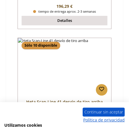
Precio normal:
196,29 €
tiempo de entrega aprox. 2-3 semanas
Detalles
Sólo 10 disponible
Heta Scan-Line 41 desvío de tiro arriba
Continuar sin aceptar
Número de producto:
01033776
Política de privacidad
Utilizamos cookies
Fabricante:
Heta