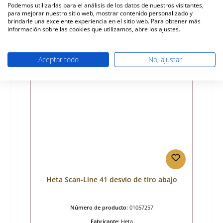
Podemos utilizarlas para el análisis de los datos de nuestros visitantes,
para mejorar nuestro sitio web, mostrar contenido personalizado y
Precio normal:
23,78 €
brindarle una excelente experiencia en el sitio web. Para obtener más
Disponible, plazo de entrega: 4-6 días
información sobre las cookies que utilizamos, abre los ajustes.
Detalles
Aceptar todo
No, ajustar
Heta Scan-Line 41 desvío de tiro abajo
Número de producto:
01057257
Fabricante:
Heta