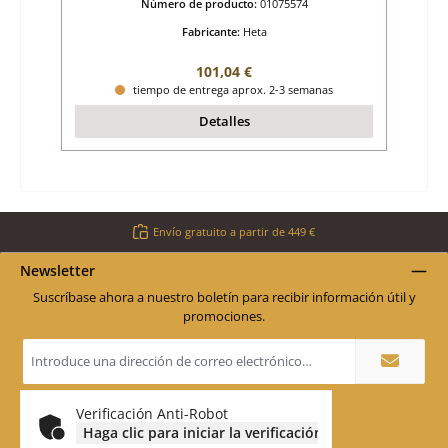
Número de producto:
01075574
Fabricante:
Heta
Precio normal:
101,04 €
tiempo de entrega aprox. 2-3 semanas
Detalles
Envío gratuito a partir de 449 €
Newsletter
Suscríbase ahora a nuestro boletín para recibir información útil y
promociones.
Dirección
de
correo
electrónico
*
Verificación Anti-Robot
Haga clic para iniciar la verificación