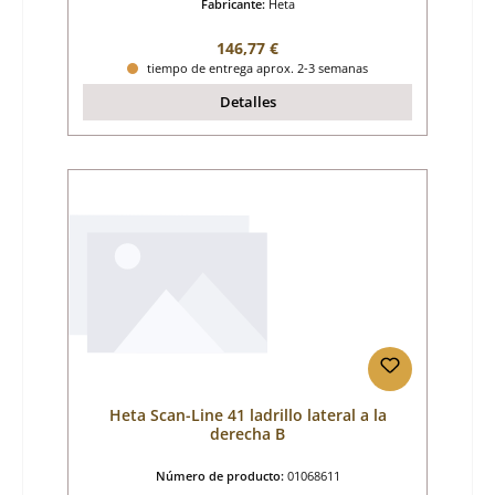
Fabricante:
Heta
Precio normal:
146,77 €
tiempo de entrega aprox. 2-3 semanas
Detalles
Heta Scan-Line 41 ladrillo lateral a la
derecha B
Número de producto:
01068611