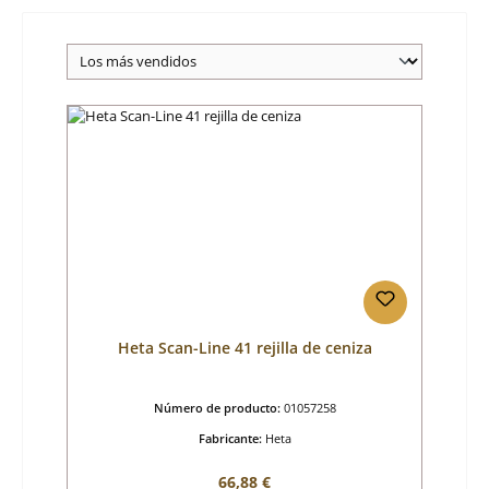
Heta Scan-Line 41 rejilla de ceniza
Número de producto:
01057258
Fabricante:
Heta
Precio normal:
66,88 €