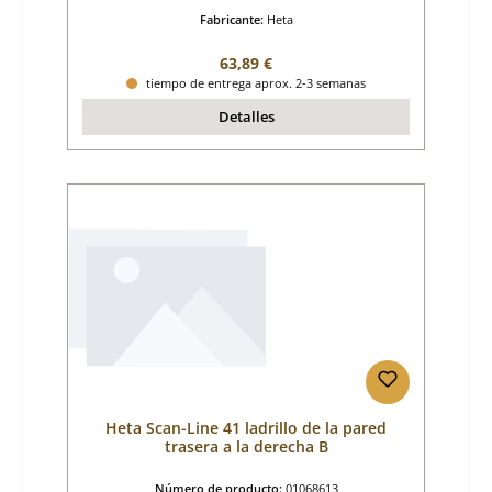
Fabricante:
Heta
Precio normal:
63,89 €
tiempo de entrega aprox. 2-3 semanas
Detalles
Heta Scan-Line 41 ladrillo de la pared
trasera a la derecha B
Número de producto:
01068613