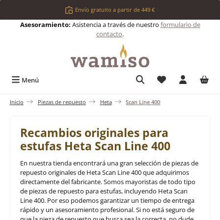
Saltar al contenido principal
Envío gratuito a partir de 449 €
Asesoramiento:
Asistencia a través de nuestro
formulario de
contacto
.
Tienes 0 artículos 
Menú
Inicio
Piezas de repuesto
Heta
Scan Line 400
Recambios originales para
estufas Heta Scan Line 400
En nuestra tienda encontrará una gran selección de piezas de
repuesto originales de Heta Scan Line 400 que adquirimos
directamente del fabricante. Somos mayoristas de todo tipo
de piezas de repuesto para estufas, incluyendo Heta Scan
Line 400. Por eso podemos garantizar un tiempo de entrega
rápido y un asesoramiento profesional. Si no está seguro de
que la pieza de repuesto que busca sea la correcta, no dude