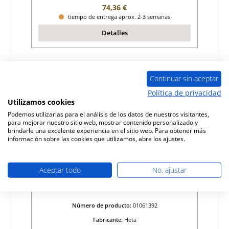
Precio normal:
74,36 €
tiempo de entrega aprox. 2-3 semanas
Detalles
Sólo 6 disponible
Continuar sin aceptar
Política de privacidad
Utilizamos cookies
Podemos utilizarlas para el análisis de los datos de nuestros visitantes,
para mejorar nuestro sitio web, mostrar contenido personalizado y
brindarle una excelente experiencia en el sitio web. Para obtener más
información sobre las cookies que utilizamos, abre los ajustes.
Aceptar todo
No, ajustar
Heta Scan-Line 400 junta de vidrio
Número de producto:
01061392
Fabricante:
Heta