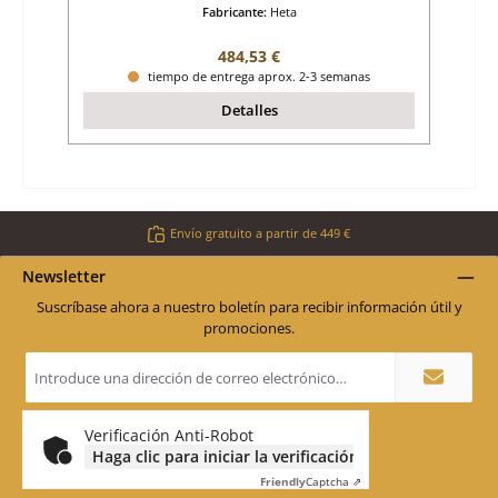
Fabricante:
Heta
Precio normal:
484,53 €
tiempo de entrega aprox. 2-3 semanas
Detalles
Envío gratuito a partir de 449 €
Newsletter
Suscríbase ahora a nuestro boletín para recibir información útil y
promociones.
Dirección
de
correo
electrónico
*
Verificación Anti-Robot
Haga clic para iniciar la verificación
Friendly
Captcha ⇗