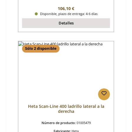
Precio normal:
106,10 €
Disponible, plazo de entrega: 4-6 días
Detalles
Sólo 2 disponible
Heta Scan-Line 400 ladrillo lateral a la
derecha
Número de producto:
01005479
Fabricante:
Heta