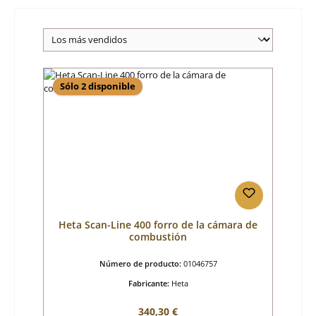
Sólo 2 disponible
Heta Scan-Line 400 forro de la cámara de
combustión
Número de producto:
01046757
Fabricante:
Heta
Precio normal:
340,30 €