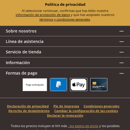
Política de privacidad
Al seleccionar continuar, confirmas que has leído nuestra
información de protección de datos
y que has aceptado nuestros
términos y condiciones generales
.
Sobre nosotros
Línea de asistencia
Servicio de tienda
Información
Formas de pago
Pago anticipado
PayPal
Apple Pay
Tarjeta de crédito
Declaración de privacidad
Pie de imprenta
Condiciones generales
Derecho de desistimiento
Cambiar la configuración de las cookies
Declarar la revocación
Todos los precios incluyen el IVA más
, los gastos de envío
y los posibles