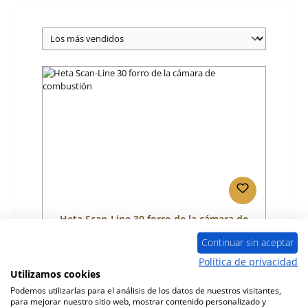
Heta Scan-Line 30 forro de la cámara de
combustión
Continuar sin aceptar
Número de producto:
01033907
Política de privacidad
Utilizamos cookies
Fabricante:
Heta
Podemos utilizarlas para el análisis de los datos de nuestros visitantes,
para mejorar nuestro sitio web, mostrar contenido personalizado y
Precio normal:
259,95 €