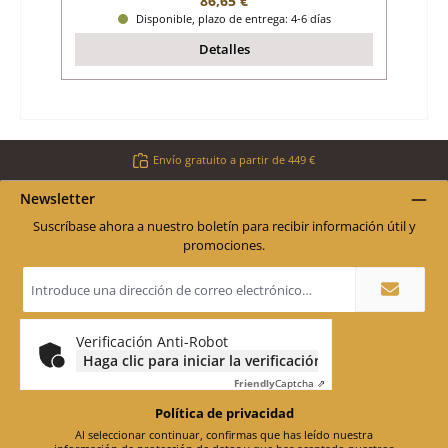
86,65 €
Disponible, plazo de entrega: 4-6 días
Detalles
Envío gratuito a partir de 449 €
Newsletter
Suscríbase ahora a nuestro boletín para recibir información útil y
promociones.
Dirección
de
correo
electrónico
*
Verificación Anti-Robot
Haga clic para iniciar la verificación
Friendly
Captcha ⇗
Política de privacidad
Al seleccionar continuar, confirmas que has leído nuestra