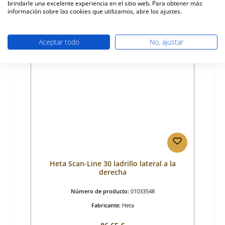
brindarle una excelente experiencia en el sitio web. Para obtener más
Disponible, plazo de entrega: 4-6 días
información sobre las cookies que utilizamos, abre los ajustes.
Detalles
Aceptar todo
No, ajustar
Heta Scan-Line 30 ladrillo lateral a la
derecha
Número de producto:
01033548
Fabricante:
Heta
Precio normal: