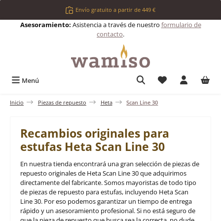
Saltar al contenido principal
Envío gratuito a partir de 449 €
Asesoramiento:
Asistencia a través de nuestro
formulario de
contacto
.
Tienes 0 artículos 
Menú
Inicio
Piezas de repuesto
Heta
Scan Line 30
Recambios originales para
estufas Heta Scan Line 30
En nuestra tienda encontrará una gran selección de piezas de
repuesto originales de Heta Scan Line 30 que adquirimos
directamente del fabricante. Somos mayoristas de todo tipo
de piezas de repuesto para estufas, incluyendo Heta Scan
Line 30. Por eso podemos garantizar un tiempo de entrega
rápido y un asesoramiento profesional. Si no está seguro de
que la pieza de repuesto que busca sea la correcta, no dude