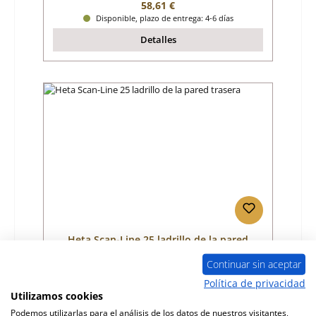
Precio normal:
58,61 €
Disponible, plazo de entrega: 4-6 días
Detalles
Heta Scan-Line 25 ladrillo de la pared
trasera
Continuar sin aceptar
Número de producto:
01007418
Política de privacidad
Utilizamos cookies
Fabricante:
Heta
Podemos utilizarlas para el análisis de los datos de nuestros visitantes,