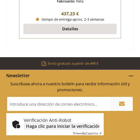
Fabricante:
Heta
Precio normal:
437,23 €
tiempo de entrega aprox. 2-3 semanas
Detalles
Envío gratuito a partir de 449 €
Newsletter
Suscríbase ahora a nuestro boletín para recibir información útil y
promociones.
Dirección
de
correo
electrónico
*
Verificación Anti-Robot
Haga clic para iniciar la verificación
Friendly
Captcha ⇗