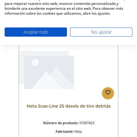
para mejorar nuestro sitio web, mostrar contenido personalizado y
Precio normal:
38,64 €
brindarle una excelente experiencia en el sitio web. Para obtener más
tiempo de entrega aprox. 2-3 semanas
información sobre las cookies que utilizamos, abre los ajustes.
Detalles
Aceptar todo
No, ajustar
Heta Scan-Line 25 desvío de tiro detrtás
Número de producto:
01007423
Fabricante:
Heta