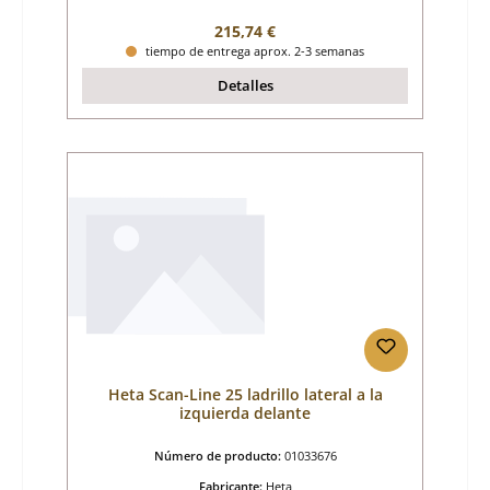
Precio normal:
215,74 €
tiempo de entrega aprox. 2-3 semanas
Detalles
Heta Scan-Line 25 ladrillo lateral a la
izquierda delante
Número de producto:
01033676
Fabricante:
Heta