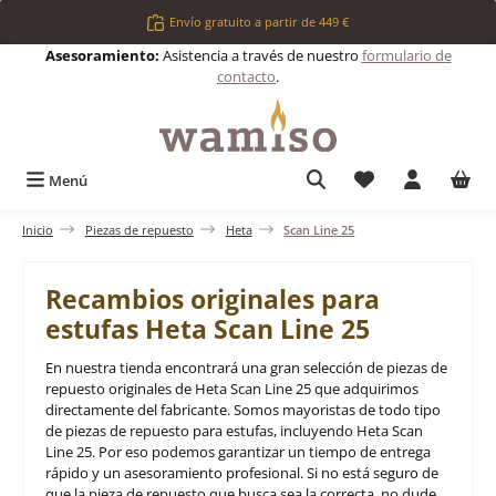
Saltar al contenido principal
Envío gratuito a partir de 449 €
Asesoramiento:
Asistencia a través de nuestro
formulario de
contacto
.
Tienes 0 artículos 
Menú
Inicio
Piezas de repuesto
Heta
Scan Line 25
Recambios originales para
estufas Heta Scan Line 25
En nuestra tienda encontrará una gran selección de piezas de
repuesto originales de Heta Scan Line 25 que adquirimos
directamente del fabricante. Somos mayoristas de todo tipo
de piezas de repuesto para estufas, incluyendo Heta Scan
Line 25. Por eso podemos garantizar un tiempo de entrega
rápido y un asesoramiento profesional. Si no está seguro de
que la pieza de repuesto que busca sea la correcta, no dude