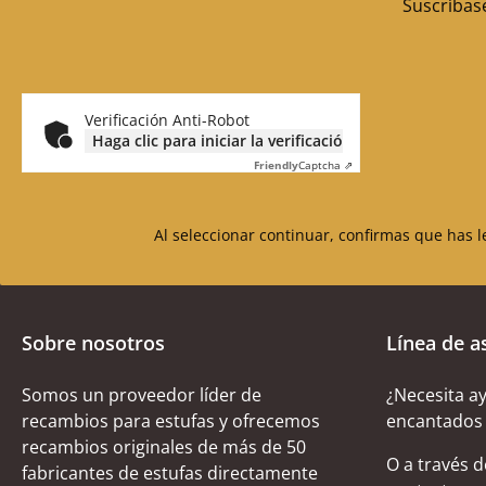
Suscríbase
Verificación Anti-Robot
Haga clic para iniciar la verificación
Friendly
Captcha ⇗
Al seleccionar continuar, confirmas que has 
Sobre nosotros
Línea de a
Somos un proveedor líder de
¿Necesita a
recambios para estufas y ofrecemos
encantados 
recambios originales de más de 50
O a través 
fabricantes de estufas directamente