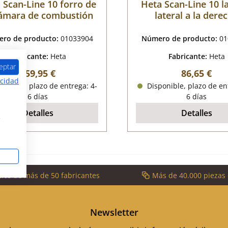
 Scan-Line 10 forro de
Heta Scan-Line 10 la
cámara de combustión
lateral a la dere
ro de producto:
01033904
Número de producto:
01
Fabricante:
Heta
Fabricante:
Heta
eptar
Precio normal:
Precio nor
259,95 €
86,65 €
acidad
onible, plazo de entrega: 4-
Disponible, plazo de en
6 días
6 días
Detalles
Detalles
s
cios de más de 50 fabricantes
Más de 40.000 piezas
Newsletter