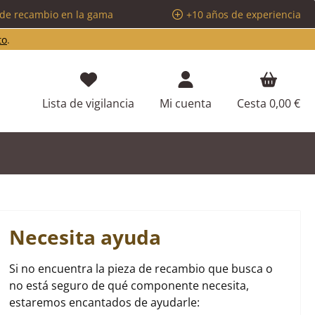
 de recambio en la gama
+10 años de experiencia
to
.
Tienes 0 artículos en tu lista de d
Lista de vigilancia
Mi cuenta
Cesta
0,00 €
Necesita ayuda
Si no encuentra la pieza de recambio que busca o
no está seguro de qué componente necesita,
estaremos encantados de ayudarle: