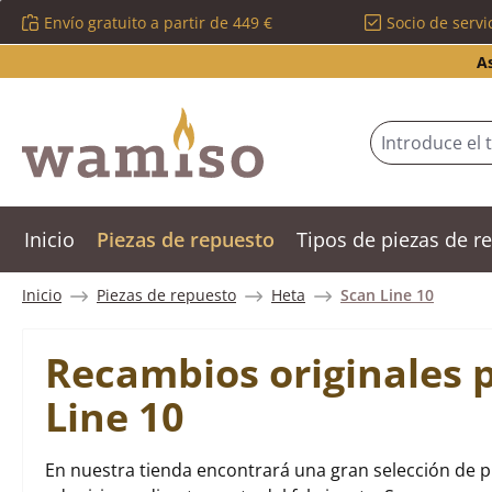
Envío gratuito a partir de 449 €
Socio de servi
tar al contenido principal
Saltar a la búsqueda
Saltar a la navegación principal
A
Inicio
Piezas de repuesto
Tipos de piezas de 
Inicio
Piezas de repuesto
Heta
Scan Line 10
Recambios originales 
Line 10
En nuestra tienda encontrará una gran selección de p