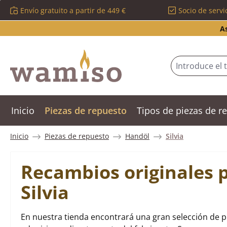
Envío gratuito a partir de 449 €
Socio de servi
tar al contenido principal
Saltar a la búsqueda
Saltar a la navegación principal
A
Inicio
Piezas de repuesto
Tipos de piezas de 
Inicio
Piezas de repuesto
Handöl
Silvia
Recambios originales 
Silvia
En nuestra tienda encontrará una gran selección de pi