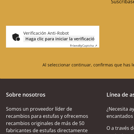
Suscríbase
Verificación Anti-Robot
Haga clic para iniciar la verificación
Friendly
Captcha ⇗
Al seleccionar continuar, confirmas que has 
Sobre nosotros
Línea de a
Somos un proveedor líder de
¿Necesita a
recambios para estufas y ofrecemos
encantados 
recambios originales de más de 50
O a través 
fabricantes de estufas directamente