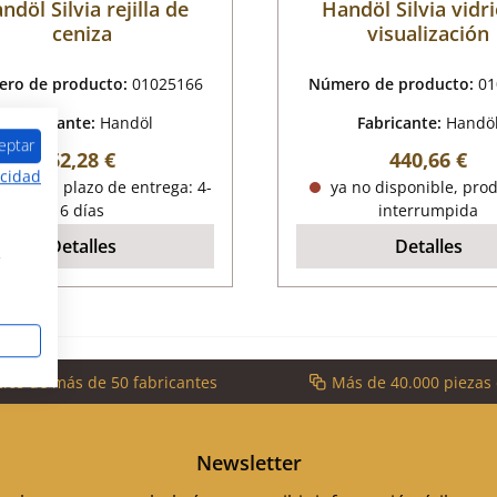
ndöl Silvia rejilla de
Handöl Silvia vidr
ceniza
visualización
ro de producto:
01025166
Número de producto:
01
Fabricante:
Handöl
Fabricante:
Handö
eptar
Precio normal:
Precio norm
62,28 €
440,66 €
acidad
onible, plazo de entrega: 4-
ya no disponible, pro
6 días
interrumpida
Detalles
Detalles
s
cios de más de 50 fabricantes
Más de 40.000 piezas
Newsletter