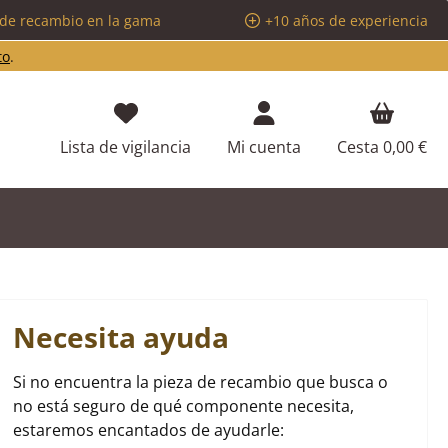
 de recambio en la gama
+10 años de experiencia
to
.
Tienes 0 artículos en tu lista de d
Lista de vigilancia
Mi cuenta
Cesta
0,00 €
Necesita ayuda
Si no encuentra la pieza de recambio que busca o
no está seguro de qué componente necesita,
estaremos encantados de ayudarle: