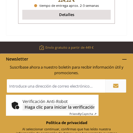
224,22 €
tiempo de entrega aprox. 2-3 semanas
Detalles
Envío gratuito a partir de 449 €
Newsletter
Suscríbase ahora a nuestro boletín para recibir información útil y
promociones.
Dirección
de
correo
electrónico
*
Verificación Anti-Robot
Haga clic para iniciar la verificación
Friendly
Captcha ⇗
Política de privacidad
Al seleccionar continuar, confirmas que has leído nuestra