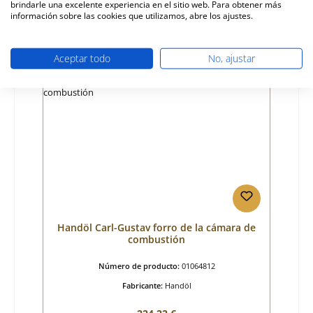
brindarle una excelente experiencia en el sitio web. Para obtener más
Disponible, plazo de entrega: 4-6 días
información sobre las cookies que utilizamos, abre los ajustes.
Detalles
Aceptar todo
No, ajustar
Handöl Carl-Gustav forro de la cámara de
combustión
Número de producto:
01064812
Fabricante:
Handöl
Precio normal: