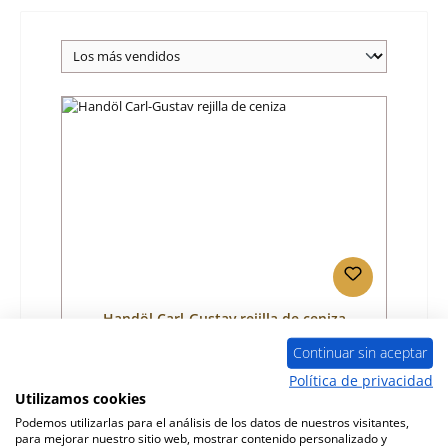
Handöl Carl-Gustav rejilla de ceniza
Continuar sin aceptar
Número de producto:
01025175
Política de privacidad
Utilizamos cookies
Fabricante:
Handöl
Podemos utilizarlas para el análisis de los datos de nuestros visitantes,
para mejorar nuestro sitio web, mostrar contenido personalizado y
Precio normal:
62,28 €