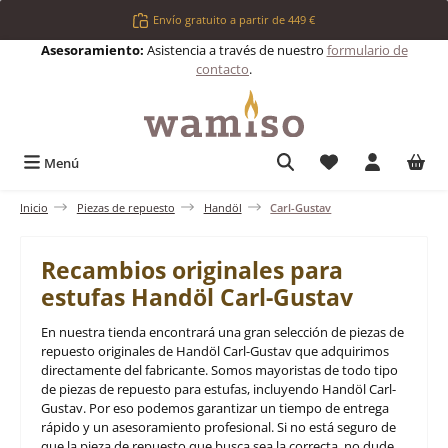
Saltar al contenido principal
Envío gratuito a partir de 449 €
Asesoramiento:
Asistencia a través de nuestro
formulario de
contacto
.
Tienes 0 artículos 
Menú
Inicio
Piezas de repuesto
Handöl
Carl-Gustav
Recambios originales para
estufas Handöl Carl-Gustav
En nuestra tienda encontrará una gran selección de piezas de
repuesto originales de Handöl Carl-Gustav que adquirimos
directamente del fabricante. Somos mayoristas de todo tipo
de piezas de repuesto para estufas, incluyendo Handöl Carl-
Gustav. Por eso podemos garantizar un tiempo de entrega
rápido y un asesoramiento profesional. Si no está seguro de
que la pieza de repuesto que busca sea la correcta, no dude