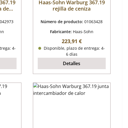
367.19
Haas-Sohn Warburg 367.19
a de
rejilla de ceniza
042973
Número de producto:
01063428
hn
Fabricante:
Haas-Sohn
al:
Precio normal:
223,91 €
trega: 4-
Disponible, plazo de entrega: 4-
6 días
Detalles