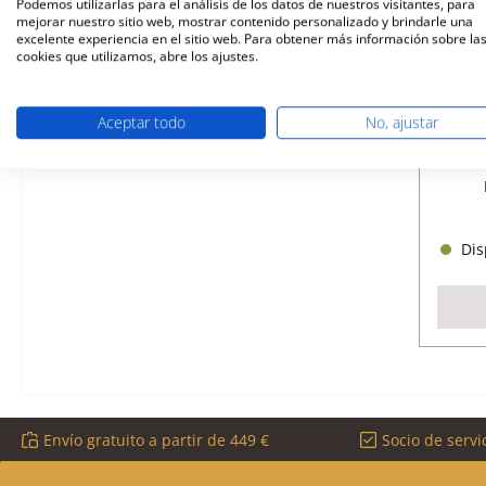
Podemos utilizarlas para el análisis de los datos de nuestros visitantes, para
mejorar nuestro sitio web, mostrar contenido personalizado y brindarle una
excelente experiencia en el sitio web. Para obtener más información sobre la
cookies que utilizamos, abre los ajustes.
Haas
vi
Aceptar todo
No, ajustar
Núme
Disp
Envío gratuito a partir de 449 €
Socio de servi