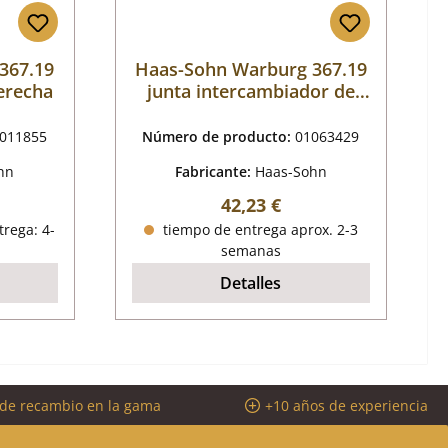
367.19
Haas-Sohn Warburg 367.19
derecha
junta intercambiador de
calor
011855
Número de producto:
01063429
hn
Fabricante:
Haas-Sohn
al:
Precio normal:
42,23 €
trega: 4-
tiempo de entrega aprox. 2-3
semanas
Detalles
 de recambio en la gama
+10 años de experiencia