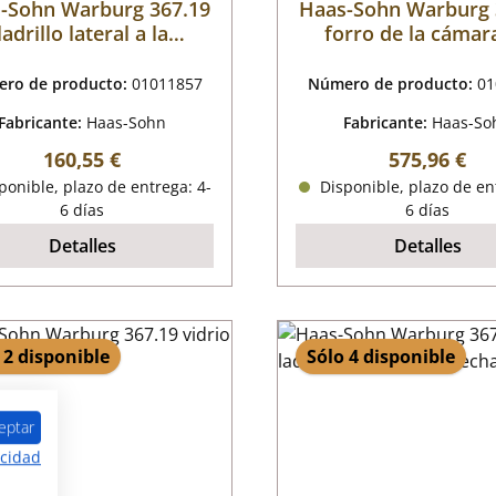
-Sohn Warburg 367.19
Haas-Sohn Warburg 
ladrillo lateral a la
forro de la cámar
izquierda
combustión
ro de producto:
01011857
Número de producto:
01
Fabricante:
Haas-Sohn
Fabricante:
Haas-So
Precio normal:
Precio norm
160,55 €
575,96 €
onible, plazo de entrega: 4-
Disponible, plazo de en
6 días
6 días
Detalles
Detalles
 2 disponible
Sólo 4 disponible
eptar
acidad