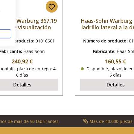
s
-Sohn Warburg 367.19
Haas-Sohn Warburg 
drio de visualización
ladrillo lateral a la 
ro de producto:
01010601
Número de producto:
01
Fabricante:
Haas-Sohn
Fabricante:
Haas-So
Precio normal:
Precio norm
240,92 €
160,55 €
onible, plazo de entrega: 4-
Disponible, plazo de en
6 días
6 días
Detalles
Detalles
cios de más de 50 fabricantes
Más de 40.000 piezas