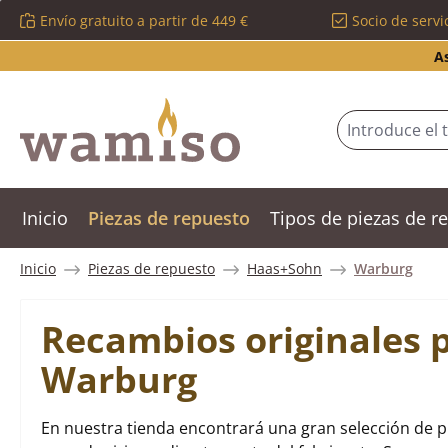
Envío gratuito a partir de 449 €
Socio de servi
tar al contenido principal
Saltar a la búsqueda
Saltar a la navegación principal
A
Inicio
Piezas de repuesto
Tipos de piezas de 
Inicio
Piezas de repuesto
Haas+Sohn
Warburg
Recambios originales 
Warburg
En nuestra tienda encontrará una gran selección de 