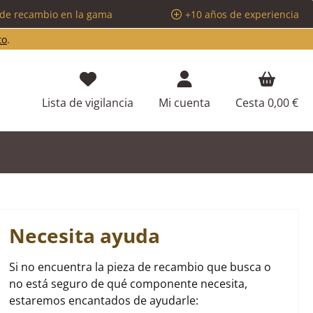
 de recambio en la gama
+10 años de experiencia
to
.
Tienes 0 artículos en tu lista de d
Lista de vigilancia
Mi cuenta
Cesta
0,00 €
Necesita ayuda
Si no encuentra la pieza de recambio que busca o
no está seguro de qué componente necesita,
estaremos encantados de ayudarle: