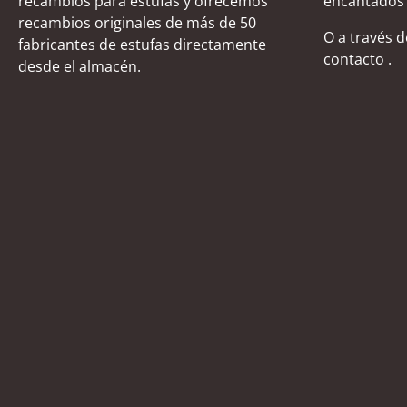
recambios para estufas y ofrecemos
encantados 
recambios originales de más de 50
O a través 
fabricantes de estufas directamente
contacto
.
desde el almacén.