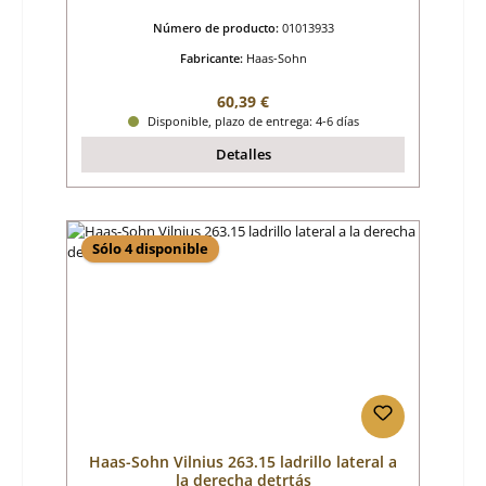
Número de producto:
01013933
Fabricante:
Haas-Sohn
Precio normal:
60,39 €
Disponible, plazo de entrega: 4-6 días
Detalles
Sólo 4 disponible
Haas-Sohn Vilnius 263.15 ladrillo lateral a
la derecha detrtás