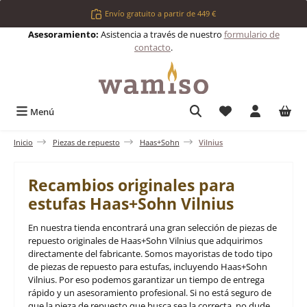
Saltar al contenido principal
Envío gratuito a partir de 449 €
Asesoramiento:
Asistencia a través de nuestro
formulario de
contacto
.
Tienes 0 artículos 
Menú
Inicio
Piezas de repuesto
Haas+Sohn
Vilnius
Recambios originales para
estufas Haas+Sohn Vilnius
En nuestra tienda encontrará una gran selección de piezas de
repuesto originales de Haas+Sohn Vilnius que adquirimos
directamente del fabricante. Somos mayoristas de todo tipo
de piezas de repuesto para estufas, incluyendo Haas+Sohn
Vilnius. Por eso podemos garantizar un tiempo de entrega
rápido y un asesoramiento profesional. Si no está seguro de
que la pieza de repuesto que busca sea la correcta, no dude