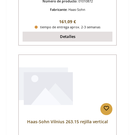
Número de producto:
01010872
Fabricante:
Haas-Sohn
Precio normal:
161,09 €
tiempo de entrega aprox. 2-3 semanas
Detalles
Haas-Sohn Vilnius 263.15 rejilla vertical