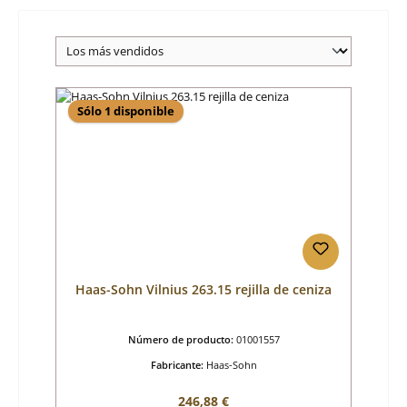
Sólo 1 disponible
Haas-Sohn Vilnius 263.15 rejilla de ceniza
Número de producto:
01001557
Fabricante:
Haas-Sohn
Precio normal:
246,88 €