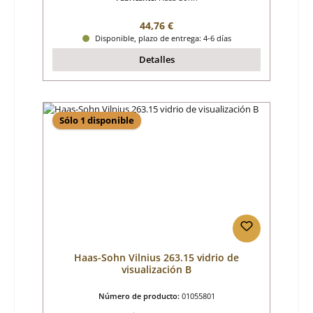
Precio normal:
44,76 €
Disponible, plazo de entrega: 4-6 días
Detalles
Sólo 1 disponible
Haas-Sohn Vilnius 263.15 vidrio de
visualización B
Número de producto:
01055801