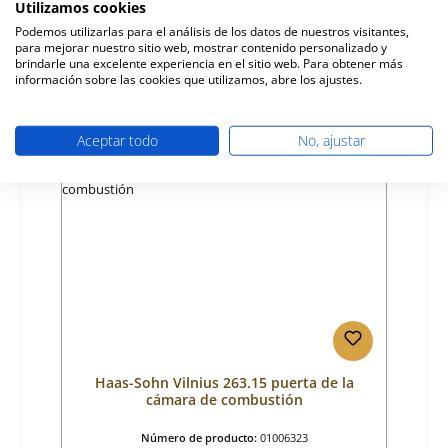
Utilizamos cookies
Fabricante:
Haas-Sohn
Podemos utilizarlas para el análisis de los datos de nuestros visitantes,
para mejorar nuestro sitio web, mostrar contenido personalizado y
Precio normal:
37,64 €
brindarle una excelente experiencia en el sitio web. Para obtener más
Disponible, plazo de entrega: 4-6 días
información sobre las cookies que utilizamos, abre los ajustes.
Detalles
Aceptar todo
No, ajustar
Haas-Sohn Vilnius 263.15 puerta de la
cámara de combustión
Número de producto:
01006323