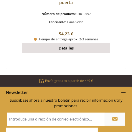
puerta
Número de producto:
01019757
Fabricante:
Haas-Sohn
Precio normal:
54,23 €
tiempo de entrega aprox. 2-3 semanas
Detalles
Envío gratuito a partir de 449 €
Newsletter
Suscríbase ahora a nuestro boletín para recibir información útil y
promociones.
Dirección
de
correo
electrónico