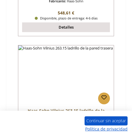
Fabricante:
Haas-Sohn
Precio normal:
548,61 €
Disponible, plazo de entrega: 4-6 días
Detalles
Haas-Sohn Vilnius 263.15 ladrillo de la
pared trasera
Continuar sin aceptar
Número de producto:
01012467
Política de privacidad