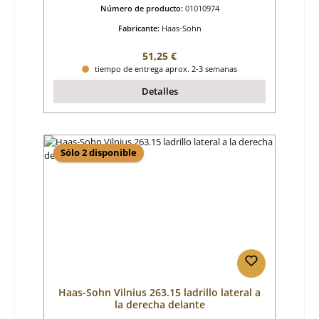
Número de producto:
01010974
Fabricante:
Haas-Sohn
Precio normal:
51,25 €
tiempo de entrega aprox. 2-3 semanas
Detalles
Sólo 2 disponible
Haas-Sohn Vilnius 263.15 ladrillo lateral a
la derecha delante