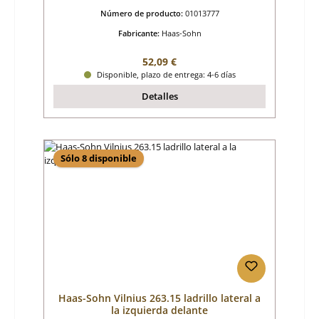
Número de producto:
01013777
Fabricante:
Haas-Sohn
Precio normal:
52,09 €
Disponible, plazo de entrega: 4-6 días
Detalles
Sólo 8 disponible
Haas-Sohn Vilnius 263.15 ladrillo lateral a
la izquierda delante