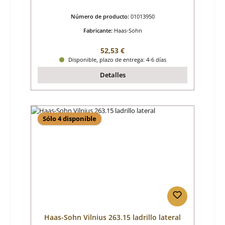
Número de producto:
01013950
Fabricante:
Haas-Sohn
Precio normal:
52,53 €
Disponible, plazo de entrega: 4-6 días
Detalles
Sólo 4 disponible
Haas-Sohn Vilnius 263.15 ladrillo lateral