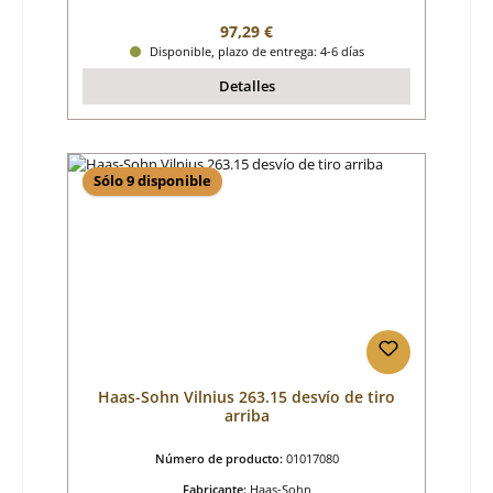
Precio normal:
97,29 €
Disponible, plazo de entrega: 4-6 días
Detalles
Sólo 9 disponible
Haas-Sohn Vilnius 263.15 desvío de tiro
arriba
Número de producto:
01017080
Fabricante:
Haas-Sohn