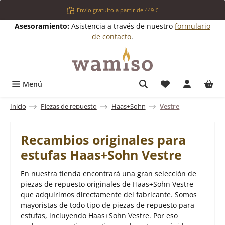
Saltar al contenido principal
Envío gratuito a partir de 449 €
Asesoramiento:
Asistencia a través de nuestro
formulario
de contacto
.
Tienes 0 artícul
Menú
Inicio
Piezas de repuesto
Haas+Sohn
Vestre
Recambios originales para
estufas Haas+Sohn Vestre
En nuestra tienda encontrará una gran selección de
piezas de repuesto originales de Haas+Sohn Vestre
que adquirimos directamente del fabricante. Somos
mayoristas de todo tipo de piezas de repuesto para
estufas, incluyendo Haas+Sohn Vestre. Por eso