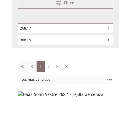
Filtro
268.17
368.19
Página
Página
1
2