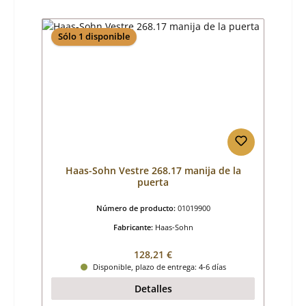
Sólo 1 disponible
Haas-Sohn Vestre 268.17 manija de la
puerta
Número de producto:
01019900
Fabricante:
Haas-Sohn
Precio normal:
128,21 €
Disponible, plazo de entrega: 4-6 días
Detalles