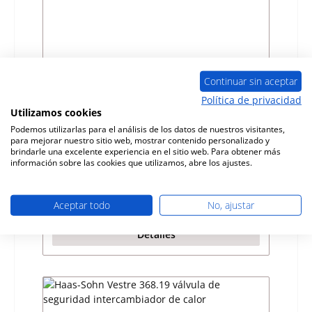
Continuar sin aceptar
Política de privacidad
Utilizamos cookies
Haas-Sohn Vestre 368.19 junta de vidrio
Podemos utilizarlas para el análisis de los datos de nuestros visitantes,
para mejorar nuestro sitio web, mostrar contenido personalizado y
brindarle una excelente experiencia en el sitio web. Para obtener más
Número de producto:
01016387
información sobre las cookies que utilizamos, abre los ajustes.
Fabricante:
Haas-Sohn
Precio normal:
82,04 €
Aceptar todo
No, ajustar
Disponible, plazo de entrega: 4-6 días
Detalles