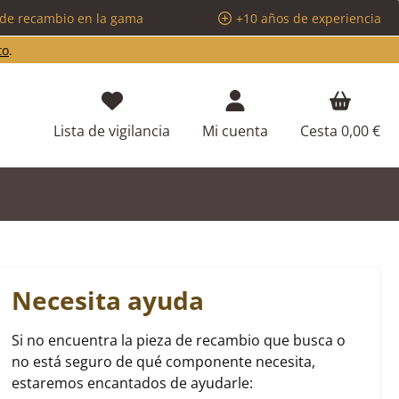
 de recambio en la gama
+10 años de experiencia
to
.
Tienes 0 artículos en tu lista de d
Lista de vigilancia
Mi cuenta
Cesta
0,00 €
Necesita ayuda
Si no encuentra la pieza de recambio que busca o
no está seguro de qué componente necesita,
estaremos encantados de ayudarle: