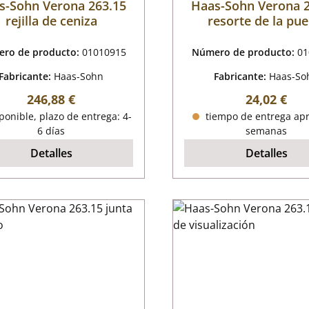
s-Sohn Verona 263.15
Haas-Sohn Verona 
rejilla de ceniza
resorte de la pue
ro de producto:
01010915
Número de producto:
01
Fabricante:
Haas-Sohn
Fabricante:
Haas-So
Precio normal:
Precio nor
246,88 €
24,02 €
onible, plazo de entrega: 4-
tiempo de entrega apr
6 días
semanas
Detalles
Detalles