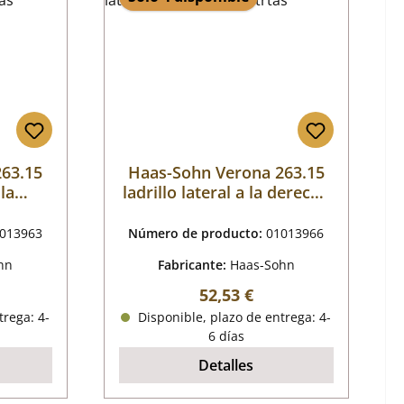
263.15
Haas-Sohn Verona 263.15
 la
ladrillo lateral a la derecha
ás
detrtás
013963
Número de producto:
01013966
hn
Fabricante:
Haas-Sohn
mal:
Precio normal:
52,53 €
trega: 4-
Disponible, plazo de entrega: 4-
6 días
Detalles