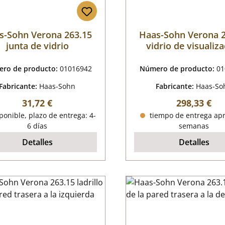
s-Sohn Verona 263.15
Haas-Sohn Verona 
junta de vidrio
vidrio de visualiz
ro de producto:
01016942
Número de producto:
01
Fabricante:
Haas-Sohn
Fabricante:
Haas-So
Precio normal:
Precio norm
31,72 €
298,33 €
onible, plazo de entrega: 4-
tiempo de entrega apr
6 días
semanas
Detalles
Detalles