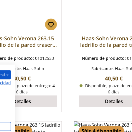
s-Sohn Verona 263.15
Haas-Sohn Verona 
illo de la pared trasera
ladrillo de la pared 
a la izquierda
a la derecha
ro de producto:
01012533
Número de producto:
01
Fabricante:
Haas-Sohn
Fabricante:
Haas-So
eptar
Precio normal:
Precio nor
40,50 €
40,50 €
acidad
onible, plazo de entrega: 4-
Disponible, plazo de en
6 días
6 días
Detalles
Detalles
s
 8 disponible
Sólo 4 disponible