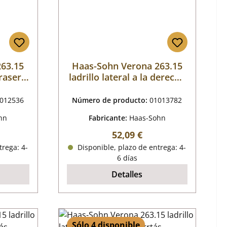
263.15
Haas-Sohn Verona 263.15
trasera
ladrillo lateral a la derecha
delante
012536
Número de producto:
01013782
hn
Fabricante:
Haas-Sohn
mal:
Precio normal:
52,09 €
trega: 4-
Disponible, plazo de entrega: 4-
6 días
Detalles
Sólo 4 disponible