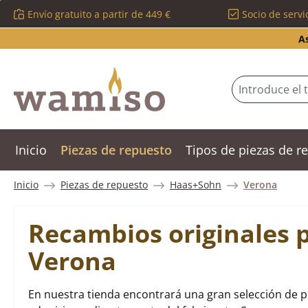
Envío gratuito a partir de 449 €
Socio de servi
tar al contenido principal
Saltar a la búsqueda
Saltar a la navegación principal
A
Inicio
Piezas de repuesto
Tipos de piezas de 
Inicio
Piezas de repuesto
Haas+Sohn
Verona
Recambios originales 
Verona
En nuestra tienda encontrará una gran selección de 