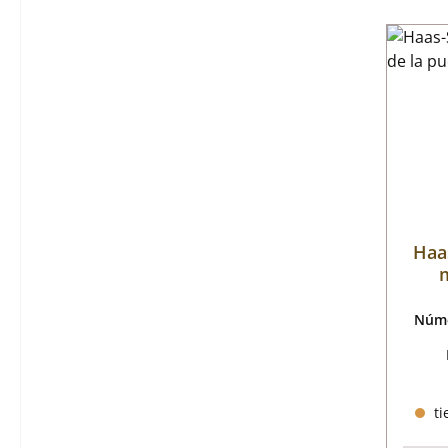
Haa
m
Núme
ti