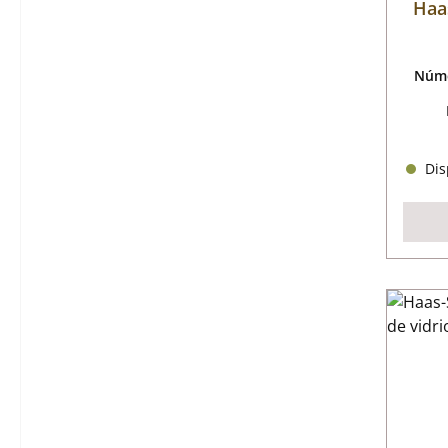
Haa
Núme
Disp