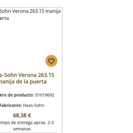
s-Sohn Verona 263.15
anija de la puerta
ro de producto:
01019692
Fabricante:
Haas-Sohn
Precio normal:
68,38 €
empo de entrega aprox. 2-3
semanas