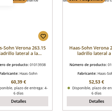
s-Sohn Verona 263.15
Haas-Sohn Verona 
ladrillo lateral a la
ladrillo lateral a
izquierda delante
izquierda detrt
ro de producto:
01013938
Número de producto:
01
Fabricante:
Haas-Sohn
Fabricante:
Haas-So
Precio normal:
Precio nor
60,39 €
52,53 €
onible, plazo de entrega: 4-
Disponible, plazo de en
6 días
6 días
Detalles
Detalles