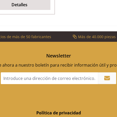
Detalles
cios de más de 50 fabricantes
Más de 40.000 piezas
Newsletter
 ahora a nuestro boletín para recibir información útil y p
Dirección
de
correo
electrónico
*
Política de privacidad