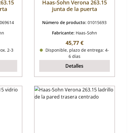
263.15
Haas-Sohn Verona 263.15
rta
junta de la puerta
069614
Número de producto:
01015693
hn
Fabricante:
Haas-Sohn
mal:
Precio normal:
45,77 €
ox. 2-3
Disponible, plazo de entrega: 4-
6 días
Detalles