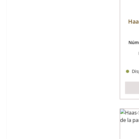
Haa
Núme
Disp