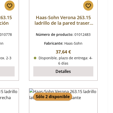
263.15
Haas-Sohn Verona 263.15
ación
ladrillo de la pared trasera
centrado
010778
Número de producto:
01012483
hn
Fabricante:
Haas-Sohn
al:
Precio normal:
37,64 €
ox. 2-3
Disponible, plazo de entrega: 4-
6 días
Detalles
Sólo 2 disponible