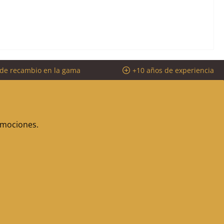
 de recambio en la gama
+10 años de experiencia
romociones.