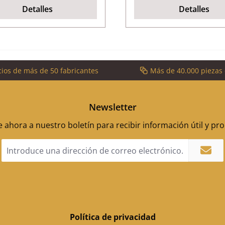
Detalles
Detalles
cios de más de 50 fabricantes
Más de 40.000 piezas
Newsletter
 ahora a nuestro boletín para recibir información útil y p
Dirección
de
correo
electrónico
*
Política de privacidad