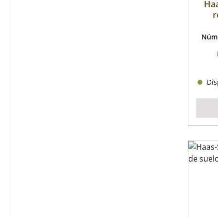
Haa
r
Núme
Disp