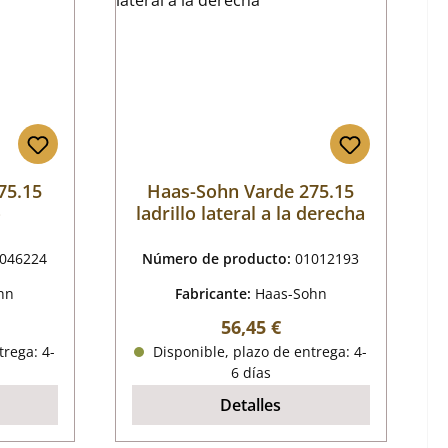
75.15
Haas-Sohn Varde 275.15
o
ladrillo lateral a la derecha
046224
Número de producto:
01012193
hn
Fabricante:
Haas-Sohn
mal:
Precio normal:
56,45 €
trega: 4-
Disponible, plazo de entrega: 4-
6 días
Detalles