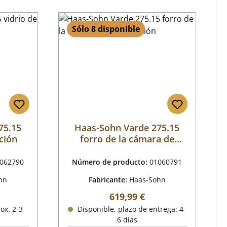
Sólo 8 disponible
75.15
Haas-Sohn Varde 275.15
ación
forro de la cámara de
combustión
062790
Número de producto:
01060791
hn
Fabricante:
Haas-Sohn
al:
Precio normal:
619,99 €
ox. 2-3
Disponible, plazo de entrega: 4-
6 días