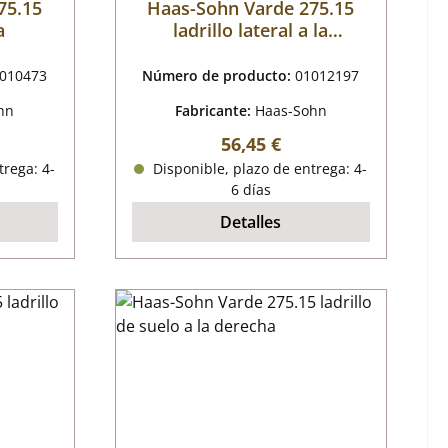
75.15
Haas-Sohn Varde 275.15
a
ladrillo lateral a la
izquierda
010473
Número de producto:
01012197
hn
Fabricante:
Haas-Sohn
al:
Precio normal:
56,45 €
trega: 4-
Disponible, plazo de entrega: 4-
6 días
Detalles