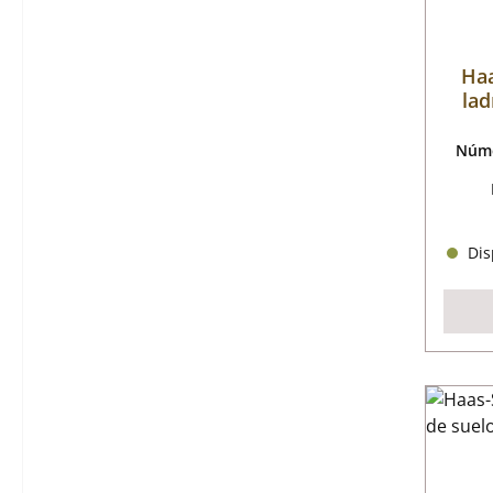
Haa
lad
Núme
Disp