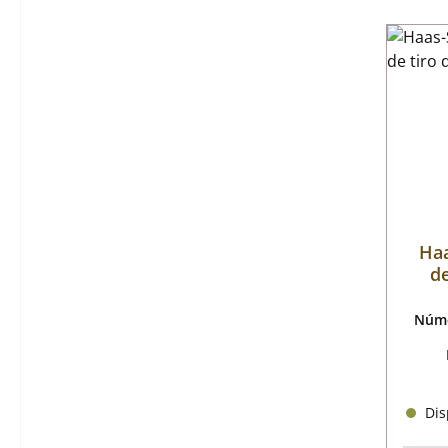
Haa
de
Núme
Disp