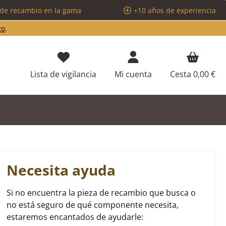
 de recambio en la gama
+10 años de experiencia
to
.
Tienes 0 artículos en tu lista de d
Lista de vigilancia
Mi cuenta
Cesta
0,00 €
Necesita ayuda
Si no encuentra la pieza de recambio que busca o
no está seguro de qué componente necesita,
estaremos encantados de ayudarle: