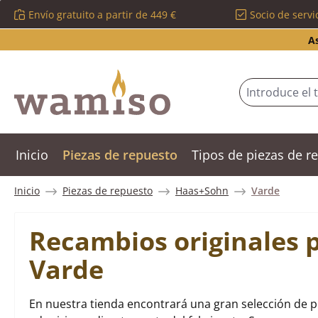
Envío gratuito a partir de 449 €
Socio de servi
tar al contenido principal
Saltar a la búsqueda
Saltar a la navegación principal
A
Inicio
Piezas de repuesto
Tipos de piezas de 
Inicio
Piezas de repuesto
Haas+Sohn
Varde
Recambios originales 
Varde
En nuestra tienda encontrará una gran selección de 