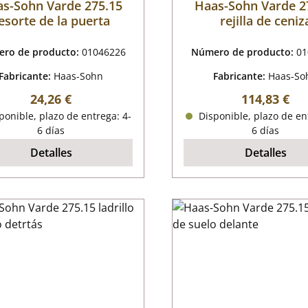
s-Sohn Varde 275.15
Haas-Sohn Varde 2
esorte de la puerta
rejilla de ceniz
ro de producto:
01046226
Número de producto:
01
Fabricante:
Haas-Sohn
Fabricante:
Haas-So
Precio normal:
Precio norm
24,26 €
114,83 €
onible, plazo de entrega: 4-
Disponible, plazo de en
6 días
6 días
Detalles
Detalles