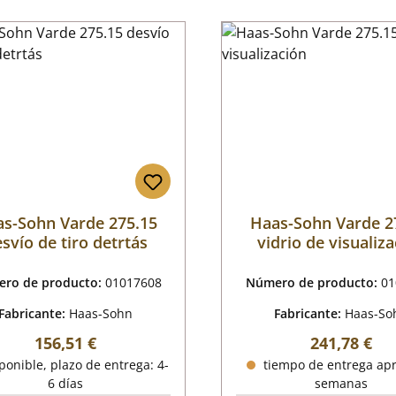
s-Sohn Varde 275.15
Haas-Sohn Varde 2
svío de tiro detrtás
vidrio de visualiz
ro de producto:
01017608
Número de producto:
01
Fabricante:
Haas-Sohn
Fabricante:
Haas-So
Precio normal:
Precio norm
156,51 €
241,78 €
onible, plazo de entrega: 4-
tiempo de entrega apr
6 días
semanas