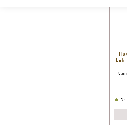
Haa
ladr
Núme
Disp