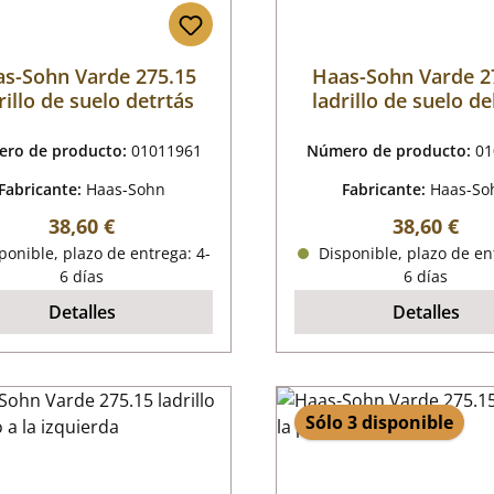
s-Sohn Varde 275.15
Haas-Sohn Varde 2
rillo de suelo detrtás
ladrillo de suelo d
ro de producto:
01011961
Número de producto:
01
Fabricante:
Haas-Sohn
Fabricante:
Haas-So
Precio normal:
Precio nor
38,60 €
38,60 €
onible, plazo de entrega: 4-
Disponible, plazo de en
6 días
6 días
Detalles
Detalles
Sólo 3 disponible