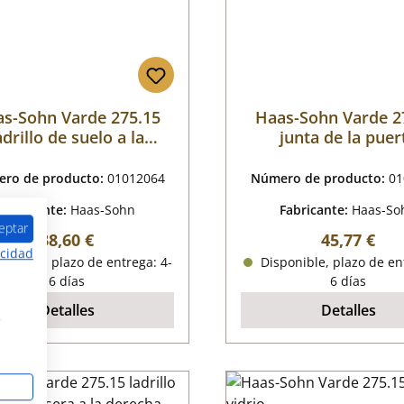
s-Sohn Varde 275.15
Haas-Sohn Varde 2
adrillo de suelo a la
junta de la puer
izquierda
ro de producto:
01012064
Número de producto:
01
Fabricante:
Haas-Sohn
Fabricante:
Haas-So
eptar
Precio normal:
Precio nor
38,60 €
45,77 €
acidad
onible, plazo de entrega: 4-
Disponible, plazo de en
6 días
6 días
Detalles
Detalles
s