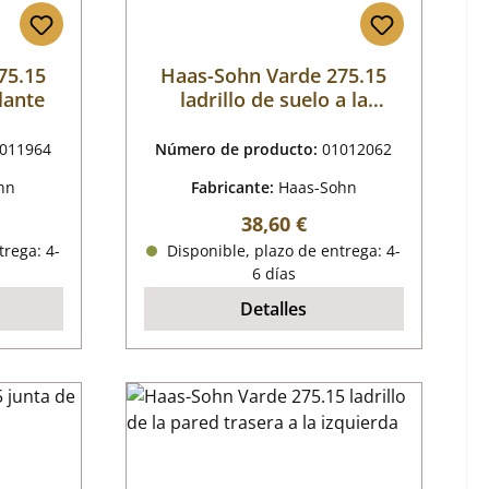
75.15
Haas-Sohn Varde 275.15
elante
ladrillo de suelo a la
derecha
011964
Número de producto:
01012062
hn
Fabricante:
Haas-Sohn
mal:
Precio normal:
38,60 €
trega: 4-
Disponible, plazo de entrega: 4-
6 días
Detalles