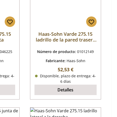
75.15
Haas-Sohn Varde 275.15
ta
ladrillo de la pared trasera
a la izquierda
046225
Número de producto:
01012149
hn
Fabricante:
Haas-Sohn
mal:
Precio normal:
52,53 €
trega: 4-
Disponible, plazo de entrega: 4-
6 días
Detalles