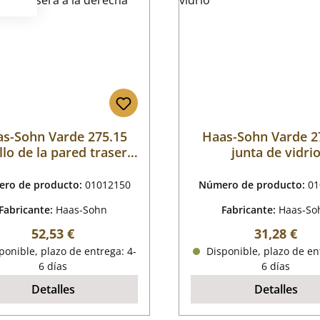
s-Sohn Varde 275.15
Haas-Sohn Varde 2
illo de la pared trasera
junta de vidri
a la derecha
ro de producto:
01012150
Número de producto:
01
Fabricante:
Haas-Sohn
Fabricante:
Haas-So
Precio normal:
Precio nor
52,53 €
31,28 €
onible, plazo de entrega: 4-
Disponible, plazo de en
6 días
6 días
Detalles
Detalles