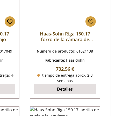
0.17
Haas-Sohn Riga 150.17
ajo
forro de la cámara de
combustión
017049
Número de producto:
01021138
hn
Fabricante:
Haas-Sohn
al:
Precio normal:
732,56 €
trega: 4-
tiempo de entrega aprox. 2-3
semanas
Detalles