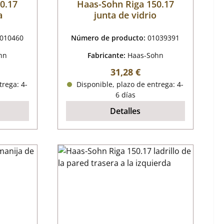
0.17
Haas-Sohn Riga 150.17
a
junta de vidrio
010460
Número de producto:
01039391
hn
Fabricante:
Haas-Sohn
al:
Precio normal:
31,28 €
trega: 4-
Disponible, plazo de entrega: 4-
6 días
Detalles