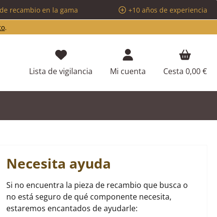
 de recambio en la gama
+10 años de experiencia
to
.
Tienes 0 artículos en tu lista de d
Lista de vigilancia
Mi cuenta
Cesta
0,00 €
Necesita ayuda
Si no encuentra la pieza de recambio que busca o
no está seguro de qué componente necesita,
estaremos encantados de ayudarle: