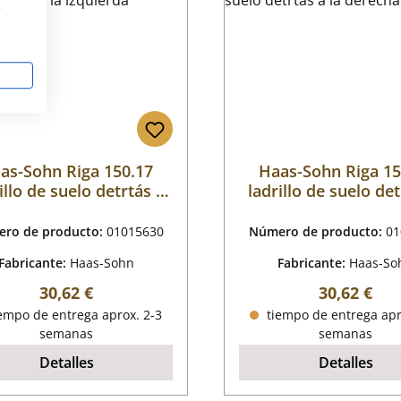
s
as-Sohn Riga 150.17
Haas-Sohn Riga 15
illo de suelo detrtás a
ladrillo de suelo det
la izquierda
la derecha
ro de producto:
01015630
Número de producto:
01
Fabricante:
Haas-Sohn
Fabricante:
Haas-So
Precio normal:
Precio nor
30,62 €
30,62 €
empo de entrega aprox. 2-3
tiempo de entrega apr
semanas
semanas
Detalles
Detalles