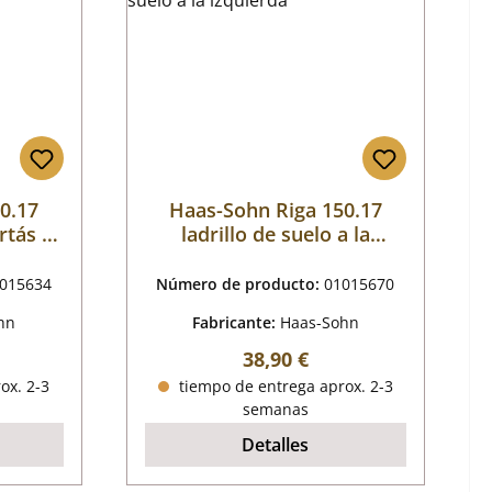
0.17
Haas-Sohn Riga 150.17
rtás a
ladrillo de suelo a la
izquierda
015634
Número de producto:
01015670
hn
Fabricante:
Haas-Sohn
mal:
Precio normal:
38,90 €
ox. 2-3
tiempo de entrega aprox. 2-3
semanas
Detalles