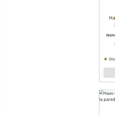
Ha
Núme
Disp