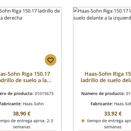
as-Sohn Riga 150.17
Haas-Sohn Riga 15
adrillo de suelo a la
ladrillo de suelo del
derecha
la izquierda
ro de producto:
01015673
Número de producto:
01
Fabricante:
Haas-Sohn
Fabricante:
Haas-So
Precio normal:
Precio nor
38,90 €
33,92 €
empo de entrega aprox. 2-3
tiempo de entrega apr
semanas
semanas