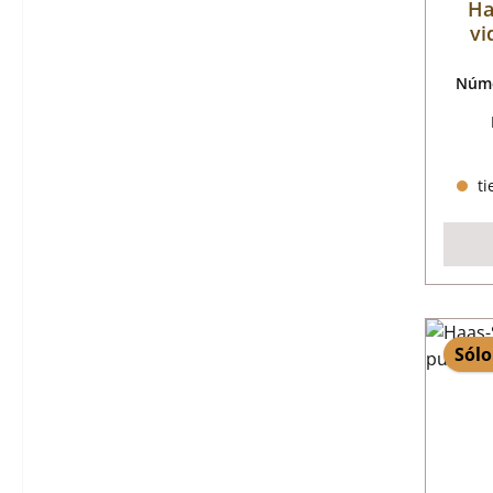
Ha
vi
Núme
ti
Sólo