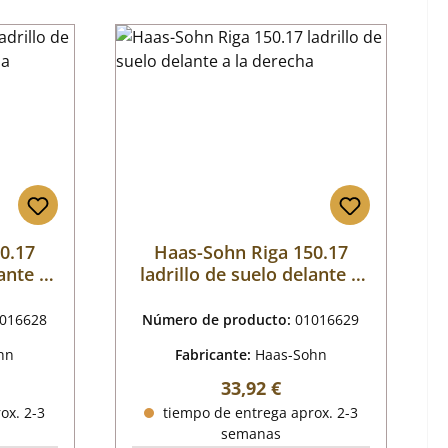
0.17
Haas-Sohn Riga 150.17
ante a
ladrillo de suelo delante a
la derecha
016628
Número de producto:
01016629
hn
Fabricante:
Haas-Sohn
mal:
Precio normal:
33,92 €
ox. 2-3
tiempo de entrega aprox. 2-3
semanas