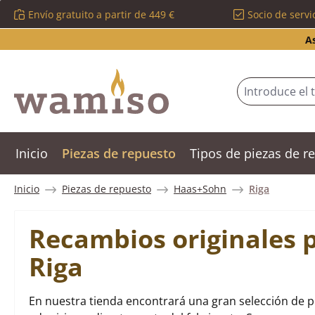
Envío gratuito a partir de 449 €
Socio de servi
tar al contenido principal
Saltar a la búsqueda
Saltar a la navegación principal
A
Inicio
Piezas de repuesto
Tipos de piezas de 
Inicio
Piezas de repuesto
Haas+Sohn
Riga
Recambios originales 
Riga
En nuestra tienda encontrará una gran selección de 