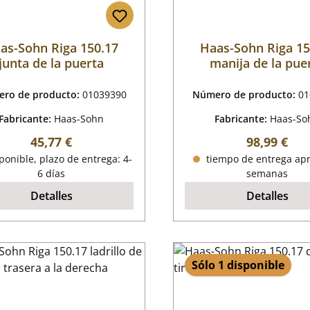
as-Sohn Riga 150.17
Haas-Sohn Riga 15
junta de la puerta
manija de la pue
ro de producto:
01039390
Número de producto:
01
Fabricante:
Haas-Sohn
Fabricante:
Haas-So
Precio normal:
Precio nor
45,77 €
98,99 €
onible, plazo de entrega: 4-
tiempo de entrega apr
6 días
semanas
Detalles
Detalles
Sólo 1 disponible