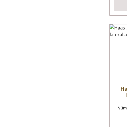
Ha
Núme