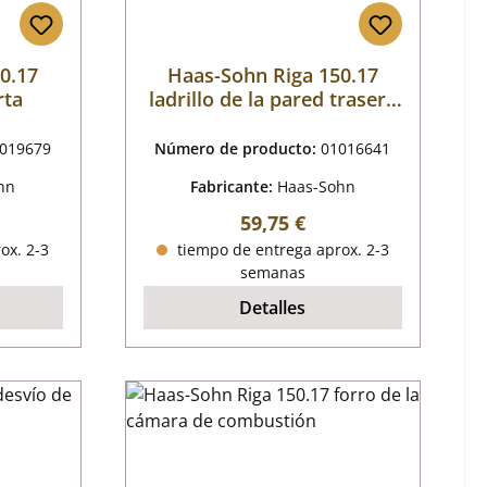
0.17
Haas-Sohn Riga 150.17
rta
ladrillo de la pared trasera
a la izquierda
019679
Número de producto:
01016641
hn
Fabricante:
Haas-Sohn
mal:
Precio normal:
59,75 €
ox. 2-3
tiempo de entrega aprox. 2-3
semanas
Detalles