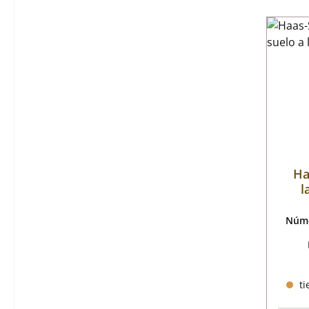
Ha
l
Núme
ti