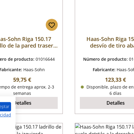
as-Sohn Riga 150.17
Haas-Sohn Riga 15
illo de la pared trasera
desvío de tiro ab
a la derecha
ro de producto:
01016644
Número de producto:
01
Fabricante:
Haas-Sohn
Fabricante:
Haas-So
Precio normal:
Precio norm
59,75 €
123,33 €
empo de entrega aprox. 2-3
Disponible, plazo de en
semanas
6 días
Detalles
Detalles
eptar
acidad