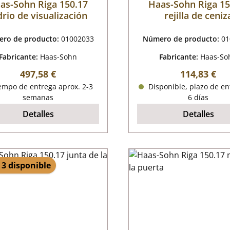
as-Sohn Riga 150.17
Haas-Sohn Riga 15
drio de visualización
rejilla de ceniz
ro de producto:
01002033
Número de producto:
01
Fabricante:
Haas-Sohn
Fabricante:
Haas-So
Precio normal:
Precio norm
497,58 €
114,83 €
empo de entrega aprox. 2-3
Disponible, plazo de en
semanas
6 días
Detalles
Detalles
 3 disponible