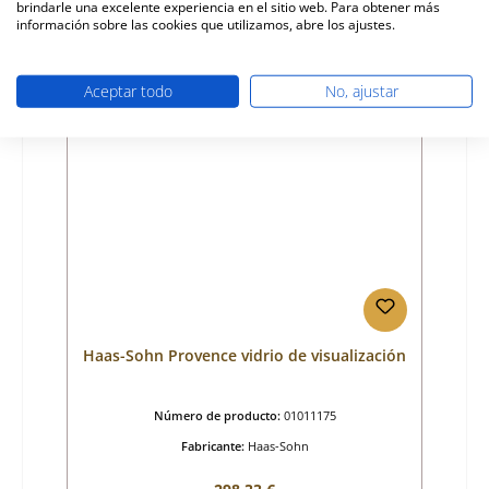
brindarle una excelente experiencia en el sitio web. Para obtener más
Disponible, plazo de entrega: 4-6 días
información sobre las cookies que utilizamos, abre los ajustes.
Detalles
Aceptar todo
No, ajustar
Haas-Sohn Provence vidrio de visualización
Número de producto:
01011175
Fabricante:
Haas-Sohn
Precio normal: