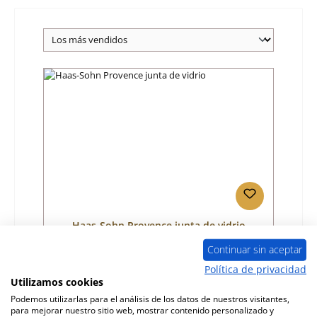
Haas-Sohn Provence junta de vidrio
Continuar sin aceptar
Número de producto:
01016933
Política de privacidad
Utilizamos cookies
Fabricante:
Haas-Sohn
Podemos utilizarlas para el análisis de los datos de nuestros visitantes,
para mejorar nuestro sitio web, mostrar contenido personalizado y
Precio normal:
31,72 €