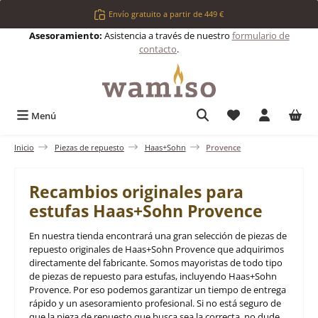
Saltar al contenido principal
Envío gratuito a partir de 449 €
Asesoramiento:
Asistencia a través de nuestro
formulario de
contacto
.
Tienes 0 artículos 
Menú
Inicio
Piezas de repuesto
Haas+Sohn
Provence
Recambios originales para
estufas Haas+Sohn Provence
En nuestra tienda encontrará una gran selección de piezas de
repuesto originales de Haas+Sohn Provence que adquirimos
directamente del fabricante. Somos mayoristas de todo tipo
de piezas de repuesto para estufas, incluyendo Haas+Sohn
Provence. Por eso podemos garantizar un tiempo de entrega
rápido y un asesoramiento profesional. Si no está seguro de
que la pieza de repuesto que busca sea la correcta, no dude