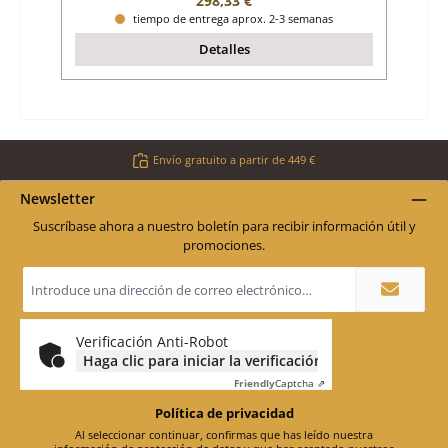
298,33 €
tiempo de entrega aprox. 2-3 semanas
Detalles
Envío gratuito a partir de 449 €
Newsletter
Suscríbase ahora a nuestro boletín para recibir información útil y
promociones.
Dirección
de
correo
electrónico
*
Verificación Anti-Robot
Haga clic para iniciar la verificación
Friendly
Captcha ⇗
Política de privacidad
Al seleccionar continuar, confirmas que has leído nuestra