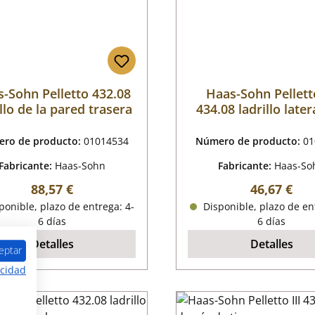
-Sohn Pelletto 432.08
Haas-Sohn Pelletto
illo de la pared trasera
434.08 ladrillo latera
izquierda
ro de producto:
01014534
Número de producto:
01
Fabricante:
Haas-Sohn
Fabricante:
Haas-So
Precio normal:
Precio nor
88,57 €
46,67 €
onible, plazo de entrega: 4-
Disponible, plazo de en
6 días
6 días
Detalles
Detalles
eptar
acidad