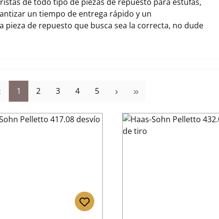
stas de todo tipo de piezas de repuesto para estufas,
ntizar un tiempo de entrega rápido y un
la pieza de repuesto que busca sea la correcta, no dude
Página
Página
Página
Página
Página
1
2
3
4
5