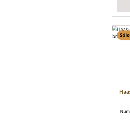
Sólo
Haas
Núme