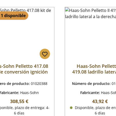
 1 disponible
-Sohn Pelletto 417.08
Haas-Sohn Pellett
de conversión ignición
419.08 ladrillo latera
derecha
ro de producto:
01020388
Número de producto:
01
Fabricante:
Haas-Sohn
Fabricante:
Haas-So
Precio normal:
Precio nor
308,55 €
43,92 €
onible, plazo de entrega: 4-
Disponible, plazo de en
6 días
6 días