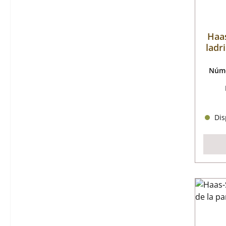
Haas
ladr
Núme
Disp