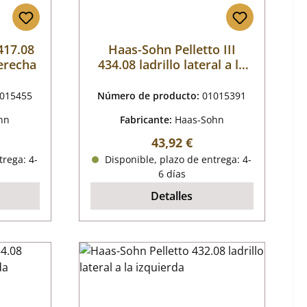
417.08
Haas-Sohn Pelletto III
derecha
434.08 ladrillo lateral a la
derecha
015455
Número de producto:
01015391
hn
Fabricante:
Haas-Sohn
mal:
Precio normal:
43,92 €
trega: 4-
Disponible, plazo de entrega: 4-
6 días
Detalles