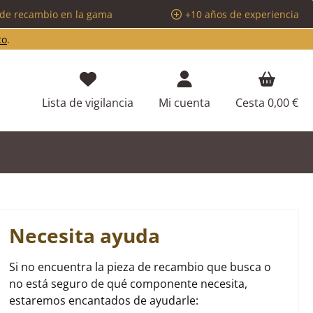
 de recambio en la gama
+10 años de experiencia
to
.
Tienes 0 artículos en tu lista de d
Lista de vigilancia
Mi cuenta
Cesta
0,00 €
Necesita ayuda
Si no encuentra la pieza de recambio que busca o
no está seguro de qué componente necesita,
estaremos encantados de ayudarle: