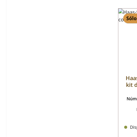
Sólo
Haas
kit 
Núme
Disp