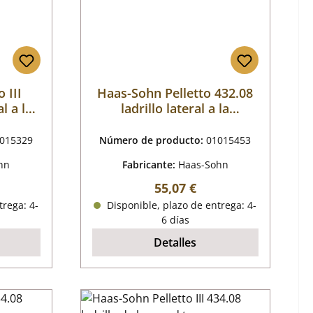
 III
Haas-Sohn Pelletto 432.08
l a la
ladrillo lateral a la
izquierda
015329
Número de producto:
01015453
hn
Fabricante:
Haas-Sohn
mal:
Precio normal:
55,07 €
trega: 4-
Disponible, plazo de entrega: 4-
6 días
Detalles