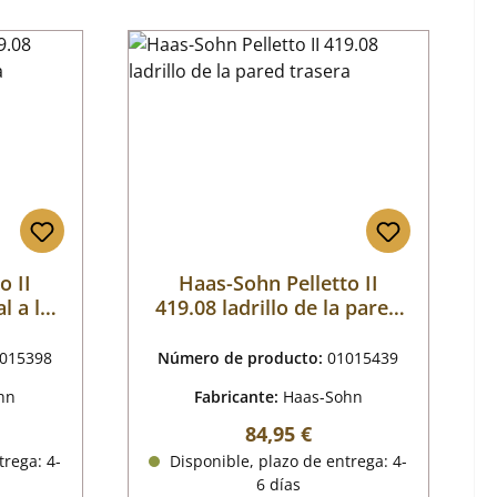
o II
Haas-Sohn Pelletto II
l a la
419.08 ladrillo de la pared
trasera
015398
Número de producto:
01015439
hn
Fabricante:
Haas-Sohn
mal:
Precio normal:
84,95 €
trega: 4-
Disponible, plazo de entrega: 4-
6 días