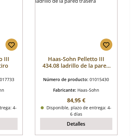
 III
Haas-Sohn Pelletto III
tiro
434.08 ladrillo de la pared
trasera
017733
Número de producto:
01015430
hn
Fabricante:
Haas-Sohn
mal:
Precio normal:
84,95 €
trega: 4-
Disponible, plazo de entrega: 4-
6 días
Detalles