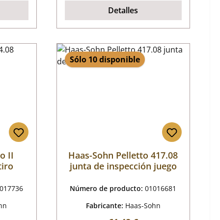
Detalles
Sólo 10 disponible
o II
Haas-Sohn Pelletto 417.08
tiro
junta de inspección juego
017736
Número de producto:
01016681
hn
Fabricante:
Haas-Sohn