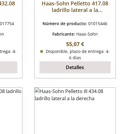
432.08
Haas-Sohn Pelletto 417.08
ladrillo lateral a la
izquierda
017754
Número de producto:
01015446
hn
Fabricante:
Haas-Sohn
mal:
Precio normal:
55,07 €
trega: 4-
Disponible, plazo de entrega: 4-
6 días
Detalles