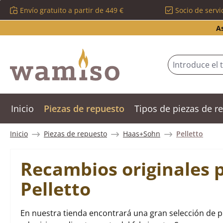
Envío gratuito a partir de 449 €
Socio de servi
tar al contenido principal
Saltar a la búsqueda
Saltar a la navegación principal
A
Inicio
Piezas de repuesto
Tipos de piezas de 
Inicio
Piezas de repuesto
Haas+Sohn
Pelletto
Recambios originales 
Pelletto
En nuestra tienda encontrará una gran selección de p