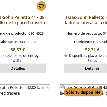
-Sohn Pelletto 417.08
Haas-Sohn Pelletto 
illo de la pared trasera
ladrillo lateral a la 
ro de producto:
01014525
Número de producto:
01
Fabricante:
Haas-Sohn
Fabricante:
Haas-So
Precio normal:
Precio nor
88,57 €
52,31 €
onible, plazo de entrega: 4-
Disponible, plazo de en
6 días
6 días
Detalles
Detalles
Sólo 10 disponible