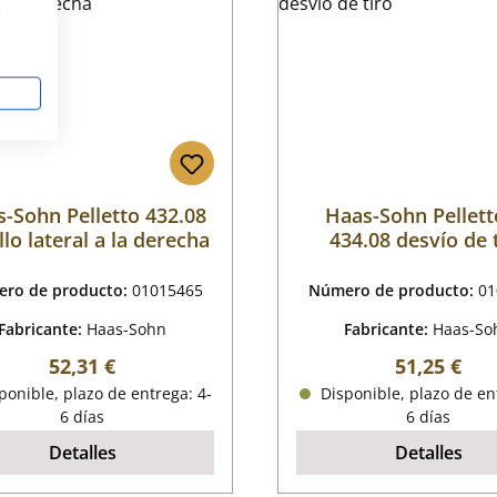
s
-Sohn Pelletto 432.08
Haas-Sohn Pelletto
llo lateral a la derecha
434.08 desvío de 
ro de producto:
01015465
Número de producto:
01
Fabricante:
Haas-Sohn
Fabricante:
Haas-So
Precio normal:
Precio nor
52,31 €
51,25 €
onible, plazo de entrega: 4-
Disponible, plazo de en
6 días
6 días
Detalles
Detalles