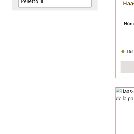
Pelletto III
Haas
Núme
Disp