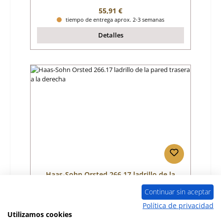
Precio normal:
55,91 €
tiempo de entrega aprox. 2-3 semanas
Detalles
Haas-Sohn Orsted 266.17 ladrillo de la
pared trasera a la derecha
Continuar sin aceptar
Número de producto:
01012361
Política de privacidad
Utilizamos cookies
Fabricante:
Haas-Sohn