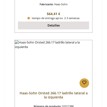
Fabricante:
Haas-Sohn
Precio normal:
564,41 €
tiempo de entrega aprox. 2-3 semanas
Detalles
Haas-Sohn Orsted 266.17 ladrillo lateral a
la izquierda
Número de producto:
01012388