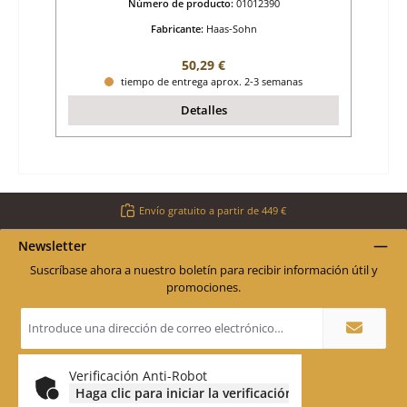
Número de producto:
01012390
Fabricante:
Haas-Sohn
Precio normal:
50,29 €
tiempo de entrega aprox. 2-3 semanas
Detalles
Envío gratuito a partir de 449 €
Newsletter
Suscríbase ahora a nuestro boletín para recibir información útil y
promociones.
Dirección
de
correo
electrónico
*
Verificación Anti-Robot
Haga clic para iniciar la verificación