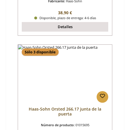
Fabricante:
Haas-Sohn
Precio normal:
38,90 €
Disponible, plazo de entrega: 4-6 días
Detalles
Sólo 3 disponible
Haas-Sohn Orsted 266.17 junta de la
puerta
Número de producto:
01015695