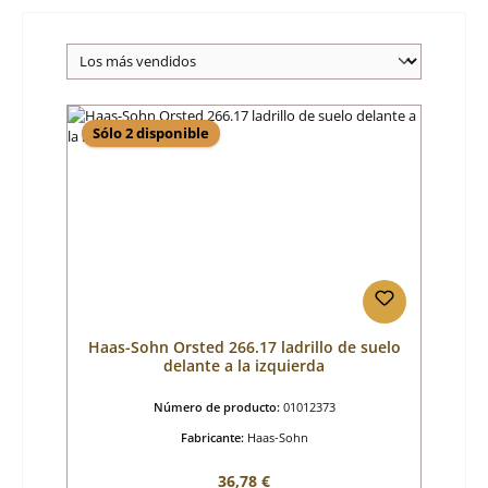
Sólo 2 disponible
Haas-Sohn Orsted 266.17 ladrillo de suelo
delante a la izquierda
Número de producto:
01012373
Fabricante:
Haas-Sohn
Precio normal:
36,78 €