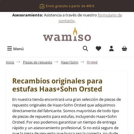
Saltar al contenido principal
Envío gratuito a partir de 449 €
Asesoramiento:
Asistencia a través de nuestro
formulario de
contacto
.
Tienes 0 artículos 
Menú
Inicio
Piezas de repuesto
Haas+Sohn
Orsted
Recambios originales para
estufas Haas+Sohn Orsted
En nuestra tienda encontrará una gran selección de piezas de
repuesto originales de Haas+Sohn Orsted que adquirimos
directamente del fabricante. Somos mayoristas de todo tipo
de piezas de repuesto para estufas, incluyendo Haas+Sohn
Orsted. Por eso podemos garantizar un tiempo de entrega
rápido y un asesoramiento profesional. Si no está seguro de
que la pieza de repuesto que busca sea la correcta, no dude