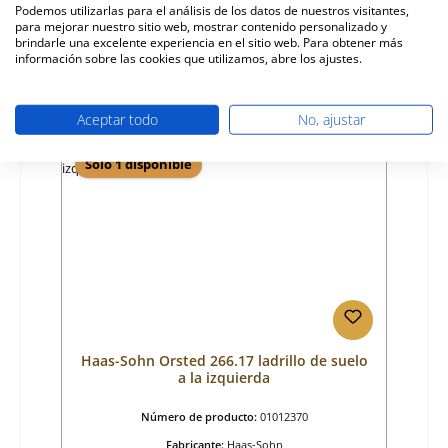
Podemos utilizarlas para el análisis de los datos de nuestros visitantes,
para mejorar nuestro sitio web, mostrar contenido personalizado y
Precio normal:
55,91 €
brindarle una excelente experiencia en el sitio web. Para obtener más
tiempo de entrega aprox. 2-3 semanas
información sobre las cookies que utilizamos, abre los ajustes.
Detalles
Aceptar todo
No, ajustar
Sólo 1 disponible
Haas-Sohn Orsted 266.17 ladrillo de suelo
a la izquierda
Número de producto:
01012370
Fabricante:
Haas-Sohn