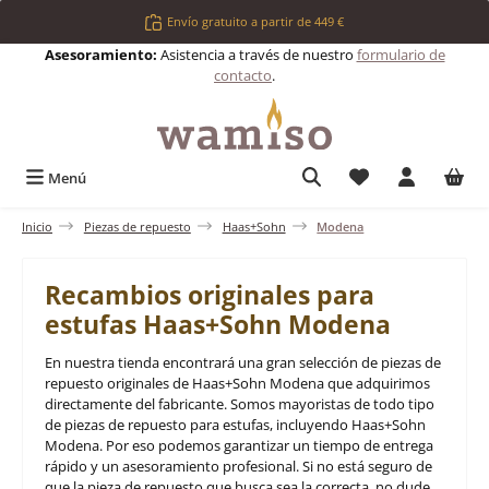
Saltar al contenido principal
Envío gratuito a partir de 449 €
Asesoramiento:
Asistencia a través de nuestro
formulario de
contacto
.
Tienes 0 artículos 
Menú
Inicio
Piezas de repuesto
Haas+Sohn
Modena
Recambios originales para
estufas Haas+Sohn Modena
En nuestra tienda encontrará una gran selección de piezas de
repuesto originales de Haas+Sohn Modena que adquirimos
directamente del fabricante. Somos mayoristas de todo tipo
de piezas de repuesto para estufas, incluyendo Haas+Sohn
Modena. Por eso podemos garantizar un tiempo de entrega
rápido y un asesoramiento profesional. Si no está seguro de
que la pieza de repuesto que busca sea la correcta, no dude