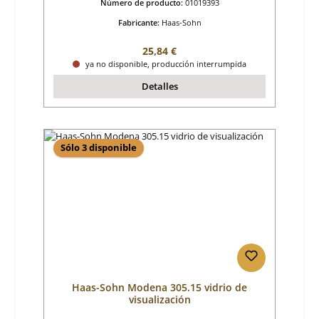
Número de producto:
01019393
Fabricante:
Haas-Sohn
Precio normal:
25,84 €
ya no disponible, producción interrumpida
Detalles
Sólo 3 disponible
Haas-Sohn Modena 305.15 vidrio de
visualización