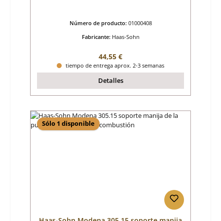
Número de producto:
01000408
Fabricante:
Haas-Sohn
Precio normal:
44,55 €
tiempo de entrega aprox. 2-3 semanas
Detalles
Sólo 1 disponible
Haas-Sohn Modena 305.15 soporte manija