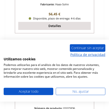
Fabricante:
Haas-Sohn
Precio normal:
56,45 €
Disponible, plazo de entrega: 4-6 días
Detalles
Continuar sin aceptar
Política de privacidad
Utilizamos cookies
Podemos utilizarlas para el análisis de los datos de nuestros visitantes,
para mejorar nuestro sitio web, mostrar contenido personalizado y
brindarle una excelente experiencia en el sitio web. Para obtener más
información sobre las cookies que utilizamos, abre los ajustes.
Aceptar todo
No, ajustar
Haas-Sohn Modena 305.15 junta de la
puerta
Número de producto:
01015936