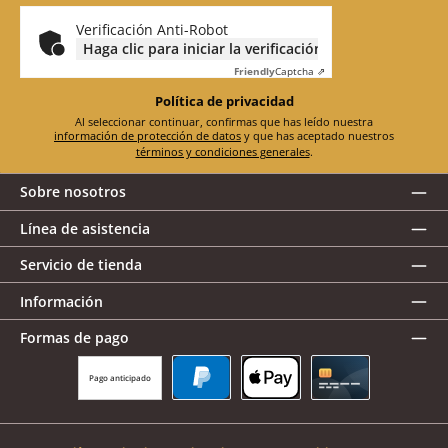
electrónico
*
Verificación Anti-Robot
Haga clic para iniciar la verificación
Friendly
Captcha ⇗
Política de privacidad
Al seleccionar continuar, confirmas que has leído nuestra
información de protección de datos
y que has aceptado nuestros
términos y condiciones generales
.
Sobre nosotros
Línea de asistencia
Servicio de tienda
Información
Formas de pago
Pago anticipado
PayPal
Apple Pay
Tarjeta de crédito