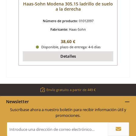
Haas-Sohn Modena 305.15 ladrillo de suelo
a la derecha
Número de producto:
01012097
Fabricante:
Haas-Sohn
Precio normal:
38,60 €
Disponible, plazo de entrega: 4-6 días
Detalles
Envío gratuito a partir de 449 €
Newsletter
Suscríbase ahora a nuestro boletín para recibir información útil y
promociones.
Dirección
de
correo