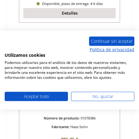
Disponible, plazo de entrega: 4-6 días
Detalles
Continuar sin aceptar
Política de privacidad
Utilizamos cookies
Podemos utilizarlas para el análisis de los datos de nuestros visitantes,
para mejorar nuestro sitio web, mostrar contenido personalizado y
brindarle una excelente experiencia en el sitio web. Para obtener más
información sobre las cookies que utilizamos, abre los ajustes.
Aceptar todo
No, ajustar
Haas-Sohn Kiruna 270.15 rejilla de ceniza
Número de producto:
01078386
Fabricante:
Haas-Sohn
Precio normal: