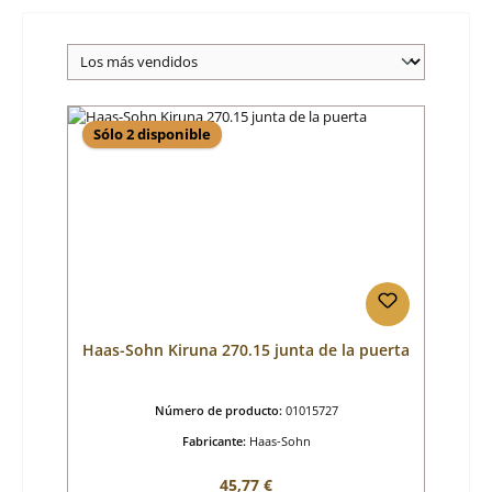
Sólo 2 disponible
Haas-Sohn Kiruna 270.15 junta de la puerta
Número de producto:
01015727
Fabricante:
Haas-Sohn
Precio normal:
45,77 €