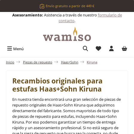
Saltar al contenido principal
Envío gratuito a partir de 449 €
Asesoramiento:
Asistencia a través de nuestro
formulario de
contacto
.
Tienes 0 artículos 
Menú
Inicio
Piezas de repuesto
Haas+Sohn
Kiruna
Recambios originales para
estufas Haas+Sohn Kiruna
En nuestra tienda encontrará una gran selección de piezas de
repuesto originales de Haas+Sohn Kiruna que adquirimos
directamente del fabricante. Somos mayoristas de todo tipo
de piezas de repuesto para estufas, incluyendo Haas+Sohn
Kiruna. Por eso podemos garantizar un tiempo de entrega
rápido y un asesoramiento profesional. Si no está seguro de
que la pieza de repuesto que busca sea la correcta, no dude