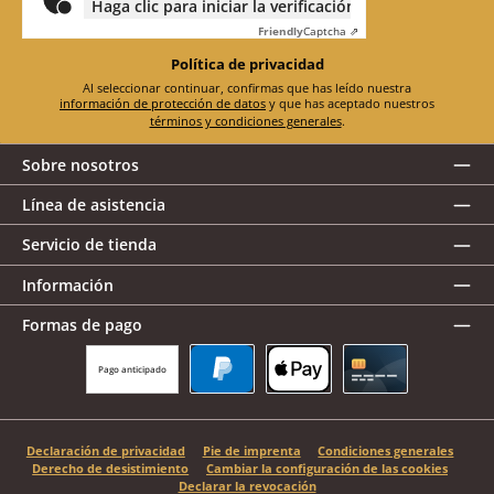
Haga clic para iniciar la verificación
Friendly
Captcha ⇗
Política de privacidad
Al seleccionar continuar, confirmas que has leído nuestra
información de protección de datos
y que has aceptado nuestros
términos y condiciones generales
.
Sobre nosotros
Línea de asistencia
Servicio de tienda
Información
Formas de pago
Pago anticipado
PayPal
Apple Pay
Tarjeta de crédito
Declaración de privacidad
Pie de imprenta
Condiciones generales
Derecho de desistimiento
Cambiar la configuración de las cookies
Declarar la revocación