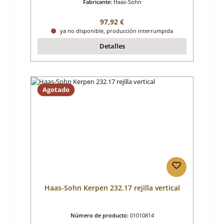
Fabricante:
Haas-Sohn
Precio normal:
97,92 €
ya no disponible, producción interrumpida
Detalles
Agotado
Haas-Sohn Kerpen 232.17 rejilla vertical
Número de producto:
01010814