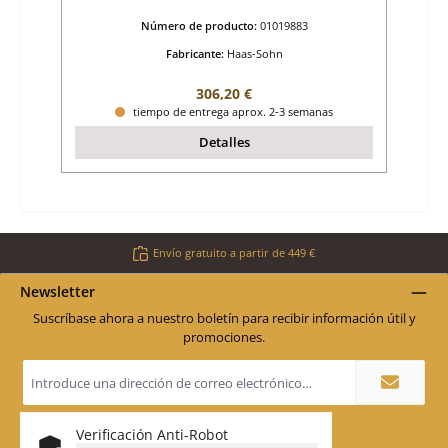
Número de producto:
01019883
Fabricante:
Haas-Sohn
Precio normal:
306,20 €
tiempo de entrega aprox. 2-3 semanas
Detalles
Envío gratuito a partir de 449 €
Newsletter
Suscríbase ahora a nuestro boletín para recibir información útil y
promociones.
Dirección
de
correo
electrónico
*
Verificación Anti-Robot