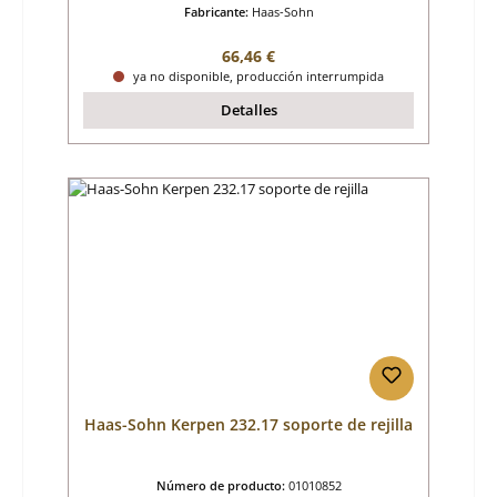
Fabricante:
Haas-Sohn
Precio normal:
66,46 €
ya no disponible, producción interrumpida
Detalles
Haas-Sohn Kerpen 232.17 soporte de rejilla
Número de producto:
01010852