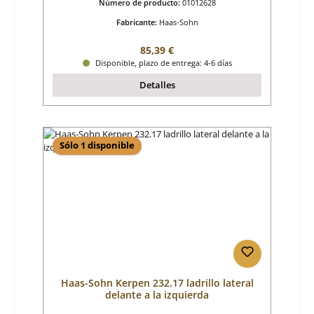
Número de producto:
01012628
Fabricante:
Haas-Sohn
Precio normal:
85,39 €
Disponible, plazo de entrega: 4-6 días
Detalles
Sólo 1 disponible
Haas-Sohn Kerpen 232.17 ladrillo lateral
delante a la izquierda