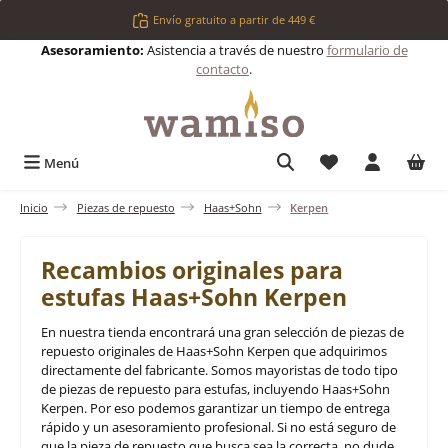
Saltar al contenido principal
Envío gratuito a partir de 449 €
Asesoramiento:
Asistencia a través de nuestro
formulario de
contacto
.
Tienes 0 artículos 
Menú
Inicio
Piezas de repuesto
Haas+Sohn
Kerpen
Recambios originales para
estufas Haas+Sohn Kerpen
En nuestra tienda encontrará una gran selección de piezas de
repuesto originales de Haas+Sohn Kerpen que adquirimos
directamente del fabricante. Somos mayoristas de todo tipo
de piezas de repuesto para estufas, incluyendo Haas+Sohn
Kerpen. Por eso podemos garantizar un tiempo de entrega
rápido y un asesoramiento profesional. Si no está seguro de
que la pieza de repuesto que busca sea la correcta, no dude