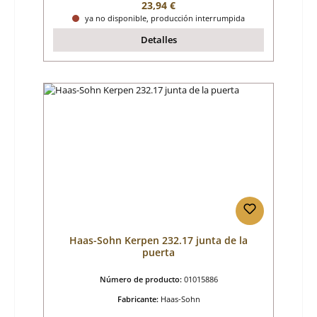
Precio normal:
23,94 €
ya no disponible, producción interrumpida
Detalles
Haas-Sohn Kerpen 232.17 junta de la
puerta
Número de producto:
01015886
Fabricante:
Haas-Sohn