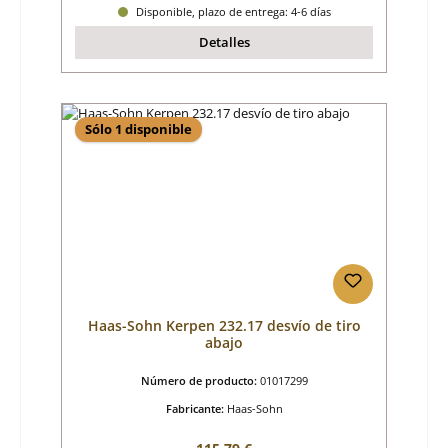
Disponible, plazo de entrega: 4-6 días
Detalles
Sólo 1 disponible
Haas-Sohn Kerpen 232.17 desvío de tiro
abajo
Número de producto:
01017299
Fabricante:
Haas-Sohn
Precio normal: