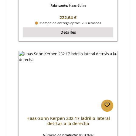
Fabricante:
Haas-Sohn
Precio normal:
222,64 €
tiempo de entrega aprox. 2-3 semanas
Detalles
Haas-Sohn Kerpen 232.17 ladrillo lateral
detrtás a la derecha
Número de producto:
01012607