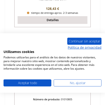
Precio normal:
128,43 €
tiempo de entrega aprox. 2-3 semanas
Detalles
Agotado
Continuar sin aceptar
Política de privacidad
Utilizamos cookies
Podemos utilizarlas para el análisis de los datos de nuestros visitantes,
para mejorar nuestro sitio web, mostrar contenido personalizado y
brindarle una excelente experiencia en el sitio web. Para obtener más
información sobre las cookies que utilizamos, abre los ajustes.
Aceptar todo
No, ajustar
Haas-Sohn Kerpen 232.17 rejilla de ceniza
Número de producto:
01010805