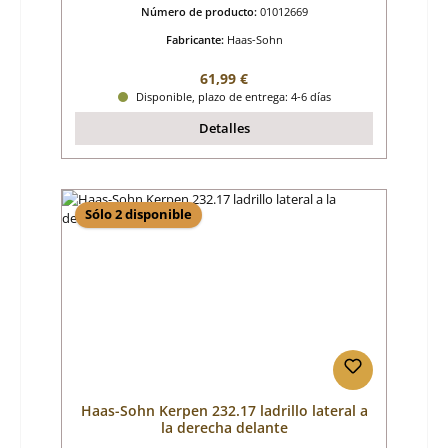
Número de producto:
01012669
Fabricante:
Haas-Sohn
Precio normal:
61,99 €
Disponible, plazo de entrega: 4-6 días
Detalles
Sólo 2 disponible
Haas-Sohn Kerpen 232.17 ladrillo lateral a
la derecha delante