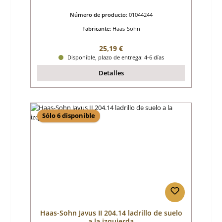
Número de producto:
01044244
Fabricante:
Haas-Sohn
Precio normal:
25,19 €
Disponible, plazo de entrega: 4-6 días
Detalles
Sólo 6 disponible
Haas-Sohn Javus II 204.14 ladrillo de suelo
a la izquierda