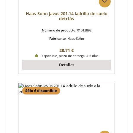
Haas-Sohn Javus 201.14 ladrillo de suelo
detrtás
Número de producto:
01012892
Fabricante:
Haas-Sohn
Precio normal:
28,71 €
Disponible, plazo de entrega: 4-6 días
Detalles
Sólo 6 disponible