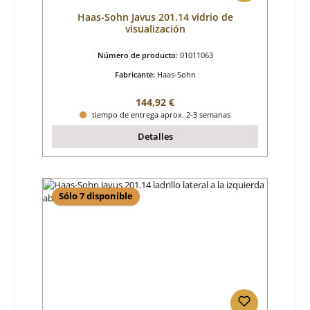
Haas-Sohn Javus 201.14 vidrio de
visualización
Número de producto:
01011063
Fabricante:
Haas-Sohn
Precio normal:
144,92 €
tiempo de entrega aprox. 2-3 semanas
Detalles
Sólo 7 disponible