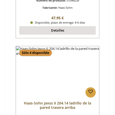
Número de producto:
01044239
Fabricante:
Haas-Sohn
Precio normal:
47,95 €
Disponible, plazo de entrega: 4-6 días
Detalles
Sólo 4 disponible
Haas-Sohn Javus II 204.14 ladrillo de la
pared trasera arriba