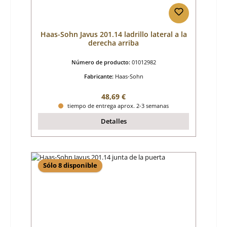
Haas-Sohn Javus 201.14 ladrillo lateral a la
derecha arriba
Número de producto:
01012982
Fabricante:
Haas-Sohn
Precio normal:
48,69 €
tiempo de entrega aprox. 2-3 semanas
Detalles
Sólo 8 disponible