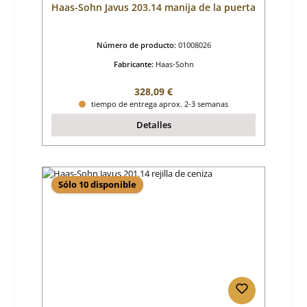
Haas-Sohn Javus 203.14 manija de la puerta
Número de producto:
01008026
Fabricante:
Haas-Sohn
Precio normal:
328,09 €
tiempo de entrega aprox. 2-3 semanas
Detalles
Sólo 10 disponible