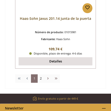
Haas-Sohn Javus 201.14 junta de la puerta
Número de producto:
01015981
Fabricante:
Haas-Sohn
Precio normal:
109,74 €
Disponible, plazo de entrega: 4-6 días
Detalles
Página
Página
1
2
Envío gratuito a partir de 449 €
Newsletter