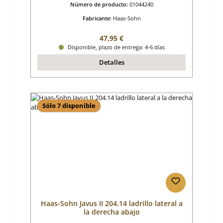
Número de producto:
01044240
Fabricante:
Haas-Sohn
Precio normal:
47,95 €
Disponible, plazo de entrega: 4-6 días
Detalles
Sólo 7 disponible
Haas-Sohn Javus II 204.14 ladrillo lateral a
la derecha abajo