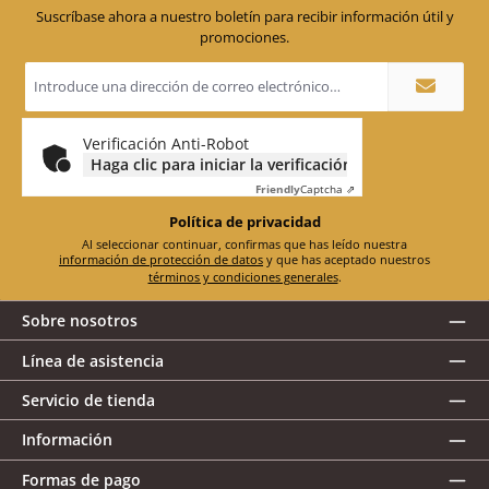
Suscríbase ahora a nuestro boletín para recibir información útil y
promociones.
Dirección
de
correo
electrónico
*
Verificación Anti-Robot
Haga clic para iniciar la verificación
Friendly
Captcha ⇗
Política de privacidad
Al seleccionar continuar, confirmas que has leído nuestra
información de protección de datos
y que has aceptado nuestros
términos y condiciones generales
.
Sobre nosotros
Línea de asistencia
Servicio de tienda
Información
Formas de pago