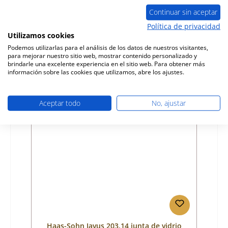
cámara de combustión
Continuar sin aceptar
Número de producto:
01044246
Política de privacidad
Utilizamos cookies
Fabricante:
Haas-Sohn
Podemos utilizarlas para el análisis de los datos de nuestros visitantes,
para mejorar nuestro sitio web, mostrar contenido personalizado y
Precio normal:
443,55 €
brindarle una excelente experiencia en el sitio web. Para obtener más
tiempo de entrega aprox. 2-3 semanas
información sobre las cookies que utilizamos, abre los ajustes.
Detalles
Aceptar todo
No, ajustar
Haas-Sohn Javus 203.14 junta de vidrio