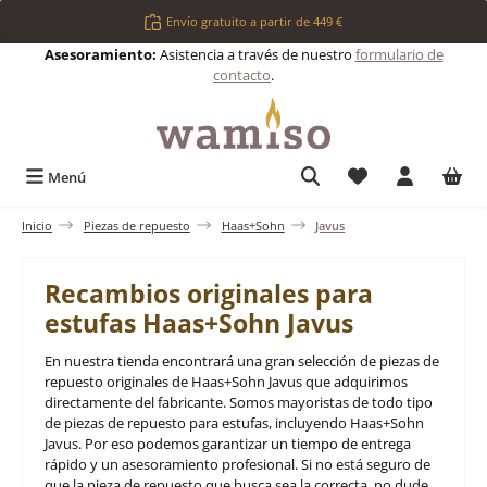
Saltar al contenido principal
Envío gratuito a partir de 449 €
Asesoramiento:
Asistencia a través de nuestro
formulario de
contacto
.
Tienes 0 artículos 
Menú
Inicio
Piezas de repuesto
Haas+Sohn
Javus
Recambios originales para
estufas Haas+Sohn Javus
En nuestra tienda encontrará una gran selección de piezas de
repuesto originales de Haas+Sohn Javus que adquirimos
directamente del fabricante. Somos mayoristas de todo tipo
de piezas de repuesto para estufas, incluyendo Haas+Sohn
Javus. Por eso podemos garantizar un tiempo de entrega
rápido y un asesoramiento profesional. Si no está seguro de
que la pieza de repuesto que busca sea la correcta, no dude