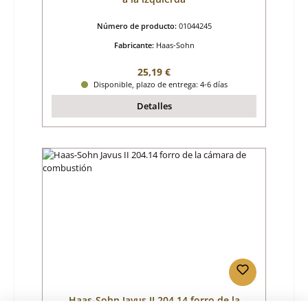
Número de producto:
01044245
Fabricante:
Haas-Sohn
Precio normal:
25,19 €
Disponible, plazo de entrega: 4-6 días
Detalles
Haas-Sohn Javus II 204.14 forro de la