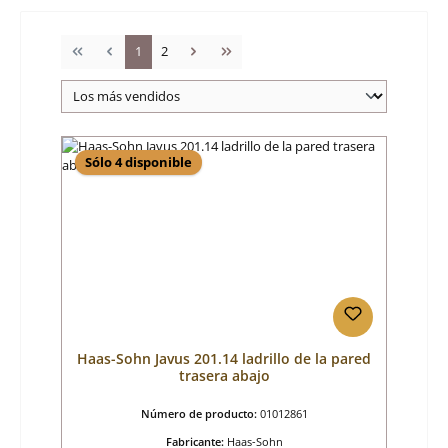
Página
Página
1
2
Sólo 4 disponible
Haas-Sohn Javus 201.14 ladrillo de la pared
trasera abajo
Número de producto:
01012861
Fabricante:
Haas-Sohn