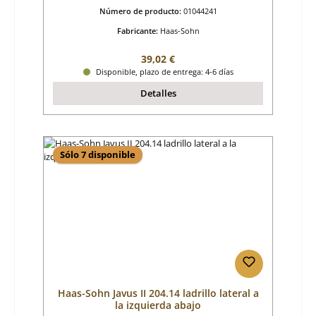
Número de producto:
01044241
Fabricante:
Haas-Sohn
Precio normal:
39,02 €
Disponible, plazo de entrega: 4-6 días
Detalles
Sólo 7 disponible
Haas-Sohn Javus II 204.14 ladrillo lateral a
la izquierda abajo