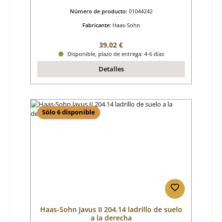
Número de producto:
01044242
Fabricante:
Haas-Sohn
Precio normal:
39,02 €
Disponible, plazo de entrega: 4-6 días
Detalles
Sólo 6 disponible
Haas-Sohn Javus II 204.14 ladrillo de suelo
a la derecha