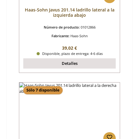
Haas-Sohn Javus 201.14 ladrillo lateral a la
izquierda abajo
Número de producto:
01012866
Fabricante:
Haas-Sohn
Precio normal:
39,02 €
Disponible, plazo de entrega: 4-6 días
Detalles
Sólo 7 disponible