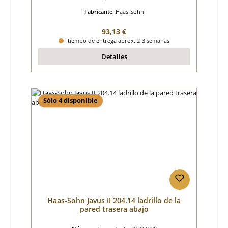
Fabricante:
Haas-Sohn
Precio normal:
93,13 €
tiempo de entrega aprox. 2-3 semanas
Detalles
Sólo 4 disponible
Haas-Sohn Javus II 204.14 ladrillo de la
pared trasera abajo