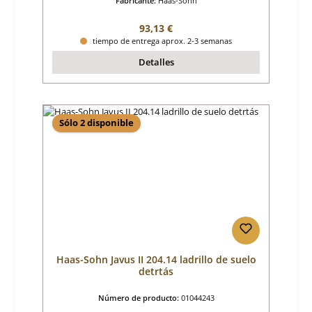
Fabricante:
Haas-Sohn
Precio normal:
93,13 €
tiempo de entrega aprox. 2-3 semanas
Detalles
Sólo 2 disponible
Haas-Sohn Javus II 204.14 ladrillo de suelo
detrtás
Número de producto:
01044243