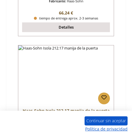
Fabricante:
Haas-Sohn
Precio normal:
66,24 €
tiempo de entrega aprox. 2-3 semanas
Detalles
Haas-Sohn Isola 212.17 manija de la puerta
Continuar sin aceptar
Número de producto:
01002631
Política de privacidad