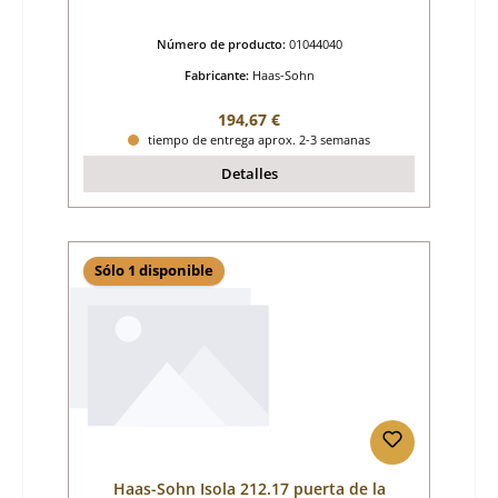
Número de producto:
01044040
Fabricante:
Haas-Sohn
Precio normal:
194,67 €
tiempo de entrega aprox. 2-3 semanas
Detalles
Sólo 1 disponible
Haas-Sohn Isola 212.17 puerta de la