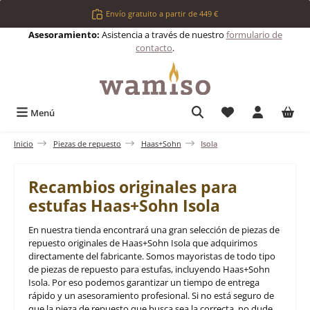
Saltar al contenido principal
Envío gratuito a partir de 449 €
Asesoramiento:
Asistencia a través de nuestro
formulario de
contacto
.
Tienes 0 artículos 
Menú
Inicio
Piezas de repuesto
Haas+Sohn
Isola
Recambios originales para
estufas Haas+Sohn Isola
En nuestra tienda encontrará una gran selección de piezas de
repuesto originales de Haas+Sohn Isola que adquirimos
directamente del fabricante. Somos mayoristas de todo tipo
de piezas de repuesto para estufas, incluyendo Haas+Sohn
Isola. Por eso podemos garantizar un tiempo de entrega
rápido y un asesoramiento profesional. Si no está seguro de
que la pieza de repuesto que busca sea la correcta, no dude