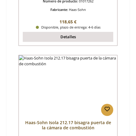
Número de producto:
01017262
Fabricante:
Haas-Sohn
Precio normal:
118,65 €
Disponible, plazo de entrega: 4-6 días
Detalles
Haas-Sohn Isola 212.17 bisagra puerta de
la cámara de combustión