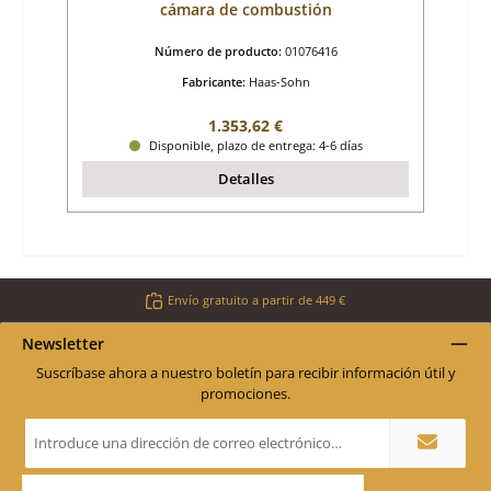
cámara de combustión
Número de producto:
01076416
Fabricante:
Haas-Sohn
Precio normal:
1.353,62 €
Disponible, plazo de entrega: 4-6 días
Detalles
Envío gratuito a partir de 449 €
Newsletter
Suscríbase ahora a nuestro boletín para recibir información útil y
promociones.
Dirección
de
correo
electrónico