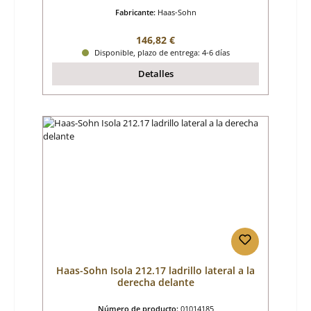
Fabricante:
Haas-Sohn
Precio normal:
146,82 €
Disponible, plazo de entrega: 4-6 días
Detalles
Haas-Sohn Isola 212.17 ladrillo lateral a la
derecha delante
Número de producto:
01014185