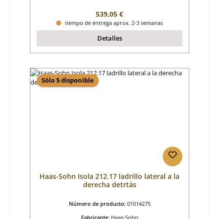
Precio normal:
539,05 €
tiempo de entrega aprox. 2-3 semanas
Detalles
Sólo 5 disponible
Haas-Sohn Isola 212.17 ladrillo lateral a la
derecha detrtás
Número de producto:
01014275
Fabricante:
Haas-Sohn