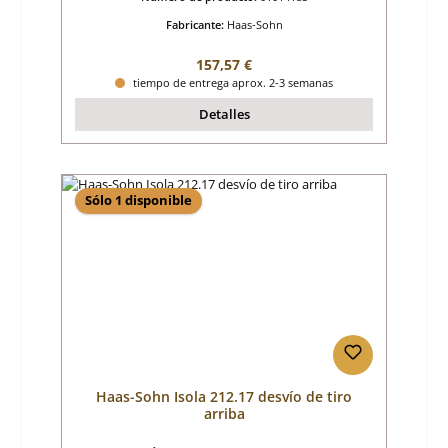
Fabricante:
Haas-Sohn
Precio normal:
157,57 €
tiempo de entrega aprox. 2-3 semanas
Detalles
Sólo 1 disponible
Haas-Sohn Isola 212.17 desvío de tiro
arriba