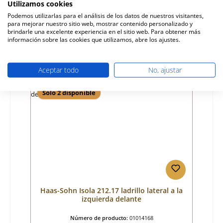
Utilizamos cookies
Fabricante:
Haas-Sohn
Podemos utilizarlas para el análisis de los datos de nuestros visitantes,
para mejorar nuestro sitio web, mostrar contenido personalizado y
Precio normal:
148,00 €
brindarle una excelente experiencia en el sitio web. Para obtener más
tiempo de entrega aprox. 2-3 semanas
información sobre las cookies que utilizamos, abre los ajustes.
Detalles
Aceptar todo
No, ajustar
Sólo 2 disponible
Haas-Sohn Isola 212.17 ladrillo lateral a la
izquierda delante
Número de producto:
01014168