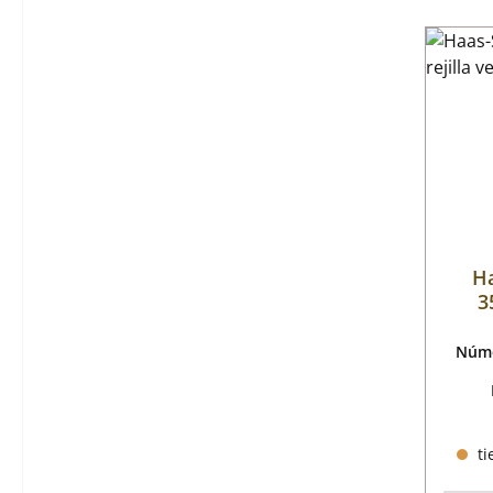
Ha
3
Núme
ti