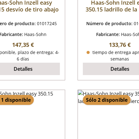
as-Sohn Inzell easy
Haas-Sohn Inzell 
15 desvío de tiro abajo
350.15 ladrillo de la
trasera arriba
ro de producto:
01017245
Número de producto:
01
Fabricante:
Haas-Sohn
Fabricante:
Haas-So
Precio normal:
Precio norm
147,35 €
133,76 €
onible, plazo de entrega: 4-
tiempo de entrega apr
6 días
semanas
Detalles
Detalles
 1 disponible
Sólo 2 disponible