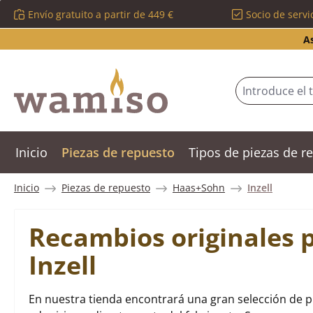
Envío gratuito a partir de 449 €
Socio de servi
tar al contenido principal
Saltar a la búsqueda
Saltar a la navegación principal
A
Inicio
Piezas de repuesto
Tipos de piezas de 
Inicio
Piezas de repuesto
Haas+Sohn
Inzell
Recambios originales 
Inzell
En nuestra tienda encontrará una gran selección de p