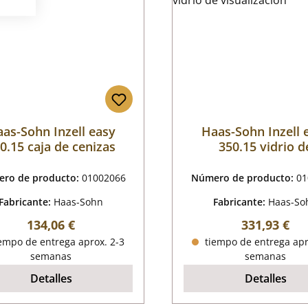
as-Sohn Inzell easy
Haas-Sohn Inzell 
0.15 caja de cenizas
350.15 vidrio d
visualización
ro de producto:
01002066
Número de producto:
01
Fabricante:
Haas-Sohn
Fabricante:
Haas-So
Precio normal:
Precio norm
134,06 €
331,93 €
empo de entrega aprox. 2-3
tiempo de entrega apr
semanas
semanas
Detalles
Detalles