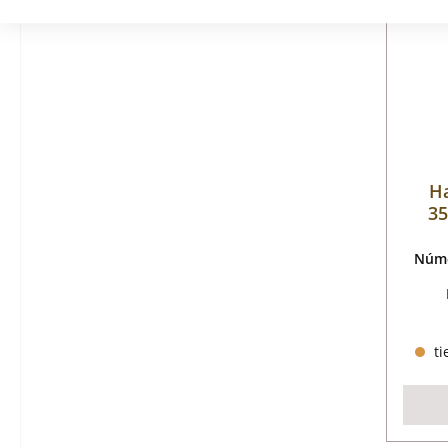
Ha
35
Núme
ti