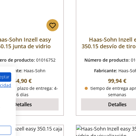
as-Sohn Inzell easy
Haas-Sohn Inzell 
0.15 junta de vidrio
350.15 desvío de tiro
ro de producto:
01016752
Número de producto:
01
Fabricante:
Haas-Sohn
Fabricante:
Haas-So
eptar
Precio normal:
Precio nor
54,90 €
99,94 €
acidad
onible, plazo de entrega: 4-
tiempo de entrega apr
6 días
semanas
Detalles
Detalles
s