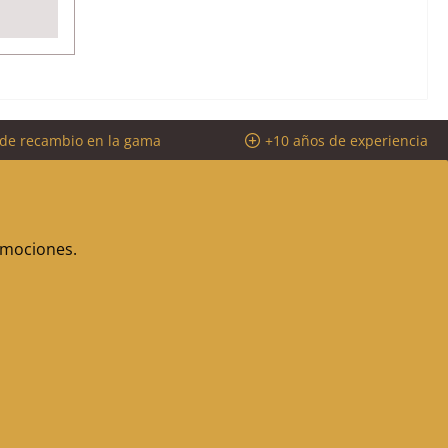
 de recambio en la gama
+10 años de experiencia
romociones.