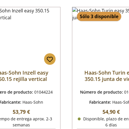
Sólo 3 disponible
as-Sohn Inzell easy
Haas-Sohn Turin 
50.15 rejilla vertical
350.15 junta de vi
ro de producto:
01044224
Número de producto:
01
Fabricante:
Haas-Sohn
Fabricante:
Haas-So
Precio normal:
Precio nor
53,79 €
54,90 €
empo de entrega aprox. 2-3
Disponible, plazo de en
semanas
6 días