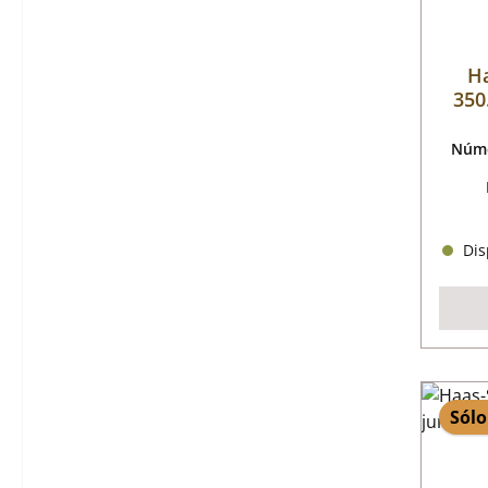
Ha
350
Núme
Disp
Sólo