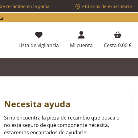
 de recambio en la gama
+10 años de experiencia
to
.
Tienes 0 artículos en tu lista de d
Lista de vigilancia
Mi cuenta
Cesta
0,00 €
Necesita ayuda
Si no encuentra la pieza de recambio que busca o
no está seguro de qué componente necesita,
estaremos encantados de ayudarle: