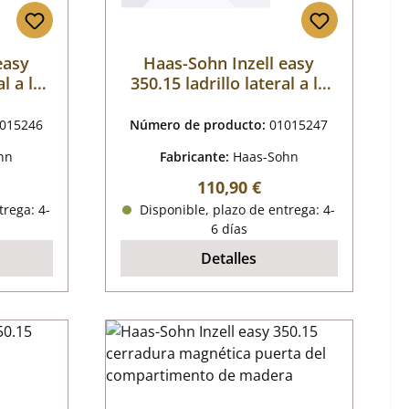
easy
Haas-Sohn Inzell easy
l a la
350.15 ladrillo lateral a la
derecha
015246
Número de producto:
01015247
hn
Fabricante:
Haas-Sohn
al:
Precio normal:
110,90 €
trega: 4-
Disponible, plazo de entrega: 4-
6 días
Detalles