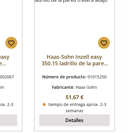
easy
Haas-Sohn Inzell easy
e
350.15 ladrillo de la pared
trasera abajo
002067
Número de producto:
01015250
hn
Fabricante:
Haas-Sohn
al:
Precio normal:
51,67 €
ox. 2-3
tiempo de entrega aprox. 2-3
semanas
Detalles