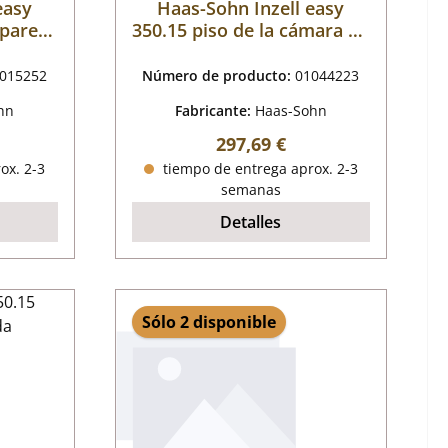
easy
Haas-Sohn Inzell easy
 pared
350.15 piso de la cámara de
fuego
015252
Número de producto:
01044223
hn
Fabricante:
Haas-Sohn
al:
Precio normal:
297,69 €
ox. 2-3
tiempo de entrega aprox. 2-3
semanas
Detalles
Sólo 2 disponible