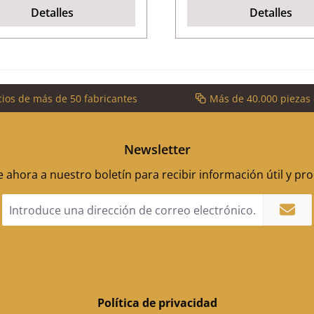
Detalles
Detalles
cios de más de 50 fabricantes
Más de 40.000 piezas
Newsletter
 ahora a nuestro boletín para recibir información útil y p
Dirección
de
correo
electrónico
*
Política de privacidad