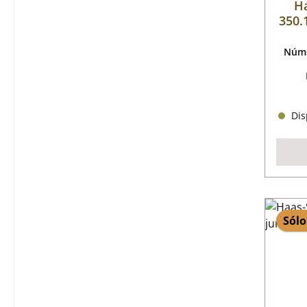
Ha
350.
Núme
Disp
Sólo