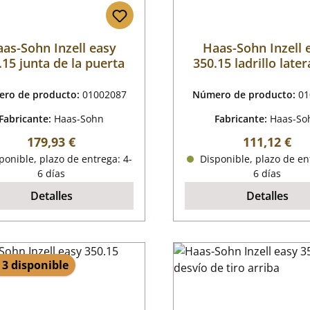
as-Sohn Inzell easy
Haas-Sohn Inzell 
.15 junta de la puerta
350.15 ladrillo latera
izquierda
ro de producto:
01002087
Número de producto:
01
Fabricante:
Haas-Sohn
Fabricante:
Haas-So
Precio normal:
Precio norm
179,93 €
111,12 €
onible, plazo de entrega: 4-
Disponible, plazo de en
6 días
6 días
Detalles
Detalles
 3 disponible