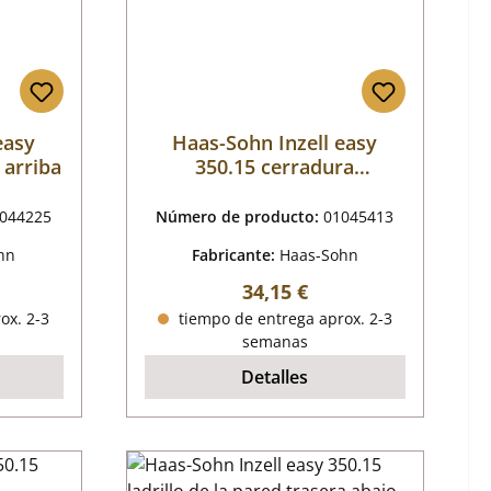
easy
Haas-Sohn Inzell easy
 arriba
350.15 cerradura
magnética puerta del
compartimento de madera
044225
Número de producto:
01045413
hn
Fabricante:
Haas-Sohn
mal:
Precio normal:
34,15 €
ox. 2-3
tiempo de entrega aprox. 2-3
semanas
Detalles