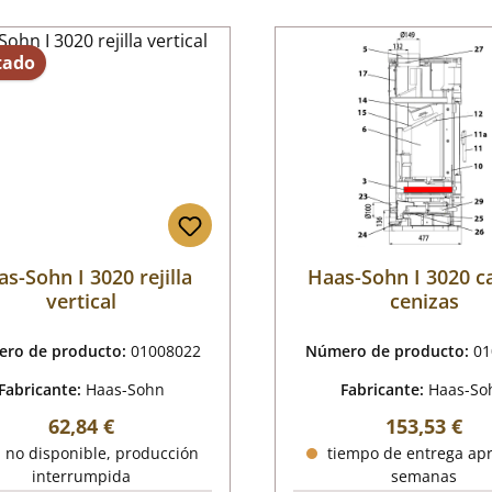
tado
s-Sohn I 3020 rejilla
Haas-Sohn I 3020 c
vertical
cenizas
ro de producto:
01008022
Número de producto:
01
Fabricante:
Haas-Sohn
Fabricante:
Haas-So
Precio normal:
Precio norm
62,84 €
153,53 €
 no disponible, producción
tiempo de entrega apr
interrumpida
semanas