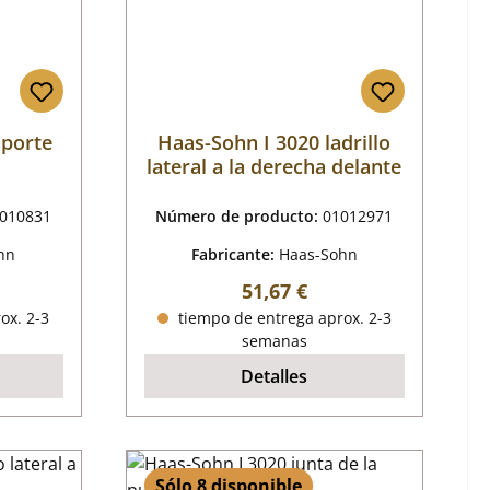
oporte
Haas-Sohn I 3020 ladrillo
lateral a la derecha delante
010831
Número de producto:
01012971
hn
Fabricante:
Haas-Sohn
al:
Precio normal:
51,67 €
ox. 2-3
tiempo de entrega aprox. 2-3
semanas
Detalles
Sólo 8 disponible