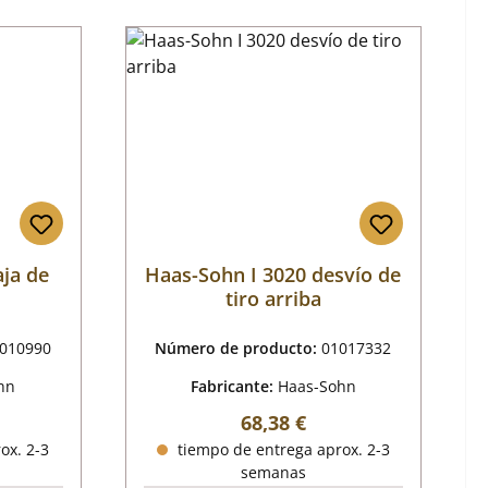
aja de
Haas-Sohn I 3020 desvío de
tiro arriba
010990
Número de producto:
01017332
hn
Fabricante:
Haas-Sohn
al:
Precio normal:
68,38 €
ox. 2-3
tiempo de entrega aprox. 2-3
semanas