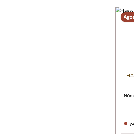
Ago
Haa
Núme
ya