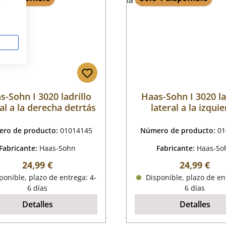
s
s-Sohn I 3020 ladrillo
Haas-Sohn I 3020 la
al a la derecha detrtás
lateral a la izqui
detrtás
ro de producto:
01014145
Número de producto:
01
Fabricante:
Haas-Sohn
Fabricante:
Haas-So
Precio normal:
Precio nor
24,99 €
24,99 €
onible, plazo de entrega: 4-
Disponible, plazo de en
6 días
6 días
Detalles
Detalles