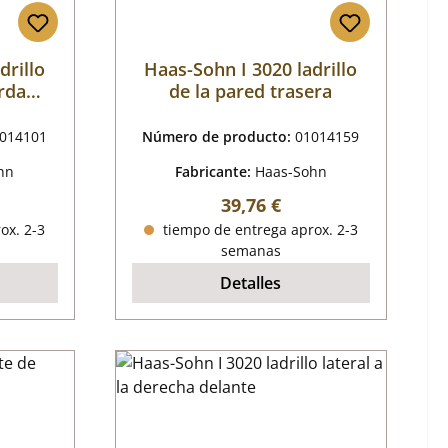
drillo
Haas-Sohn I 3020 ladrillo
erda
de la pared trasera
014101
Número de producto:
01014159
hn
Fabricante:
Haas-Sohn
mal:
Precio normal:
39,76 €
ox. 2-3
tiempo de entrega aprox. 2-3
semanas
Detalles