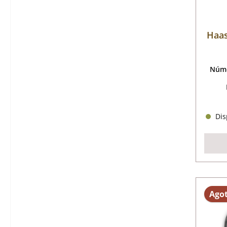
Haas
Núme
Disp
Ago