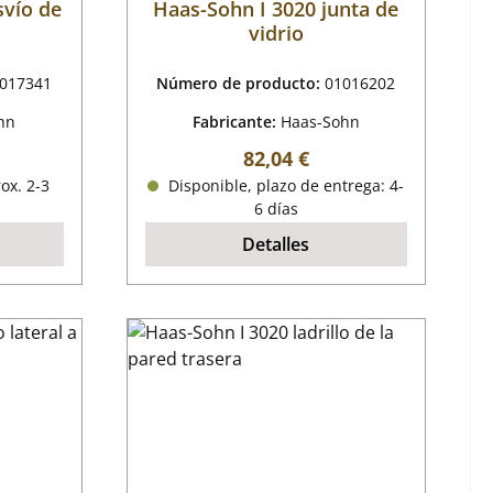
svío de
Haas-Sohn I 3020 junta de
vidrio
017341
Número de producto:
01016202
hn
Fabricante:
Haas-Sohn
al:
Precio normal:
82,04 €
ox. 2-3
Disponible, plazo de entrega: 4-
6 días
Detalles