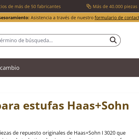
cios de más de 50 fabricantes
Más de 40.000 piezas
sesoramiento:
Asistencia a través de nuestro
formulario de contac
recambio
para estufas Haas+Sohn
iezas de repuesto originales de Haas+Sohn I 3020 que