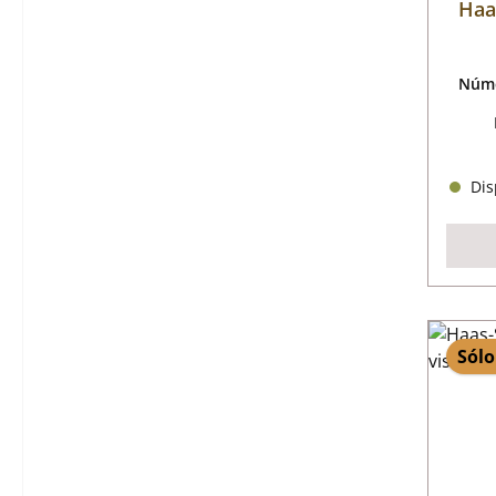
Haa
Núme
Disp
Sólo