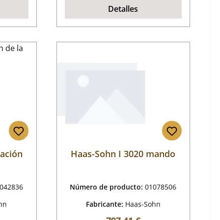
Detalles
jación
Haas-Sohn I 3020 mando
042836
Número de producto:
01078506
hn
Fabricante:
Haas-Sohn