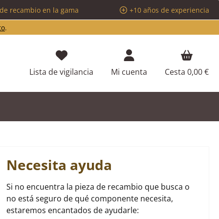
 de recambio en la gama
+10 años de experiencia
to
.
Tienes 0 artículos en tu lista de d
Lista de vigilancia
Mi cuenta
Cesta
0,00 €
Necesita ayuda
Si no encuentra la pieza de recambio que busca o
no está seguro de qué componente necesita,
estaremos encantados de ayudarle: