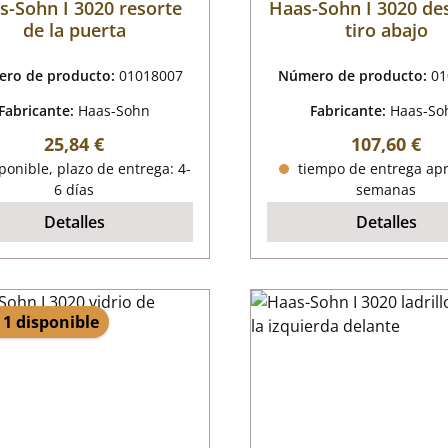
s-Sohn I 3020 resorte
Haas-Sohn I 3020 de
de la puerta
tiro abajo
ro de producto:
01018007
Número de producto:
01
Fabricante:
Haas-Sohn
Fabricante:
Haas-So
Precio normal:
Precio norm
25,84 €
107,60 €
onible, plazo de entrega: 4-
tiempo de entrega apr
6 días
semanas
Detalles
Detalles
 1 disponible