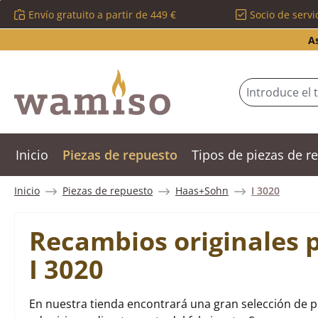
Envío gratuito a partir de 449 €
Socio de servi
tar al contenido principal
Saltar a la búsqueda
Saltar a la navegación principal
A
Inicio
Piezas de repuesto
Tipos de piezas de 
Inicio
Piezas de repuesto
Haas+Sohn
I 3020
Recambios originales 
I 3020
En nuestra tienda encontrará una gran selección de p