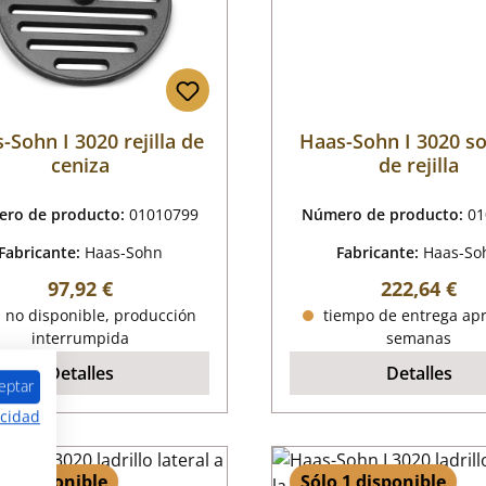
-Sohn I 3020 rejilla de
Haas-Sohn I 3020 s
ceniza
de rejilla
ro de producto:
01010799
Número de producto:
01
Fabricante:
Haas-Sohn
Fabricante:
Haas-So
Precio normal:
Precio norm
97,92 €
222,64 €
 no disponible, producción
tiempo de entrega apr
interrumpida
semanas
Detalles
Detalles
eptar
acidad
 1 disponible
Sólo 1 disponible