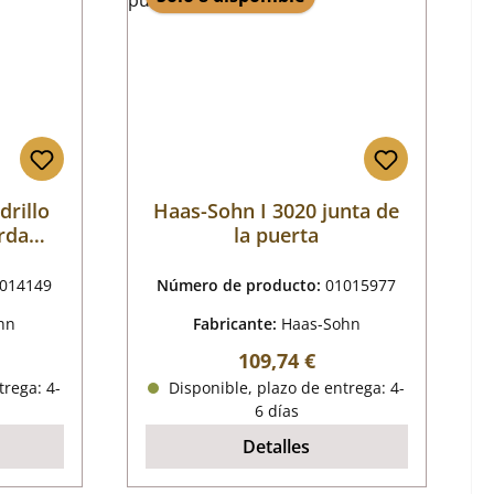
drillo
Haas-Sohn I 3020 junta de
erda
la puerta
014149
Número de producto:
01015977
hn
Fabricante:
Haas-Sohn
mal:
Precio normal:
109,74 €
trega: 4-
Disponible, plazo de entrega: 4-
6 días
Detalles