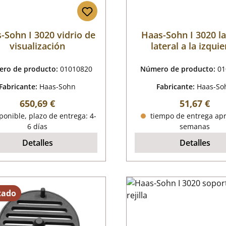
-Sohn I 3020 vidrio de
Haas-Sohn I 3020 la
visualización
lateral a la izqui
delante
ro de producto:
01010820
Número de producto:
01
Fabricante:
Haas-Sohn
Fabricante:
Haas-So
Precio normal:
Precio nor
650,69 €
51,67 €
onible, plazo de entrega: 4-
tiempo de entrega apr
6 días
semanas
Detalles
Detalles
tado