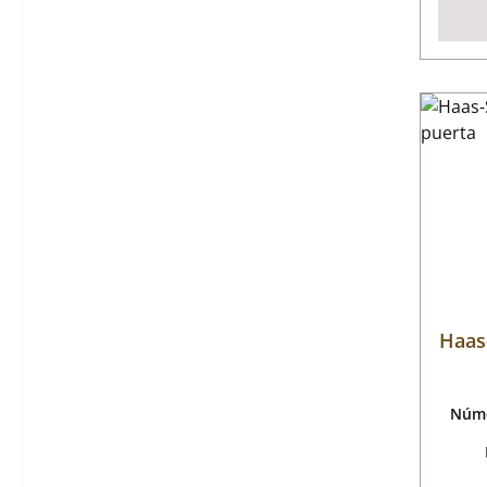
Haas
Núme