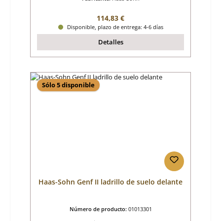
Precio normal:
114,83 €
Disponible, plazo de entrega: 4-6 días
Detalles
Sólo 5 disponible
Haas-Sohn Genf II ladrillo de suelo delante
Número de producto:
01013301