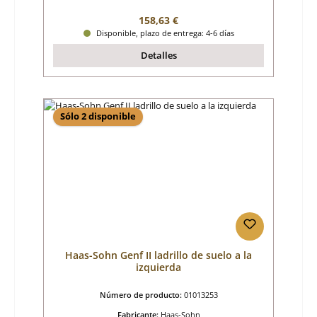
Precio normal:
158,63 €
Disponible, plazo de entrega: 4-6 días
Detalles
Sólo 2 disponible
Haas-Sohn Genf II ladrillo de suelo a la
izquierda
Número de producto:
01013253
Fabricante:
Haas-Sohn