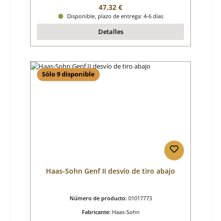
Precio normal:
47,32 €
Disponible, plazo de entrega: 4-6 días
Detalles
Sólo 9 disponible
Haas-Sohn Genf II desvío de tiro abajo
Número de producto:
01017773
Fabricante:
Haas-Sohn