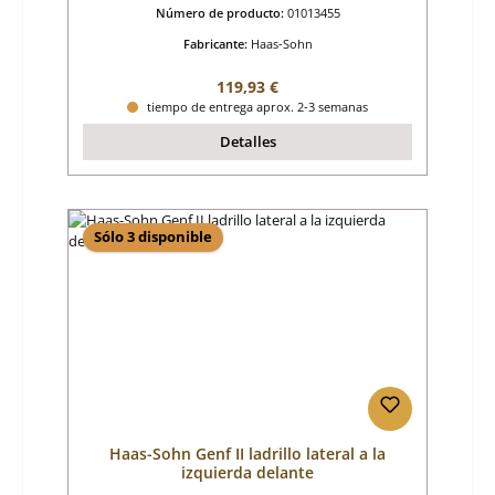
Número de producto:
01013455
Fabricante:
Haas-Sohn
Precio normal:
119,93 €
tiempo de entrega aprox. 2-3 semanas
Detalles
Sólo 3 disponible
Haas-Sohn Genf II ladrillo lateral a la
izquierda delante