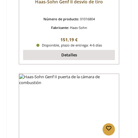
Haas-Sohn Genf II desvío de tiro
Número de producto:
01016804
Fabricante:
Haas-Sohn
Precio normal:
151,19 €
Disponible, plazo de entrega: 4-6 días
Detalles