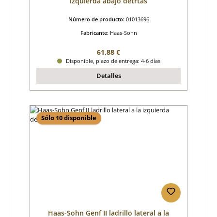
izquierda abajo detrtás
Número de producto:
01013696
Fabricante:
Haas-Sohn
Precio normal:
61,88 €
Disponible, plazo de entrega: 4-6 días
Detalles
Sólo 10 disponible
Haas-Sohn Genf II ladrillo lateral a la