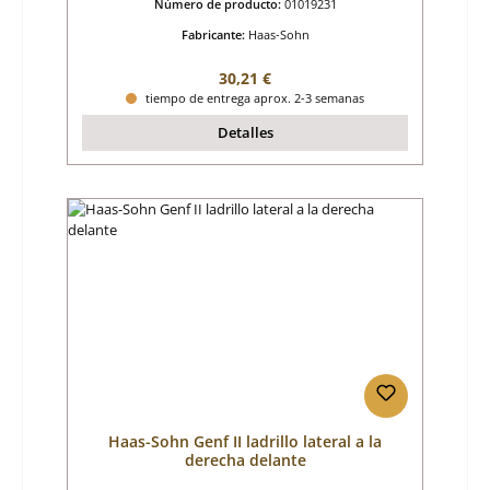
Número de producto:
01019231
Fabricante:
Haas-Sohn
Precio normal:
30,21 €
tiempo de entrega aprox. 2-3 semanas
Detalles
Haas-Sohn Genf II ladrillo lateral a la
derecha delante