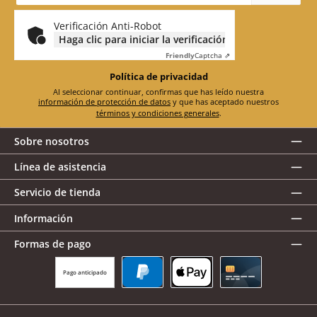
correo
electrónico
*
Verificación Anti-Robot
Haga clic para iniciar la verificación
Friendly
Captcha ⇗
Política de privacidad
Al seleccionar continuar, confirmas que has leído nuestra
información de protección de datos
y que has aceptado nuestros
términos y condiciones generales
.
Sobre nosotros
Línea de asistencia
Servicio de tienda
Información
Formas de pago
Pago anticipado
PayPal
Apple Pay
Tarjeta de crédito