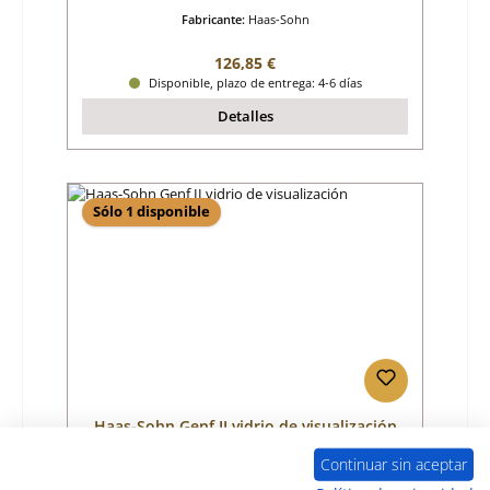
Fabricante:
Haas-Sohn
Precio normal:
126,85 €
Disponible, plazo de entrega: 4-6 días
Detalles
Sólo 1 disponible
Haas-Sohn Genf II vidrio de visualización
Continuar sin aceptar
Número de producto:
01011122