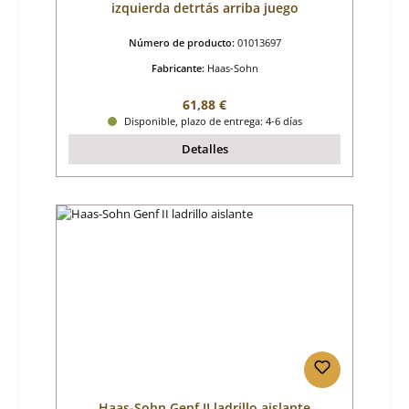
izquierda detrtás arriba juego
Número de producto:
01013697
Fabricante:
Haas-Sohn
Precio normal:
61,88 €
Disponible, plazo de entrega: 4-6 días
Detalles
Haas-Sohn Genf II ladrillo aislante