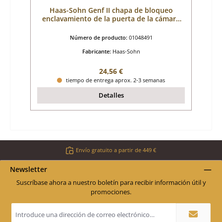
Haas-Sohn Genf II chapa de bloqueo
enclavamiento de la puerta de la cámara
de combustión
Número de producto:
01048491
Fabricante:
Haas-Sohn
Precio normal:
24,56 €
tiempo de entrega aprox. 2-3 semanas
Detalles
Envío gratuito a partir de 449 €
Newsletter
Suscríbase ahora a nuestro boletín para recibir información útil y
promociones.
Dirección
de