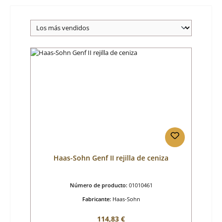
Haas-Sohn Genf II rejilla de ceniza
Número de producto:
01010461
Fabricante:
Haas-Sohn
Precio normal:
114,83 €