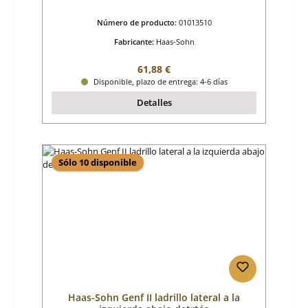
Número de producto:
01013510
Fabricante:
Haas-Sohn
Precio normal:
61,88 €
Disponible, plazo de entrega: 4-6 días
Detalles
Sólo 10 disponible
Haas-Sohn Genf II ladrillo lateral a la