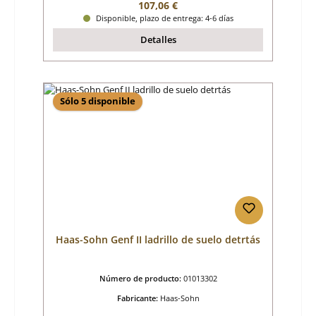
Precio normal:
107,06 €
Disponible, plazo de entrega: 4-6 días
Detalles
Sólo 5 disponible
Haas-Sohn Genf II ladrillo de suelo detrtás
Número de producto:
01013302
Fabricante:
Haas-Sohn