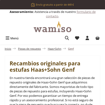
Saltar al contenido principal
Envío gratuito a partir de 449 €
Asesoramiento:
Asistencia a través de nuestro
formulario de
contacto
.
Tienes 0 artículos 
Menú
Inicio
Piezas de repuesto
Haas+Sohn
Genf
Recambios originales para
estufas Haas+Sohn Genf
En nuestra tienda encontrará una gran selección de piezas de
repuesto originales de Haas+Sohn Genf que adquirimos
directamente del fabricante. Somos mayoristas de todo tipo
de piezas de repuesto para estufas, incluyendo Haas+Sohn
Genf. Por eso podemos garantizar un tiempo de entrega
rápido y un asesoramiento profesional. Si no está seguro de
que la pieza de repuesto que busca sea la correcta, no dude