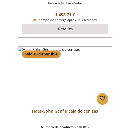
Fabricante:
Haas-Sohn
Precio normal:
1.458,71 €
tiempo de entrega aprox. 2-3 semanas
Detalles
Sólo 10 disponible
Haas-Sohn Genf II caja de cenizas
Número de producto:
01011017