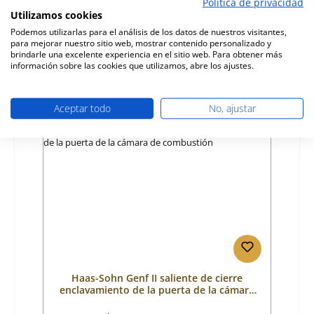
Política de privacidad
Utilizamos cookies
Fabricante:
Haas-Sohn
Podemos utilizarlas para el análisis de los datos de nuestros visitantes,
para mejorar nuestro sitio web, mostrar contenido personalizado y
Precio normal:
458,24 €
brindarle una excelente experiencia en el sitio web. Para obtener más
Disponible, plazo de entrega: 4-6 días
información sobre las cookies que utilizamos, abre los ajustes.
Detalles
Aceptar todo
No, ajustar
Haas-Sohn Genf II saliente de cierre
enclavamiento de la puerta de la cámara
de combustión