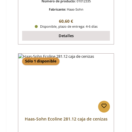
Número de producto:
01012335
Fabricante:
Haas-Sohn
Precio normal:
60,60 €
Disponible, plazo de entrega: 4-6 días
Detalles
Sólo 1 disponible
Haas-Sohn Ecoline 281.12 caja de cenizas