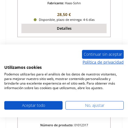
Fabricante:
Haas-Sohn
Precio normal:
28,50 €
Disponible, plazo de entrega: 4-6 días
Detalles
Sólo 4 disponible
Continuar sin aceptar
Política de privacidad
Utilizamos cookies
Podemos utilizarlas para el análisis de los datos de nuestros visitantes,
para mejorar nuestro sitio web, mostrar contenido personalizado y
brindarle una excelente experiencia en el sitio web. Para obtener más
información sobre las cookies que utilizamos, abre los ajustes.
Aceptar todo
No, ajustar
Haas-Sohn Ecoline 281.12 ladrillo de la
pared trasera a la izquierda
Número de producto:
01012317