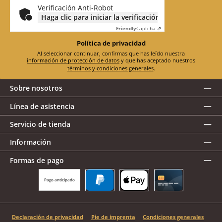
*
Verificación Anti-Robot
Haga clic para iniciar la verificación
Friendly
Captcha ⇗
Política de privacidad
Al seleccionar continuar, confirmas que has leído nuestra
información de protección de datos
y que has aceptado nuestros
términos y condiciones generales
.
Sobre nosotros
Línea de asistencia
Servicio de tienda
Información
Formas de pago
Pago anticipado
PayPal
Apple Pay
Tarjeta de crédito
Declaración de privacidad
Pie de imprenta
Condiciones generales