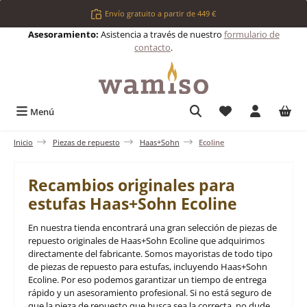
Saltar al contenido principal
Envío gratuito a partir de 449 €
Asesoramiento:
Asistencia a través de nuestro
formulario de
contacto
.
Tienes 0 artículos 
Menú
Inicio
Piezas de repuesto
Haas+Sohn
Ecoline
Recambios originales para
estufas Haas+Sohn Ecoline
En nuestra tienda encontrará una gran selección de piezas de
repuesto originales de Haas+Sohn Ecoline que adquirimos
directamente del fabricante. Somos mayoristas de todo tipo
de piezas de repuesto para estufas, incluyendo Haas+Sohn
Ecoline. Por eso podemos garantizar un tiempo de entrega
rápido y un asesoramiento profesional. Si no está seguro de
que la pieza de repuesto que busca sea la correcta, no dude