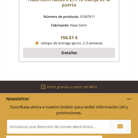
puerta
Número de producto:
01067411
Fabricante:
Haas-Sohn
Precio normal:
156,51 €
tiempo de entrega aprox. 2-3 semanas
Detalles
Envío gratuito a partir de 449 €
Newsletter
Suscríbase ahora a nuestro boletín para recibir información útil y
promociones.
Dirección
de
correo
electrónico