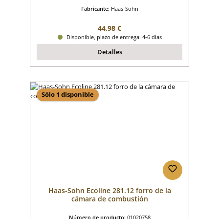
Fabricante:
Haas-Sohn
Precio normal:
44,98 €
Disponible, plazo de entrega: 4-6 días
Detalles
Sólo 1 disponible
Haas-Sohn Ecoline 281.12 forro de la
cámara de combustión
Número de producto:
01020758