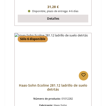
Precio normal:
31,28 €
Disponible, plazo de entrega: 4-6 días
Detalles
Sólo 6 disponible
Haas-Sohn Ecoline 281.12 ladrillo de suelo
detrtás
Número de producto:
01012282
Fabricante:
Haas-Sohn