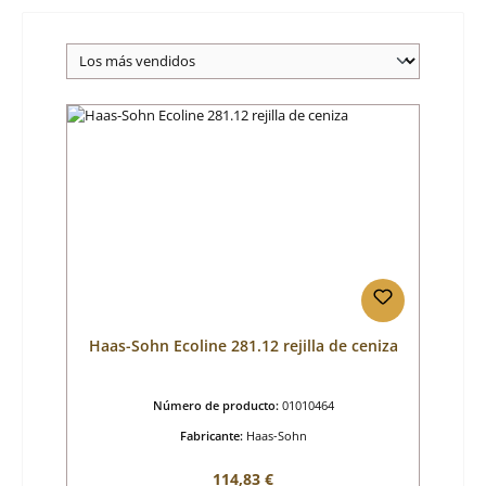
Haas-Sohn Ecoline 281.12 rejilla de ceniza
Número de producto:
01010464
Fabricante:
Haas-Sohn
Precio normal:
114,83 €