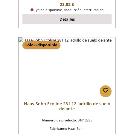
Precio normal:
23,82 €
ya no disponible, producción interrumpida
Detalles
Sólo 6 disponible
Haas-Sohn Ecoline 281.12 ladrillo de suelo
delante
Número de producto:
01012285
Fabricante:
Haas-Sohn