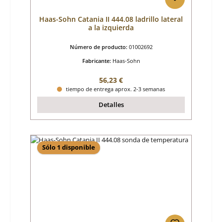
Haas-Sohn Catania II 444.08 ladrillo lateral
a la izquierda
Número de producto:
01002692
Fabricante:
Haas-Sohn
Precio normal:
56,23 €
tiempo de entrega aprox. 2-3 semanas
Detalles
Sólo 1 disponible