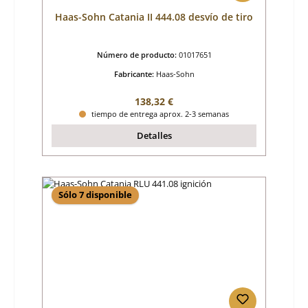
Haas-Sohn Catania II 444.08 desvío de tiro
Número de producto:
01017651
Fabricante:
Haas-Sohn
Precio normal:
138,32 €
tiempo de entrega aprox. 2-3 semanas
Detalles
Sólo 7 disponible