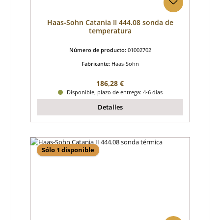
Haas-Sohn Catania II 444.08 sonda de
temperatura
Número de producto:
01002702
Fabricante:
Haas-Sohn
Precio normal:
186,28 €
Disponible, plazo de entrega: 4-6 días
Detalles
Sólo 1 disponible