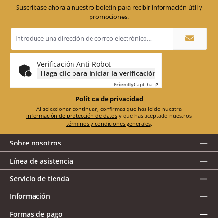
Suscríbase ahora a nuestro boletín para recibir información útil y
promociones.
Dirección
de
correo
electrónico
*
Verificación Anti-Robot
Haga clic para iniciar la verificación
Friendly
Captcha ⇗
Política de privacidad
Al seleccionar continuar, confirmas que has leído nuestra
información de protección de datos
y que has aceptado nuestros
términos y condiciones generales
.
Sobre nosotros
Línea de asistencia
Servicio de tienda
Información
Formas de pago