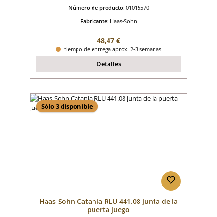
Número de producto:
01015570
Fabricante:
Haas-Sohn
Precio normal:
48,47 €
tiempo de entrega aprox. 2-3 semanas
Detalles
Sólo 3 disponible
Haas-Sohn Catania RLU 441.08 junta de la
puerta juego