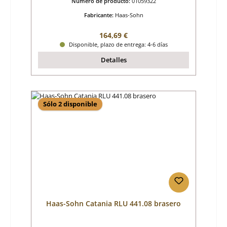
Número de producto:
01059322
Fabricante:
Haas-Sohn
Precio normal:
164,69 €
Disponible, plazo de entrega: 4-6 días
Detalles
Sólo 2 disponible
Haas-Sohn Catania RLU 441.08 brasero