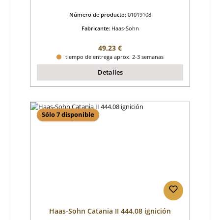
Número de producto:
01019108
Fabricante:
Haas-Sohn
Precio normal:
49,23 €
tiempo de entrega aprox. 2-3 semanas
Detalles
Sólo 7 disponible
Haas-Sohn Catania II 444.08 ignición