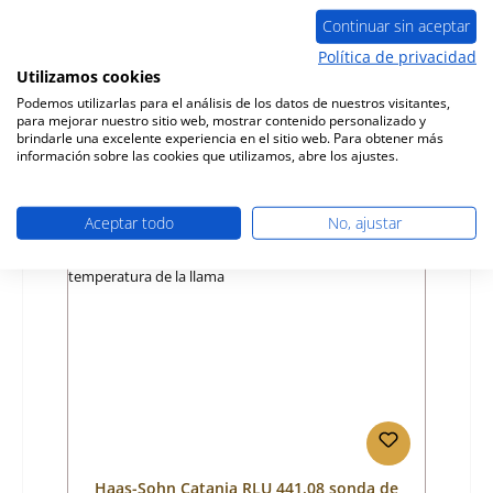
puerta juego
Continuar sin aceptar
Número de producto:
01017030
Política de privacidad
Utilizamos cookies
Fabricante:
Haas-Sohn
Podemos utilizarlas para el análisis de los datos de nuestros visitantes,
para mejorar nuestro sitio web, mostrar contenido personalizado y
Precio normal:
46,79 €
brindarle una excelente experiencia en el sitio web. Para obtener más
Disponible, plazo de entrega: 4-6 días
información sobre las cookies que utilizamos, abre los ajustes.
Detalles
Aceptar todo
No, ajustar
Haas-Sohn Catania RLU 441.08 sonda de