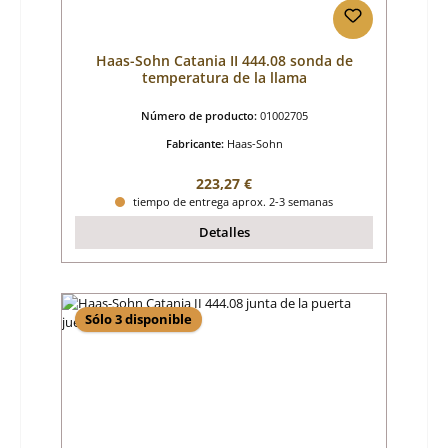
Haas-Sohn Catania II 444.08 sonda de
temperatura de la llama
Número de producto:
01002705
Fabricante:
Haas-Sohn
Precio normal:
223,27 €
tiempo de entrega aprox. 2-3 semanas
Detalles
Sólo 3 disponible