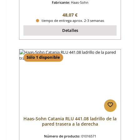
Fabricante:
Haas-Sohn
Precio normal:
48,07 €
tiempo de entrega aprox. 2-3 semanas
Detalles
Sólo 1 disponible
Haas-Sohn Catania RLU 441.08 ladrillo de la
pared trasera a la derecha
Número de producto:
01016571