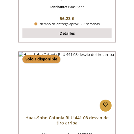
Fabricante:
Haas-Sohn
Precio normal:
56,23 €
tiempo de entrega aprox. 2-3 semanas
Detalles
Sólo 1 disponible
Haas-Sohn Catania RLU 441.08 desvío de
tiro arriba