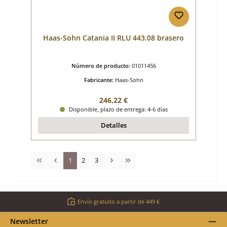
Haas-Sohn Catania II RLU 443.08 brasero
Número de producto:
01011456
Fabricante:
Haas-Sohn
Precio normal:
246,22 €
Disponible, plazo de entrega: 4-6 días
Detalles
Página
Página
Página
1
2
3
Envío gratuito a partir de 449 €
Newsletter