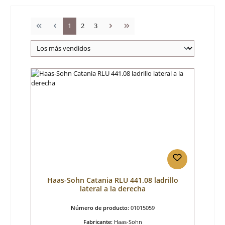
Página
Página
Página
1
2
3
Haas-Sohn Catania RLU 441.08 ladrillo
lateral a la derecha
Número de producto:
01015059
Fabricante:
Haas-Sohn