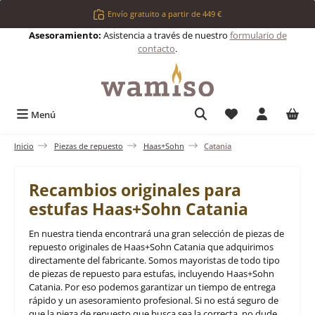
Saltar al contenido principal
Envío gratuito a partir de 449 €
Asesoramiento:
Asistencia a través de nuestro
formulario de
contacto
.
Tienes 0 artículos 
Menú
Inicio
Piezas de repuesto
Haas+Sohn
Catania
Recambios originales para
estufas Haas+Sohn Catania
En nuestra tienda encontrará una gran selección de piezas de
repuesto originales de Haas+Sohn Catania que adquirimos
directamente del fabricante. Somos mayoristas de todo tipo
de piezas de repuesto para estufas, incluyendo Haas+Sohn
Catania. Por eso podemos garantizar un tiempo de entrega
rápido y un asesoramiento profesional. Si no está seguro de
que la pieza de repuesto que busca sea la correcta, no dude