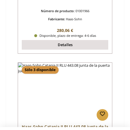
Número de producto:
01001966
Fabricante:
Haas-Sohn
Precio normal:
280,06 €
Disponible, plazo de entrega: 4-6 días
Detalles
Sólo 3 disponible
Haas-Sohn Catania II RLU 443.08 junta de la