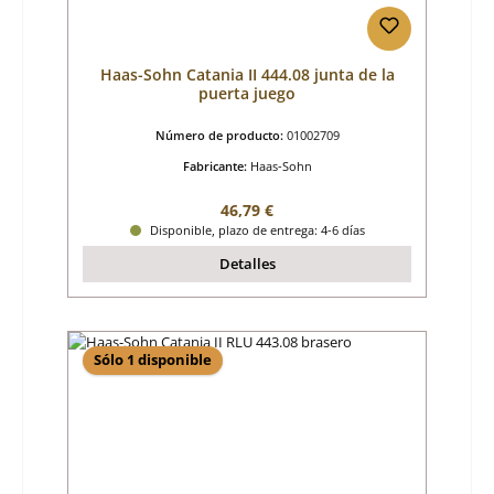
Haas-Sohn Catania II 444.08 junta de la
puerta juego
Número de producto:
01002709
Fabricante:
Haas-Sohn
Precio normal:
46,79 €
Disponible, plazo de entrega: 4-6 días
Detalles
Sólo 1 disponible