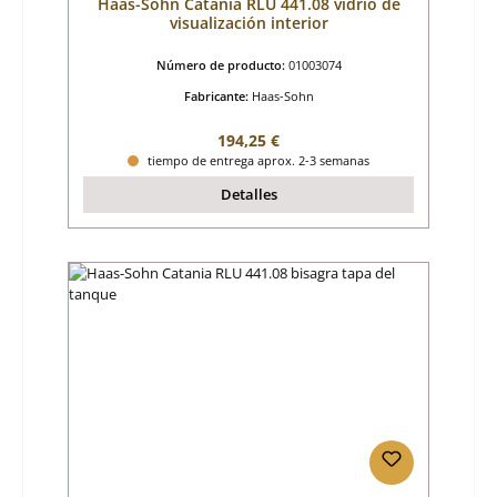
Haas-Sohn Catania RLU 441.08 vidrio de
visualización interior
Número de producto:
01003074
Fabricante:
Haas-Sohn
Precio normal:
194,25 €
tiempo de entrega aprox. 2-3 semanas
Detalles