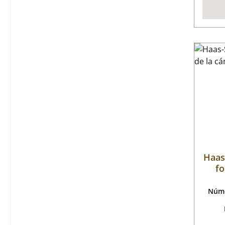
Haas
fo
Núme