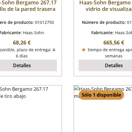
-Sohn Bergamo 267.17
Haas-Sohn Bergamo 
illo de la pared trasera
vidrio de visualiz
ro de producto:
01012750
Número de producto:
01
Fabricante:
Haas-Sohn
Fabricante:
Haas-So
Precio normal:
Precio norm
68,26 €
665,56 €
onible, plazo de entrega: 4-
tiempo de entrega apr
6 días
semanas
Detalles
Detalles
Sólo 1 disponible