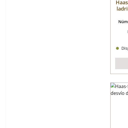
Haas
ladr
Núme
Disp