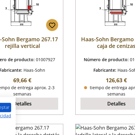
-Sohn Bergamo 267.17
Haas-Sohn Bergamo 
rejilla vertical
caja de ceniza
ro de producto:
01007927
Número de producto:
01
Fabricante:
Haas-Sohn
Fabricante:
Haas-So
Precio normal:
Precio norm
69,66 €
126,63 €
empo de entrega aprox. 2-3
tiempo de entrega apr
semanas
semanas
Detalles
Detalles
eptar
acidad