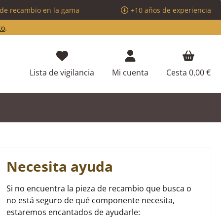
 de recambio en la gama
+10 años de experiencia
to
.
Tienes 0 artículos en tu lista de d
Lista de vigilancia
Mi cuenta
Cesta
0,00 €
Necesita ayuda
Si no encuentra la pieza de recambio que busca o
no está seguro de qué componente necesita,
estaremos encantados de ayudarle: