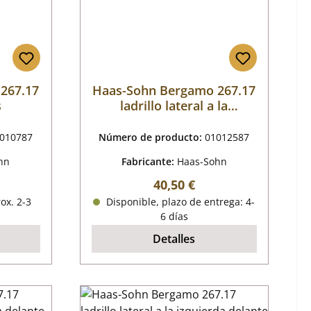
267.17
Haas-Sohn Bergamo 267.17
s
ladrillo lateral a la
izquierda detrtás
010787
Número de producto:
01012587
hn
Fabricante:
Haas-Sohn
al:
Precio normal:
40,50 €
ox. 2-3
Disponible, plazo de entrega: 4-
6 días
Detalles