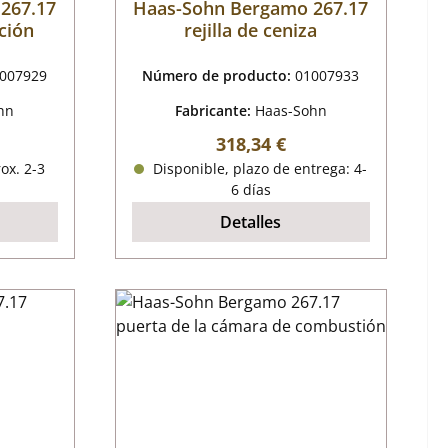
267.17
Haas-Sohn Bergamo 267.17
ación
rejilla de ceniza
007929
Número de producto:
01007933
hn
Fabricante:
Haas-Sohn
al:
Precio normal:
318,34 €
ox. 2-3
Disponible, plazo de entrega: 4-
6 días
Detalles