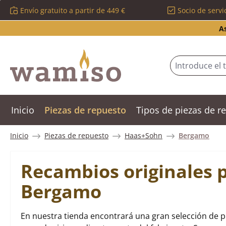
Envío gratuito a partir de 449 €
Socio de servi
tar al contenido principal
Saltar a la búsqueda
Saltar a la navegación principal
A
Inicio
Piezas de repuesto
Tipos de piezas de 
Inicio
Piezas de repuesto
Haas+Sohn
Bergamo
Recambios originales 
Bergamo
En nuestra tienda encontrará una gran selección de 