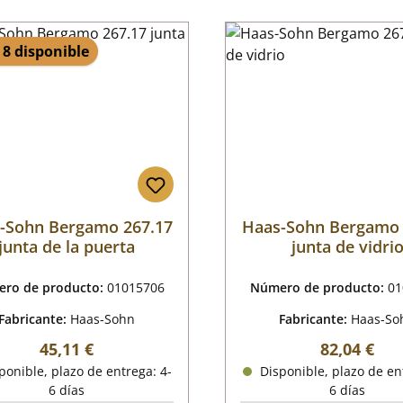
 8 disponible
-Sohn Bergamo 267.17
Haas-Sohn Bergamo 
junta de la puerta
junta de vidri
ro de producto:
01015706
Número de producto:
01
Fabricante:
Haas-Sohn
Fabricante:
Haas-So
Precio normal:
Precio nor
45,11 €
82,04 €
onible, plazo de entrega: 4-
Disponible, plazo de en
6 días
6 días