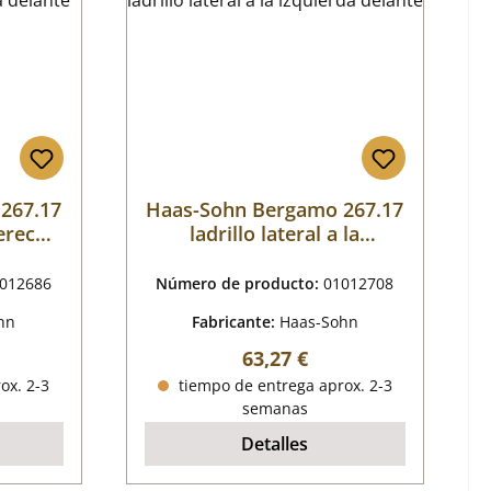
267.17
Haas-Sohn Bergamo 267.17
derecha
ladrillo lateral a la
izquierda delante
012686
Número de producto:
01012708
hn
Fabricante:
Haas-Sohn
mal:
Precio normal:
63,27 €
ox. 2-3
tiempo de entrega aprox. 2-3
semanas
Detalles