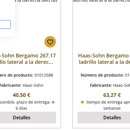
s
-Sohn Bergamo 267.17
Haas-Sohn Bergamo 
llo lateral a la derecha
ladrillo lateral a la 
detrtás
delante
ro de producto:
01012588
Número de producto:
01
Fabricante:
Haas-Sohn
Fabricante:
Haas-So
Precio normal:
Precio nor
40,50 €
63,27 €
onible, plazo de entrega: 4-
tiempo de entrega apr
6 días
semanas
Detalles
Detalles