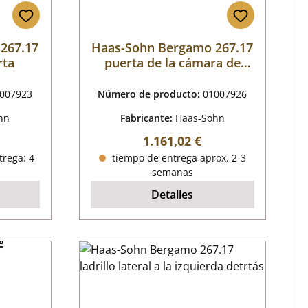
267.17
Haas-Sohn Bergamo 267.17
rta
puerta de la cámara de
combustión
007923
Número de producto:
01007926
hn
Fabricante:
Haas-Sohn
al:
Precio normal:
1.161,02 €
trega: 4-
tiempo de entrega aprox. 2-3
semanas
Detalles