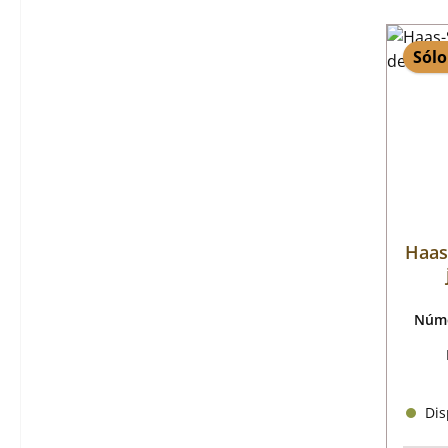
Sólo
Haas
Núme
Disp