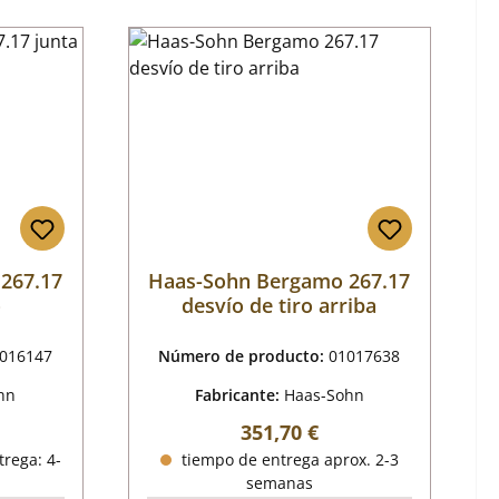
267.17
Haas-Sohn Bergamo 267.17
o
desvío de tiro arriba
016147
Número de producto:
01017638
hn
Fabricante:
Haas-Sohn
mal:
Precio normal:
351,70 €
trega: 4-
tiempo de entrega aprox. 2-3
semanas