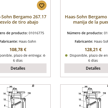
-Sohn Bergamo 267.17
Haas-Sohn Bergamo 
esvío de tiro abajo
manija de la pue
ro de producto:
01016775
Número de producto:
01
Fabricante:
Haas-Sohn
Fabricante:
Haas-So
Precio normal:
Precio norm
108,78 €
128,21 €
onible, plazo de entrega: 4-
Disponible, plazo de en
6 días
6 días
Detalles
Detalles