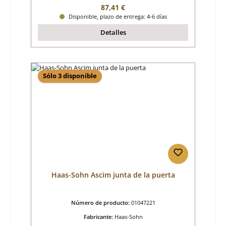
Precio normal:
87,41 €
Disponible, plazo de entrega: 4-6 días
Detalles
Sólo 3 disponible
Haas-Sohn Ascim junta de la puerta
Número de producto:
01047221
Fabricante:
Haas-Sohn