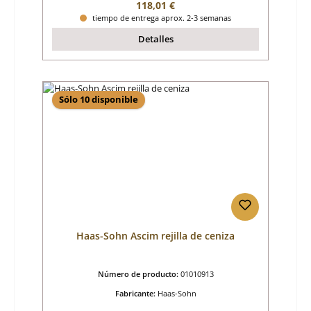
Precio normal:
118,01 €
tiempo de entrega aprox. 2-3 semanas
Detalles
Sólo 10 disponible
Haas-Sohn Ascim rejilla de ceniza
Número de producto:
01010913
Fabricante:
Haas-Sohn