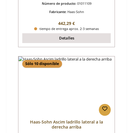
Número de producto:
01011109
Fabricante:
Haas-Sohn
Precio normal:
442,29 €
tiempo de entrega aprox. 2-3 semanas
Detalles
Sólo 10 disponible
Haas-Sohn Ascim ladrillo lateral a la
derecha arriba