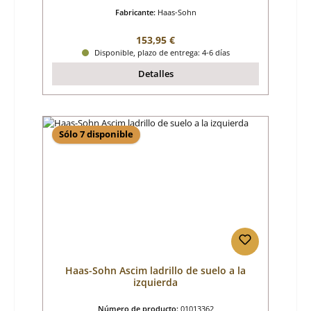
Fabricante:
Haas-Sohn
Precio normal:
153,95 €
Disponible, plazo de entrega: 4-6 días
Detalles
Sólo 7 disponible
Haas-Sohn Ascim ladrillo de suelo a la
izquierda
Número de producto:
01013362