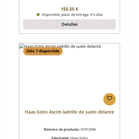
Precio normal:
155,55 €
Disponible, plazo de entrega: 4-6 días
Detalles
Sólo 7 disponible
Haas-Sohn Ascim ladrillo de suelo delante
Número de producto:
01013344
Fabricante:
Haas-Sohn