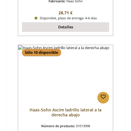
Fabricante:
Haas-Sohn
Precio normal:
28,71 €
Disponible, plazo de entrega: 4-6 días
Detalles
Sólo 10 disponible
Haas-Sohn Ascim ladrillo lateral a la
derecha abajo
Número de producto:
01013998