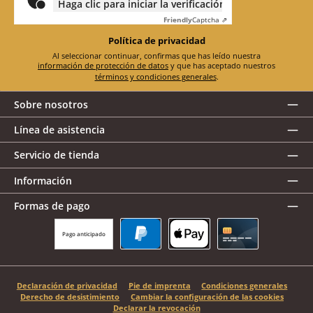
Haga clic para iniciar la verificación
Friendly
Captcha ⇗
Política de privacidad
Al seleccionar continuar, confirmas que has leído nuestra
información de protección de datos
y que has aceptado nuestros
términos y condiciones generales
.
Sobre nosotros
Línea de asistencia
Servicio de tienda
Información
Formas de pago
Pago anticipado
PayPal
Apple Pay
Tarjeta de crédito
Declaración de privacidad
Pie de imprenta
Condiciones generales
Derecho de desistimiento
Cambiar la configuración de las cookies
Declarar la revocación