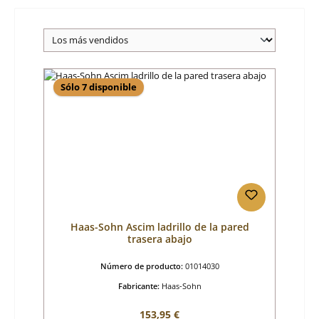
Sólo 7 disponible
Haas-Sohn Ascim ladrillo de la pared
trasera abajo
Número de producto:
01014030
Fabricante:
Haas-Sohn
Precio normal:
153,95 €