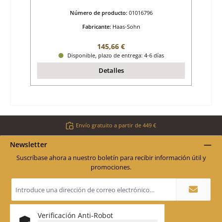
Número de producto:
01016796
Fabricante:
Haas-Sohn
Precio normal:
145,66 €
Disponible, plazo de entrega: 4-6 días
Detalles
Envío gratuito a partir de 449 €
Newsletter
Suscríbase ahora a nuestro boletín para recibir información útil y
promociones.
Dirección
de
correo
electrónico
*
Verificación Anti-Robot