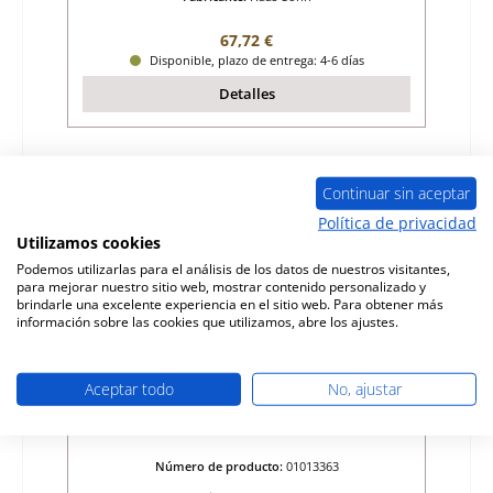
Precio normal:
67,72 €
Disponible, plazo de entrega: 4-6 días
Detalles
Sólo 7 disponible
Continuar sin aceptar
Política de privacidad
Utilizamos cookies
Podemos utilizarlas para el análisis de los datos de nuestros visitantes,
para mejorar nuestro sitio web, mostrar contenido personalizado y
brindarle una excelente experiencia en el sitio web. Para obtener más
información sobre las cookies que utilizamos, abre los ajustes.
Aceptar todo
No, ajustar
Haas-Sohn Ascim ladrillo de suelo a la
derecha
Número de producto:
01013363