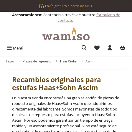
Saltar al contenido principal
Envío gratuito a partir de 449 €
Asesoramiento:
Asistencia a través de nuestro
formulario de
contacto
.
Tienes 0 artículos 
Menú
Inicio
Piezas de repuesto
Haas+Sohn
Ascim
Recambios originales para
estufas Haas+Sohn Ascim
En nuestra tienda encontrará una gran selección de piezas de
repuesto originales de Haas+Sohn Ascim que adquirimos
directamente del fabricante. Somos mayoristas de todo tipo
de piezas de repuesto para estufas, incluyendo Haas+Sohn
Ascim. Por eso podemos garantizar un tiempo de entrega
rápido y un asesoramiento profesional. Si no está seguro de
que la pieza de repuesto que busca sea la correcta, no dude