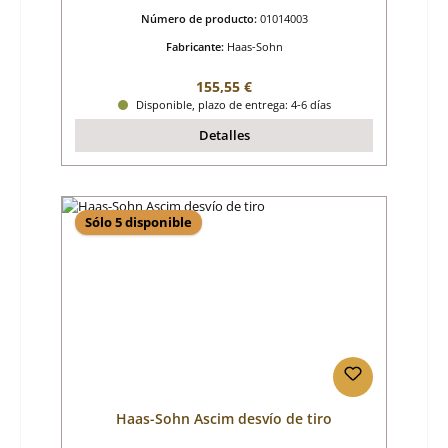
Número de producto:
01014003
Fabricante:
Haas-Sohn
Precio normal:
155,55 €
Disponible, plazo de entrega: 4-6 días
Detalles
Sólo 5 disponible
Haas-Sohn Ascim desvío de tiro