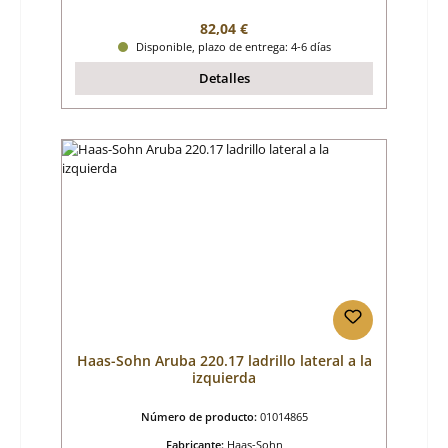
Precio normal:
82,04 €
Disponible, plazo de entrega: 4-6 días
Detalles
Haas-Sohn Aruba 220.17 ladrillo lateral a la
izquierda
Número de producto:
01014865
Fabricante:
Haas-Sohn