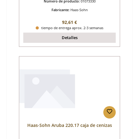
Número de producto:
01073330
Fabricante:
Haas-Sohn
Precio normal:
92,61 €
tiempo de entrega aprox. 2-3 semanas
Detalles
Haas-Sohn Aruba 220.17 caja de cenizas