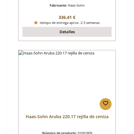
Fabricante:
Haas-Sohn
Precio normal:
336,41 €
tiempo de entrega aprox. 2-3 semanas
Detalles
Haas-Sohn Aruba 220.17 rejilla de ceniza
Número de producto:
01001809