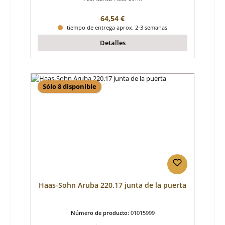
Precio normal:
64,54 €
tiempo de entrega aprox. 2-3 semanas
Detalles
Sólo 8 disponible
Haas-Sohn Aruba 220.17 junta de la puerta
Número de producto:
01015999