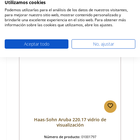
Utilizamos cookies
Fabricante:
Haas-Sohn
Podemos utilizarlas para el análisis de los datos de nuestros visitantes,
para mejorar nuestro sitio web, mostrar contenido personalizado y
Precio normal:
126,73 €
brindarle una excelente experiencia en el sitio web. Para obtener más
Disponible, plazo de entrega: 4-6 días
información sobre las cookies que utilizamos, abre los ajustes.
Detalles
Aceptar todo
No, ajustar
Haas-Sohn Aruba 220.17 vidrio de
visualización
Número de producto:
01001797