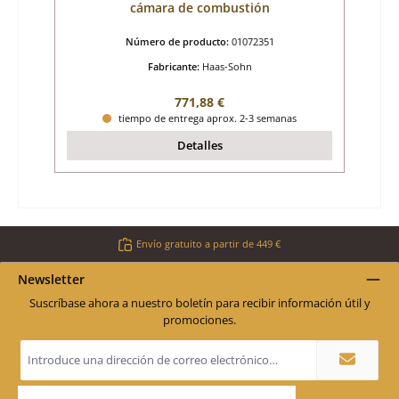
cámara de combustión
Número de producto:
01072351
Fabricante:
Haas-Sohn
Precio normal:
771,88 €
tiempo de entrega aprox. 2-3 semanas
Detalles
Envío gratuito a partir de 449 €
Newsletter
Suscríbase ahora a nuestro boletín para recibir información útil y
promociones.
Dirección
de
correo
electrónico