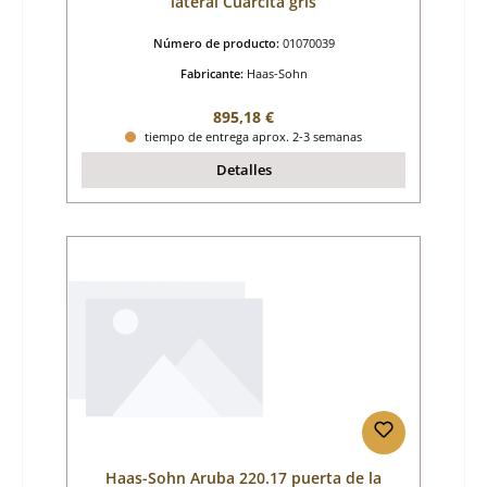
lateral Cuarcita gris
Número de producto:
01070039
Fabricante:
Haas-Sohn
Precio normal:
895,18 €
tiempo de entrega aprox. 2-3 semanas
Detalles
Haas-Sohn Aruba 220.17 puerta de la