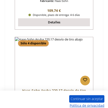
Fabricante:
Haas-Sohn
Precio normal:
109,74 €
Disponible, plazo de entrega: 4-6 días
Detalles
Sólo 4 disponible
Haas-Sohn Aruba 220.17 desvío de tiro
abajo
Continuar sin aceptar
Número de producto:
01017288
Política de privacidad