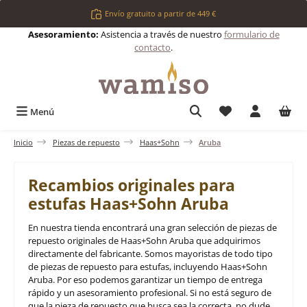
Saltar al contenido principal
Envío gratuito a partir de 449 €
Asesoramiento:
Asistencia a través de nuestro
formulario de
contacto
.
Tienes 0 artículos 
Menú
Inicio
Piezas de repuesto
Haas+Sohn
Aruba
Recambios originales para
estufas Haas+Sohn Aruba
En nuestra tienda encontrará una gran selección de piezas de
repuesto originales de Haas+Sohn Aruba que adquirimos
directamente del fabricante. Somos mayoristas de todo tipo
de piezas de repuesto para estufas, incluyendo Haas+Sohn
Aruba. Por eso podemos garantizar un tiempo de entrega
rápido y un asesoramiento profesional. Si no está seguro de
que la pieza de repuesto que busca sea la correcta, no dude