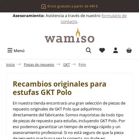
Saltar al contenido principal
Envío gratuito a partir de 449 €
Asesoramiento:
Asistencia a través de nuestro
formulario de
contacto
.
Tienes 0 artículos 
Menú
Inicio
Piezas de repuesto
GKT
Polo
Recambios originales para
estufas GKT Polo
En nuestra tienda encontrará una gran selección de piezas de
repuesto originales de GKT Polo que adquirimos
directamente del fabricante. Somos mayoristas de todo tipo
de piezas de repuesto para estufas, incluyendo GKT Polo. Por
eso podemos garantizar un tiempo de entrega rápido y un
asesoramiento profesional. Si no está seguro de que la pieza
de repuesto que busca sea la correcta, no dude en