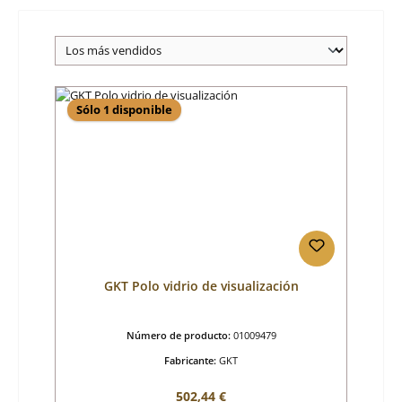
Sólo 1 disponible
GKT Polo vidrio de visualización
Número de producto:
01009479
Fabricante:
GKT
Precio normal:
502,44 €