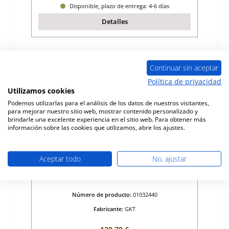
Disponible, plazo de entrega: 4-6 días
Detalles
Sólo 8 disponible
Continuar sin aceptar
Política de privacidad
Utilizamos cookies
Podemos utilizarlas para el análisis de los datos de nuestros visitantes,
para mejorar nuestro sitio web, mostrar contenido personalizado y
brindarle una excelente experiencia en el sitio web. Para obtener más
información sobre las cookies que utilizamos, abre los ajustes.
Aceptar todo
No, ajustar
GKT Polo rejilla de ceniza
Número de producto:
01032440
Fabricante:
GKT
Precio normal: