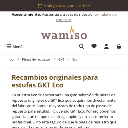
Saltar al contenido principal
Envío gratuito a partir de 449 €
Asesoramiento:
Asistencia a través de nuestro
formulario de
contacto
.
Tienes 0 artículos 
Menú
Inicio
Piezas de repuesto
GKT
Eco
Recambios originales para
estufas GKT Eco
En nuestra tienda encontrará una gran selección de piezas de
repuesto originales de GKT Eco que adquirimos directamente
del fabricante. Somos mayoristas de todo tipo de piezas de
repuesto para estufas, incluyendo GKT Eco. Por eso podemos
garantizar un tiempo de entrega rápido y un asesoramiento
profesional. Si no está seguro de que la pieza de repuesto que
busca sea la correcta, no dude en preguntarnos