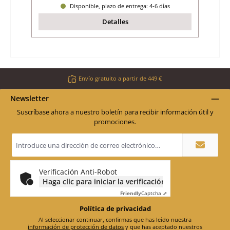
Disponible, plazo de entrega: 4-6 días
Detalles
Envío gratuito a partir de 449 €
Newsletter
Suscríbase ahora a nuestro boletín para recibir información útil y
promociones.
Dirección
de
correo
electrónico
*
Verificación Anti-Robot
Haga clic para iniciar la verificación
Friendly
Captcha ⇗
Política de privacidad
Al seleccionar continuar, confirmas que has leído nuestra
información de protección de datos
y que has aceptado nuestros