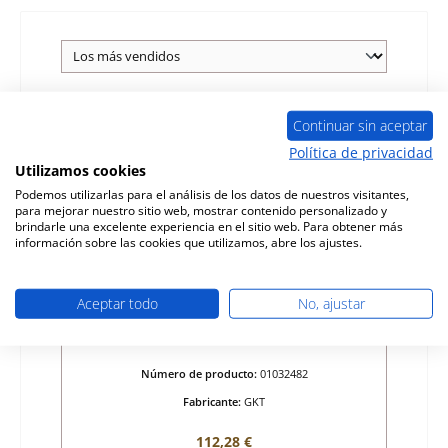
Sólo 2 disponible
Continuar sin aceptar
Política de privacidad
Utilizamos cookies
Podemos utilizarlas para el análisis de los datos de nuestros visitantes,
para mejorar nuestro sitio web, mostrar contenido personalizado y
brindarle una excelente experiencia en el sitio web. Para obtener más
información sobre las cookies que utilizamos, abre los ajustes.
Aceptar todo
No, ajustar
GKT Eco vidrio de visualización
Número de producto:
01032482
Fabricante:
GKT
Precio normal:
112,28 €