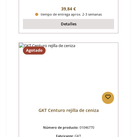
Precio normal:
39,84 €
tiempo de entrega aprox. 2-3 semanas
Detalles
Agotado
GKT Centuro rejilla de ceniza
Número de producto:
01046770
Fabricante:
GKT