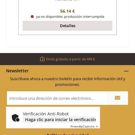
Precio normal:
56,14 €
ya no disponible, producción interrumpida
Detalles
Envío gratuito a partir de 449 €
Newsletter
Suscríbase ahora a nuestro boletín para recibir información útil y
promociones.
Dirección
de
correo
electrónico
*
Verificación Anti-Robot
Haga clic para iniciar la verificación
Friendly
Captcha ⇗