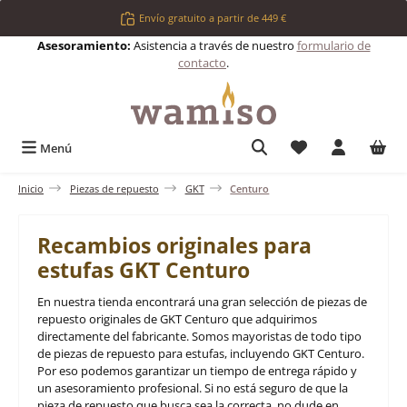
Saltar al contenido principal
Envío gratuito a partir de 449 €
Asesoramiento:
Asistencia a través de nuestro
formulario de
contacto
.
Tienes 0 artículos 
Menú
Inicio
Piezas de repuesto
GKT
Centuro
Recambios originales para
estufas GKT Centuro
En nuestra tienda encontrará una gran selección de piezas de
repuesto originales de GKT Centuro que adquirimos
directamente del fabricante. Somos mayoristas de todo tipo
de piezas de repuesto para estufas, incluyendo GKT Centuro.
Por eso podemos garantizar un tiempo de entrega rápido y
un asesoramiento profesional. Si no está seguro de que la
pieza de repuesto que busca sea la correcta, no dude en