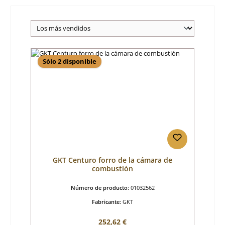
Sólo 2 disponible
GKT Centuro forro de la cámara de
combustión
Número de producto:
01032562
Fabricante:
GKT
Precio normal:
252,62 €