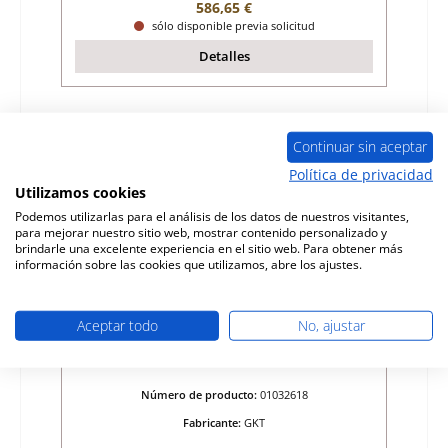
Precio normal:
586,65 €
sólo disponible previa solicitud
Detalles
Continuar sin aceptar
Política de privacidad
Utilizamos cookies
Podemos utilizarlas para el análisis de los datos de nuestros visitantes,
para mejorar nuestro sitio web, mostrar contenido personalizado y
brindarle una excelente experiencia en el sitio web. Para obtener más
información sobre las cookies que utilizamos, abre los ajustes.
Aceptar todo
No, ajustar
GKT Centuro junta juego
Número de producto:
01032618
Fabricante:
GKT