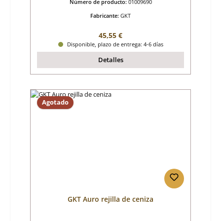
Número de producto:
01009690
Fabricante:
GKT
Precio normal:
45,55 €
Disponible, plazo de entrega: 4-6 días
Detalles
Agotado
GKT Auro rejilla de ceniza