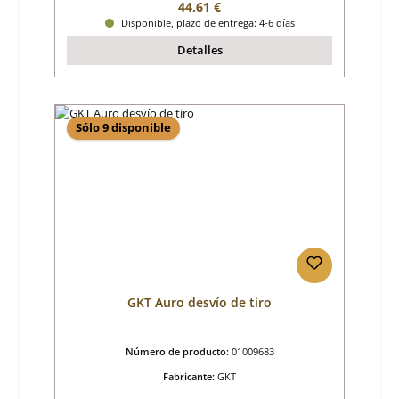
Precio normal:
44,61 €
Disponible, plazo de entrega: 4-6 días
Detalles
Sólo 9 disponible
GKT Auro desvío de tiro
Número de producto:
01009683
Fabricante:
GKT