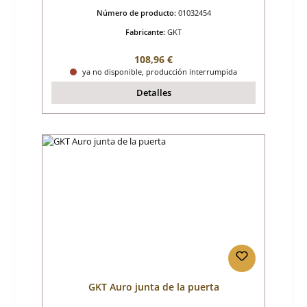
Número de producto:
01032454
Fabricante:
GKT
Precio normal:
108,96 €
ya no disponible, producción interrumpida
Detalles
GKT Auro junta de la puerta