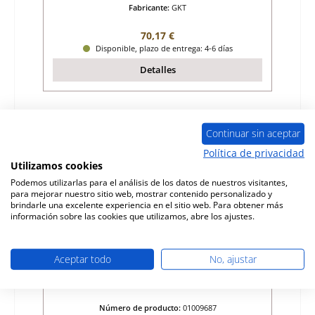
Fabricante:
GKT
Precio normal:
70,17 €
Disponible, plazo de entrega: 4-6 días
Detalles
Sólo 7 disponible
Continuar sin aceptar
Política de privacidad
Utilizamos cookies
Podemos utilizarlas para el análisis de los datos de nuestros visitantes,
para mejorar nuestro sitio web, mostrar contenido personalizado y
brindarle una excelente experiencia en el sitio web. Para obtener más
información sobre las cookies que utilizamos, abre los ajustes.
Aceptar todo
No, ajustar
GKT Auro ladrillo lateral a la izquierda
delante
Número de producto:
01009687