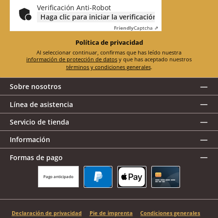
*
Verificación Anti-Robot
Haga clic para iniciar la verificación
Friendly
Captcha ⇗
Política de privacidad
Al seleccionar continuar, confirmas que has leído nuestra
información de protección de datos
y que has aceptado nuestros
términos y condiciones generales
.
Sobre nosotros
Línea de asistencia
Servicio de tienda
Información
Formas de pago
Pago anticipado
PayPal
Apple Pay
Tarjeta de crédito
Declaración de privacidad
Pie de imprenta
Condiciones generales