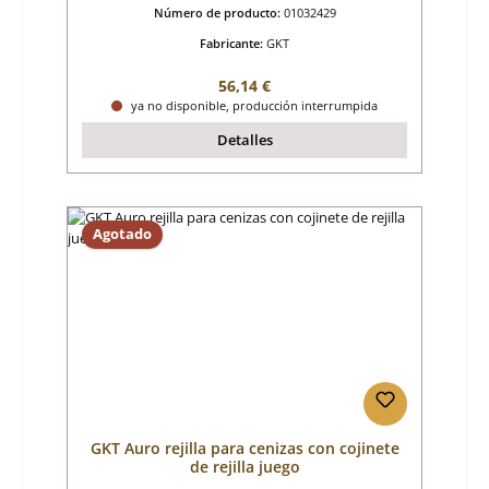
Número de producto:
01032429
Fabricante:
GKT
Precio normal:
56,14 €
ya no disponible, producción interrumpida
Detalles
Agotado
GKT Auro rejilla para cenizas con cojinete
de rejilla juego