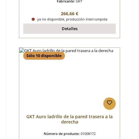
Fabricante:
GKT
Precio normal:
266,66 €
ya no disponible, producción interrumpida
Detalles
Sólo 10 disponible
GKT Auro ladrillo de la pared trasera a la
derecha
Número de producto:
01008172