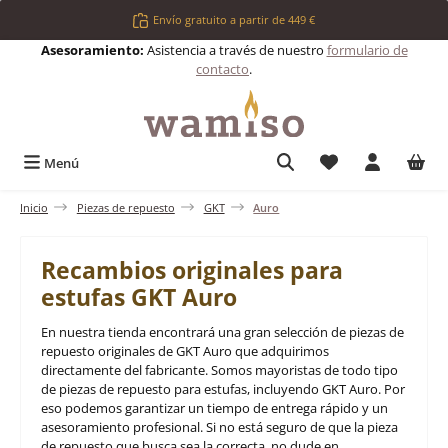
Saltar al contenido principal
Envío gratuito a partir de 449 €
Asesoramiento:
Asistencia a través de nuestro
formulario de
contacto
.
Tienes 0 artículos 
Menú
Inicio
Piezas de repuesto
GKT
Auro
Recambios originales para
estufas GKT Auro
En nuestra tienda encontrará una gran selección de piezas de
repuesto originales de GKT Auro que adquirimos
directamente del fabricante. Somos mayoristas de todo tipo
de piezas de repuesto para estufas, incluyendo GKT Auro. Por
eso podemos garantizar un tiempo de entrega rápido y un
asesoramiento profesional. Si no está seguro de que la pieza
de repuesto que busca sea la correcta, no dude en