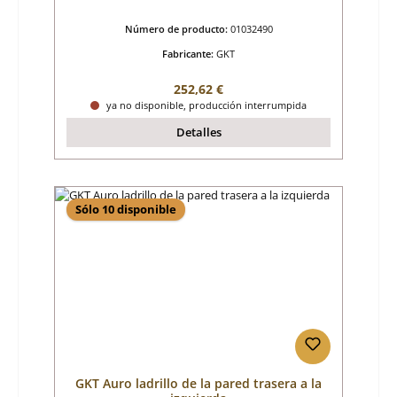
Número de producto:
01032490
Fabricante:
GKT
Precio normal:
252,62 €
ya no disponible, producción interrumpida
Detalles
Sólo 10 disponible
GKT Auro ladrillo de la pared trasera a la