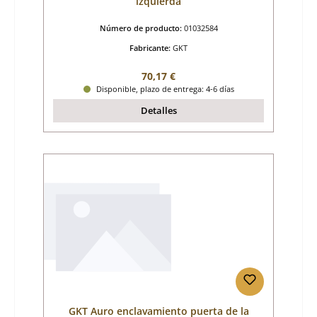
izquierda
Número de producto:
01032584
Fabricante:
GKT
Precio normal:
70,17 €
Disponible, plazo de entrega: 4-6 días
Detalles
GKT Auro enclavamiento puerta de la