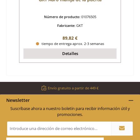
Número de producto:
01076505
Fabricante:
GKT
Precio normal:
89,82 €
tiempo de entrega aprox. 2-3 semanas
Detalles
Envío gratuito a partir de 449 €
Newsletter
Suscríbase ahora a nuestro boletín para recibir información útil y
promociones.
Dirección
de
correo
electrónico