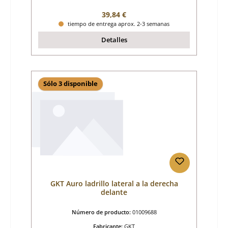
Precio normal:
39,84 €
tiempo de entrega aprox. 2-3 semanas
Detalles
Sólo 3 disponible
GKT Auro ladrillo lateral a la derecha
delante
Número de producto:
01009688
Fabricante:
GKT