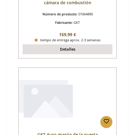
cámara de combustión
Número de producto:
01064890
Fabricante:
GKT
Precio normal:
159,99 €
tiempo de entrega aprox. 2-3 semanas
Detalles
GKT Auro manija de la puerta