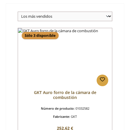
Sólo 3 disponible
GKT Auro forro de la cámara de
combustión
Número de producto:
01032582
Fabricante:
GKT
Precio normal:
252,62 €