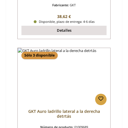
Fabricante:
GKT
Precio normal:
38,62 €
Disponible, plazo de entrega: 4-6 días
Detalles
Sólo 3 disponible
GKT Auro ladrillo lateral a la derecha
detrtás
Número de producto:
01009689