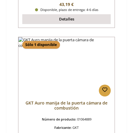
Precio normal:
43,19 €
Disponible, plazo de entrega: 4-6 días
Detalles
Sólo 1 disponible
GKT Auro manija de la puerta cámara de
combustión
Número de producto:
01064889
Fabricante:
GKT