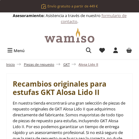
Saltar al contenido principal
Envío gratuito a partir de 449 €
Asesoramiento:
Asistencia a través de nuestro
formulario de
contacto
.
Tienes 0 artículos 
Menú
Inicio
Piezas de repuesto
GKT
Alosa Lido II
Recambios originales para
estufas GKT Alosa Lido II
En nuestra tienda encontrará una gran selección de piezas de
repuesto originales de GKT Alosa Lido II que adquirimos
directamente del fabricante. Somos mayoristas de todo tipo
de piezas de repuesto para estufas, incluyendo GKT Alosa
Lido II. Por eso podemos garantizar un tiempo de entrega
rápido y un asesoramiento profesional. Si no está seguro de
que la pieza de repuesto que busca sea la correcta, no dude