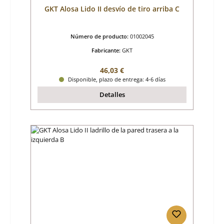
GKT Alosa Lido II desvío de tiro arriba C
Número de producto:
01002045
Fabricante:
GKT
Precio normal:
46,03 €
Disponible, plazo de entrega: 4-6 días
Detalles