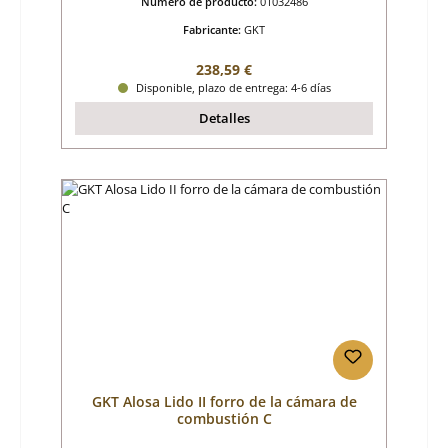
Número de producto:
01032486
Fabricante:
GKT
Precio normal:
238,59 €
Disponible, plazo de entrega: 4-6 días
Detalles
GKT Alosa Lido II forro de la cámara de
combustión C