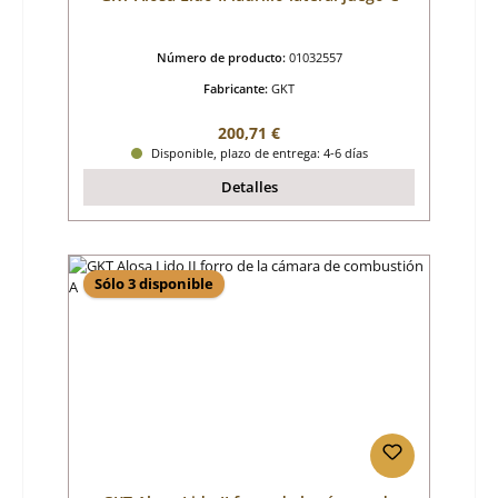
Número de producto:
01032557
Fabricante:
GKT
Precio normal:
200,71 €
Disponible, plazo de entrega: 4-6 días
Detalles
Sólo 3 disponible