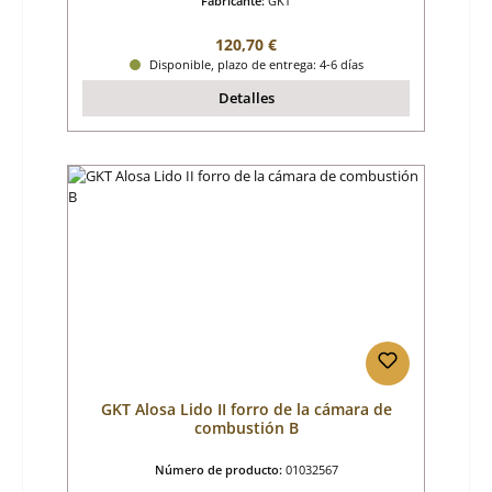
Fabricante:
GKT
Precio normal:
120,70 €
Disponible, plazo de entrega: 4-6 días
Detalles
GKT Alosa Lido II forro de la cámara de
combustión B
Número de producto:
01032567