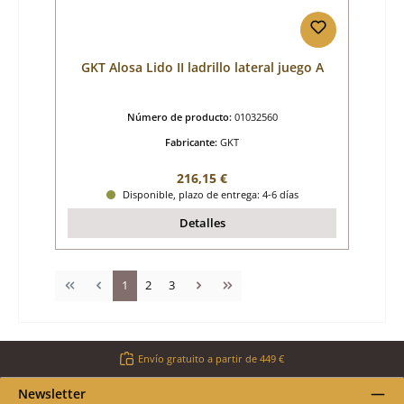
GKT Alosa Lido II ladrillo lateral juego A
Número de producto:
01032560
Fabricante:
GKT
Precio normal:
216,15 €
Disponible, plazo de entrega: 4-6 días
Detalles
Página
Página
Página
1
2
3
Envío gratuito a partir de 449 €
Newsletter