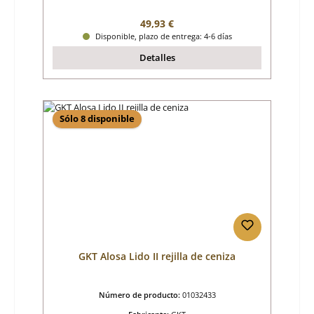
Precio normal:
49,93 €
Disponible, plazo de entrega: 4-6 días
Detalles
Sólo 8 disponible
GKT Alosa Lido II rejilla de ceniza
Número de producto:
01032433