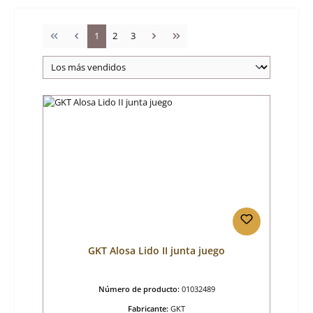
Página
Página
Página
1
2
3
GKT Alosa Lido II junta juego
Número de producto:
01032489
Fabricante:
GKT