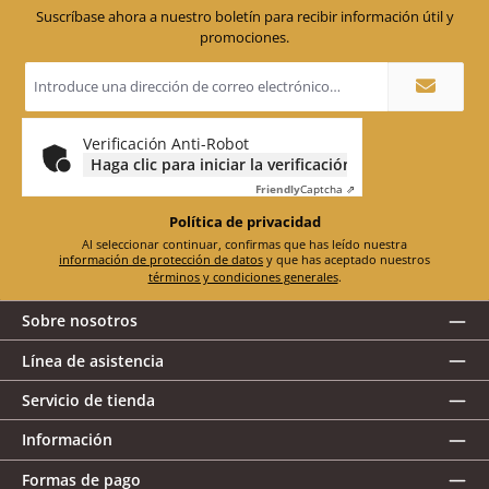
Suscríbase ahora a nuestro boletín para recibir información útil y
promociones.
Dirección
de
correo
electrónico
*
Verificación Anti-Robot
Haga clic para iniciar la verificación
Friendly
Captcha ⇗
Política de privacidad
Al seleccionar continuar, confirmas que has leído nuestra
información de protección de datos
y que has aceptado nuestros
términos y condiciones generales
.
Sobre nosotros
Línea de asistencia
Servicio de tienda
Información
Formas de pago