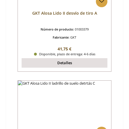
GKT Alosa Lido II desvío de tiro A
Número de producto:
01003379
Fabricante:
GKT
Precio normal:
41,75 €
Disponible, plazo de entrega: 4-6 días
Detalles