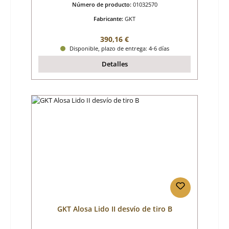
Número de producto:
01032570
Fabricante:
GKT
Precio normal:
390,16 €
Disponible, plazo de entrega: 4-6 días
Detalles
GKT Alosa Lido II desvío de tiro B