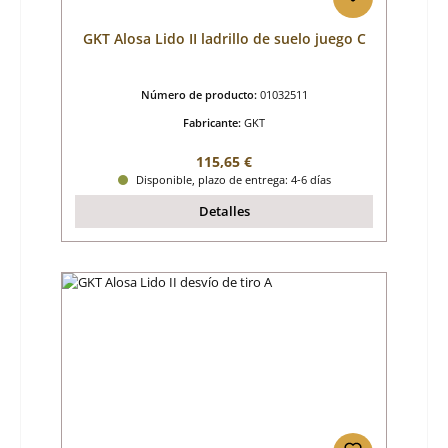
GKT Alosa Lido II ladrillo de suelo juego C
Número de producto:
01032511
Fabricante:
GKT
Precio normal:
115,65 €
Disponible, plazo de entrega: 4-6 días
Detalles