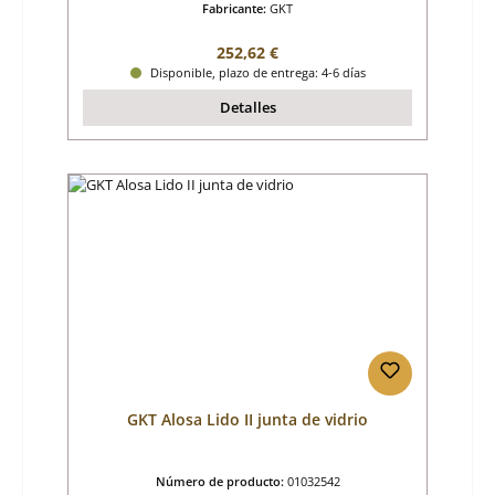
Fabricante:
GKT
Precio normal:
252,62 €
Disponible, plazo de entrega: 4-6 días
Detalles
GKT Alosa Lido II junta de vidrio
Número de producto:
01032542