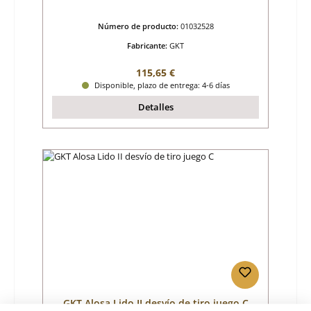
Número de producto:
01032528
Fabricante:
GKT
Precio normal:
115,65 €
Disponible, plazo de entrega: 4-6 días
Detalles
GKT Alosa Lido II desvío de tiro juego C