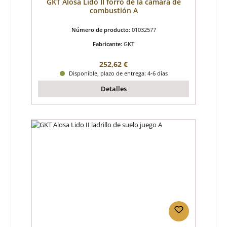
GKT Alosa Lido II forro de la cámara de
combustión A
Número de producto:
01032577
Fabricante:
GKT
Precio normal:
252,62 €
Disponible, plazo de entrega: 4-6 días
Detalles