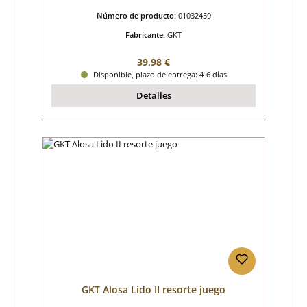
Número de producto:
01032459
Fabricante:
GKT
Precio normal:
39,98 €
Disponible, plazo de entrega: 4-6 días
Detalles
GKT Alosa Lido II resorte juego