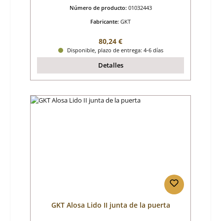
Número de producto:
01032443
Fabricante:
GKT
Precio normal:
80,24 €
Disponible, plazo de entrega: 4-6 días
Detalles
GKT Alosa Lido II junta de la puerta