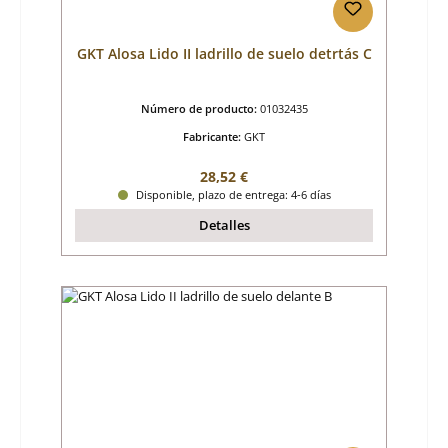
GKT Alosa Lido II ladrillo de suelo detrtás C
Número de producto:
01032435
Fabricante:
GKT
Precio normal:
28,52 €
Disponible, plazo de entrega: 4-6 días
Detalles