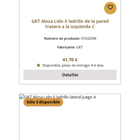
GKT Alosa Lido II ladrillo de la pared
trasera a la izquierda C
Número de producto:
01032558
Fabricante:
GKT
Precio normal:
41,70 €
Disponible, plazo de entrega: 4-6 días
Detalles
Sólo 3 disponible