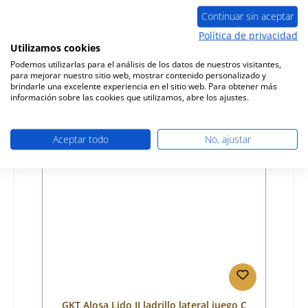
Continuar sin aceptar
Número de producto:
01032498
Política de privacidad
Utilizamos cookies
Fabricante:
GKT
Podemos utilizarlas para el análisis de los datos de nuestros visitantes,
para mejorar nuestro sitio web, mostrar contenido personalizado y
Precio normal:
80,76 €
brindarle una excelente experiencia en el sitio web. Para obtener más
Disponible, plazo de entrega: 4-6 días
información sobre las cookies que utilizamos, abre los ajustes.
Detalles
Aceptar todo
No, ajustar
GKT Alosa Lido II ladrillo lateral juego C