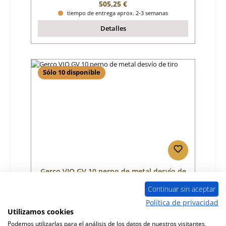
Precio normal:
505,25 €
tiempo de entrega aprox. 2-3 semanas
Detalles
Sólo 10 disponible
Gerco VIO GV 10 perno de metal desvío de
tiro
Continuar sin aceptar
Número de producto:
01032411
Política de privacidad
Utilizamos cookies
Fabricante:
Gerco
Podemos utilizarlas para el análisis de los datos de nuestros visitantes,