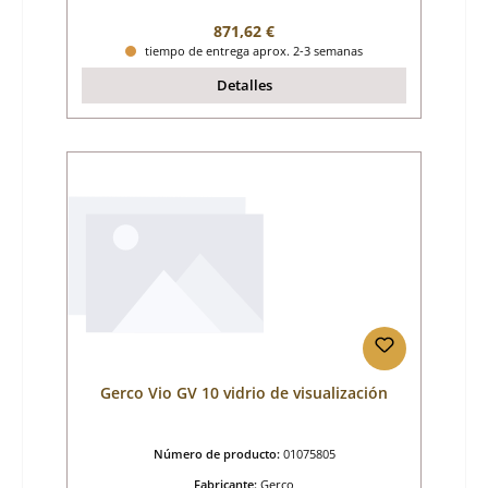
Precio normal:
871,62 €
tiempo de entrega aprox. 2-3 semanas
Detalles
Gerco Vio GV 10 vidrio de visualización
Número de producto:
01075805
Fabricante:
Gerco