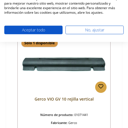
para mejorar nuestro sitio web, mostrar contenido personalizado y
Precio normal:
27,27 €
brindarle una excelente experiencia en el sitio web. Para obtener más
Disponible, plazo de entrega: 4-6 días
información sobre las cookies que utilizamos, abre los ajustes.
Detalles
Aceptar todo
No, ajustar
Sólo 1 disponible
Gerco VIO GV 10 rejilla vertical
Número de producto:
01071441
Fabricante:
Gerco