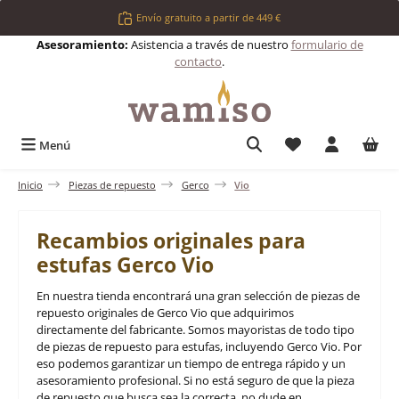
Saltar al contenido principal
Envío gratuito a partir de 449 €
Asesoramiento:
Asistencia a través de nuestro
formulario de
contacto
.
Tienes 0 artículos 
Menú
Inicio
Piezas de repuesto
Gerco
Vio
Recambios originales para
estufas Gerco Vio
En nuestra tienda encontrará una gran selección de piezas de
repuesto originales de Gerco Vio que adquirimos
directamente del fabricante. Somos mayoristas de todo tipo
de piezas de repuesto para estufas, incluyendo Gerco Vio. Por
eso podemos garantizar un tiempo de entrega rápido y un
asesoramiento profesional. Si no está seguro de que la pieza
de repuesto que busca sea la correcta, no dude en