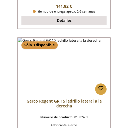
Precio normal:
141,82 €
tiempo de entrega aprox. 2-3 semanas
Detalles
Sólo 3 disponible
Gerco Regent GR 15 ladrillo lateral a la
derecha
Número de producto:
01032401
Fabricante:
Gerco