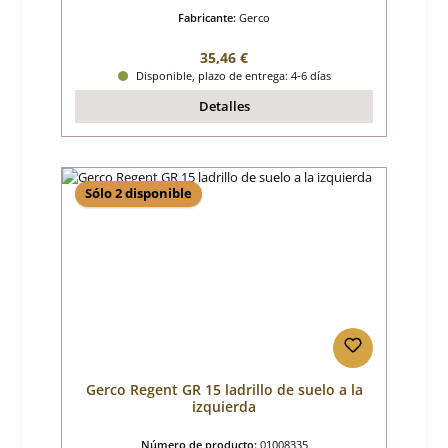
Fabricante:
Gerco
Precio normal:
35,46 €
Disponible, plazo de entrega: 4-6 días
Detalles
Sólo 2 disponible
Gerco Regent GR 15 ladrillo de suelo a la
izquierda
Número de producto:
01008335