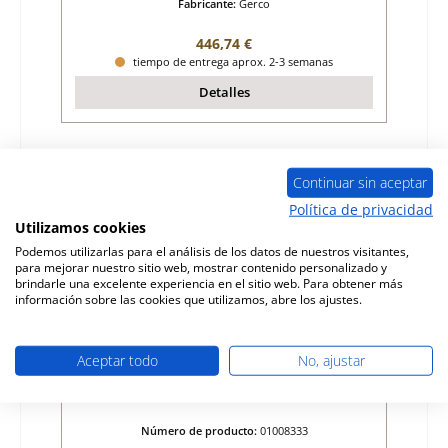
Fabricante:
Gerco
Precio normal:
446,74 €
tiempo de entrega aprox. 2-3 semanas
Detalles
Sólo 4 disponible
Continuar sin aceptar
Política de privacidad
Utilizamos cookies
Podemos utilizarlas para el análisis de los datos de nuestros visitantes,
para mejorar nuestro sitio web, mostrar contenido personalizado y
brindarle una excelente experiencia en el sitio web. Para obtener más
información sobre las cookies que utilizamos, abre los ajustes.
Aceptar todo
No, ajustar
Gerco Regent GR 15 ladrillo de la pared
trasera
Número de producto:
01008333