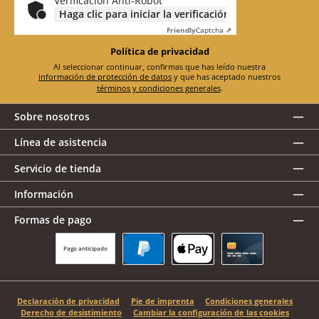
Verificación Anti-Robot
Haga clic para iniciar la verificación
Friendly
Captcha ⇗
Política de privacidad
Al seleccionar continuar, confirmas que has leído nuestra
información de protección de datos
y que has aceptado nuestros
términos y condiciones generales
.
Sobre nosotros
Línea de asistencia
Servicio de tienda
Información
Formas de pago
Pago anticipado
PayPal
Apple Pay
Tarjeta de crédito
Declaración de privacidad
Pie de imprenta
Condiciones generales
Derecho de desistimiento
Cambiar la configuración de las cookies