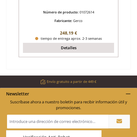
Número de producto:
01072614
Fabricante:
Gerco
Precio normal:
248,19 €
tiempo de entrega aprox. 2-3 semanas
Detalles
Envío gratuito a partir de 449 €
Newsletter
Suscríbase ahora a nuestro boletín para recibir información útil y
promociones.
Dirección
de
correo
electrónico
*