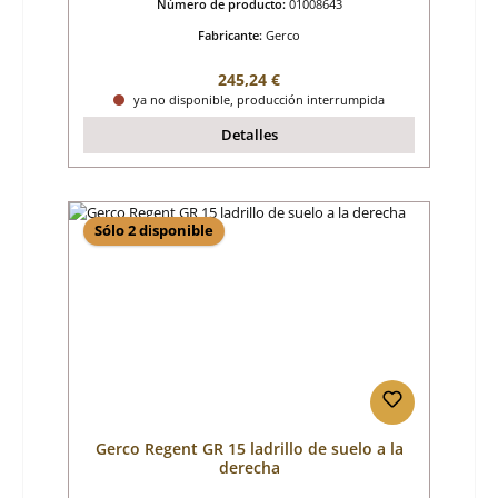
Número de producto:
01008643
Fabricante:
Gerco
Precio normal:
245,24 €
ya no disponible, producción interrumpida
Detalles
Sólo 2 disponible
Gerco Regent GR 15 ladrillo de suelo a la
derecha