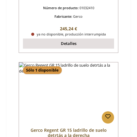
Número de producto:
01032410
Fabricante:
Gerco
Precio normal:
245,24 €
ya no disponible, producción interrumpida
Detalles
Sólo 1 disponible
Gerco Regent GR 15 ladrillo de suelo
detrtás a la derecha