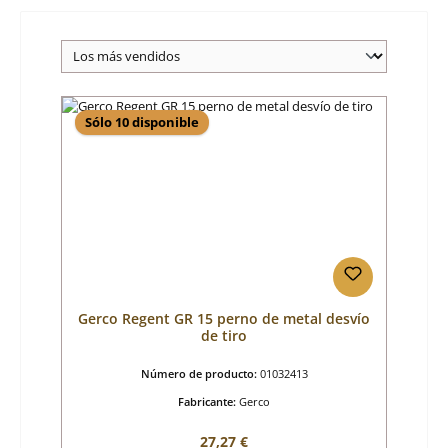
Sólo 10 disponible
Gerco Regent GR 15 perno de metal desvío
de tiro
Número de producto:
01032413
Fabricante:
Gerco
Precio normal:
27,27 €