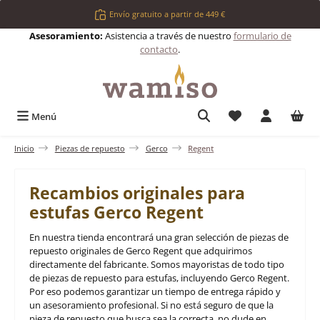
Saltar al contenido principal
Envío gratuito a partir de 449 €
Asesoramiento:
Asistencia a través de nuestro
formulario de
contacto
.
Tienes 0 artículos 
Menú
Inicio
Piezas de repuesto
Gerco
Regent
Recambios originales para
estufas Gerco Regent
En nuestra tienda encontrará una gran selección de piezas de
repuesto originales de Gerco Regent que adquirimos
directamente del fabricante. Somos mayoristas de todo tipo
de piezas de repuesto para estufas, incluyendo Gerco Regent.
Por eso podemos garantizar un tiempo de entrega rápido y
un asesoramiento profesional. Si no está seguro de que la
pieza de repuesto que busca sea la correcta, no dude en