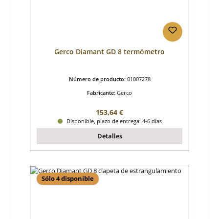
Gerco Diamant GD 8 termómetro
Número de producto:
01007278
Fabricante:
Gerco
Precio normal:
153,64 €
Disponible, plazo de entrega: 4-6 días
Detalles
Sólo 4 disponible