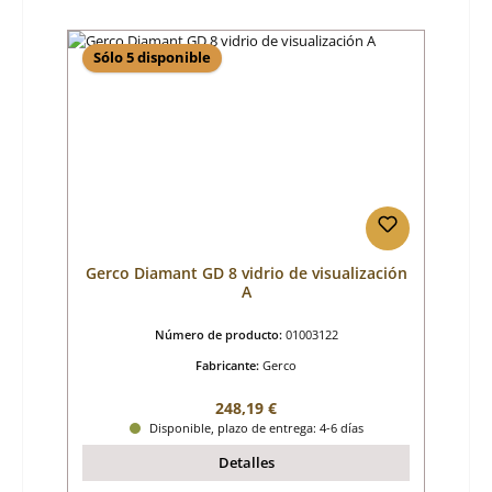
Sólo 5 disponible
Gerco Diamant GD 8 vidrio de visualización
A
Número de producto:
01003122
Fabricante:
Gerco
Precio normal:
248,19 €
Disponible, plazo de entrega: 4-6 días
Detalles