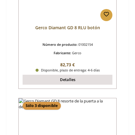
Gerco Diamant GD 8 RLU botón
Número de producto:
01002154
Fabricante:
Gerco
Precio normal:
82,73 €
Disponible, plazo de entrega: 4-6 días
Detalles
Sólo 3 disponible