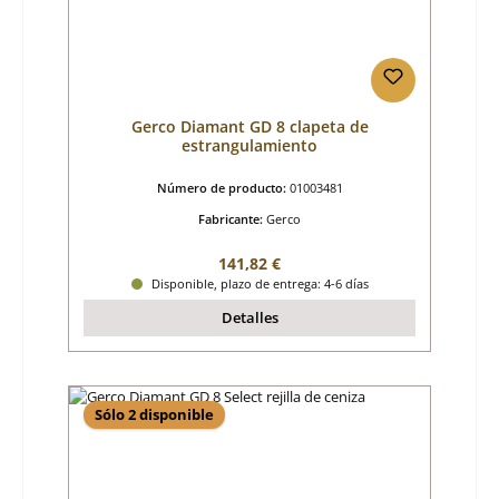
Gerco Diamant GD 8 clapeta de
estrangulamiento
Número de producto:
01003481
Fabricante:
Gerco
Precio normal:
141,82 €
Disponible, plazo de entrega: 4-6 días
Detalles
Sólo 2 disponible