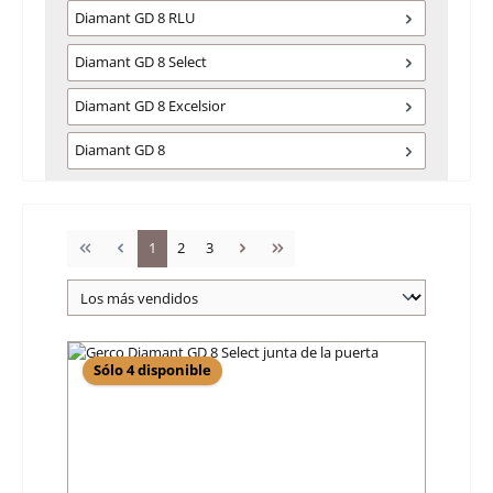
Diamant GD 8 RLU
Diamant GD 8 Select
Diamant GD 8 Excelsior
Diamant GD 8
Página
Página
Página
1
2
3
Sólo 4 disponible