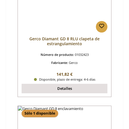
Gerco Diamant GD 8 RLU clapeta de
estrangulamiento
Número de producto:
01032423
Fabricante:
Gerco
Precio normal:
141,82 €
Disponible, plazo de entrega: 4-6 días
Detalles
Sólo 1 disponible