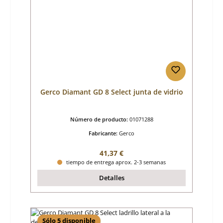
Gerco Diamant GD 8 Select junta de vidrio
Número de producto:
01071288
Fabricante:
Gerco
Precio normal:
41,37 €
tiempo de entrega aprox. 2-3 semanas
Detalles
Sólo 5 disponible