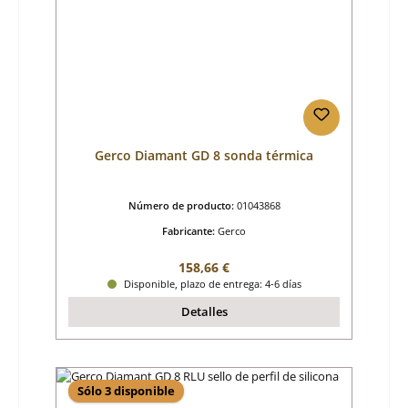
Gerco Diamant GD 8 sonda térmica
Número de producto:
01043868
Fabricante:
Gerco
Precio normal:
158,66 €
Disponible, plazo de entrega: 4-6 días
Detalles
Sólo 3 disponible