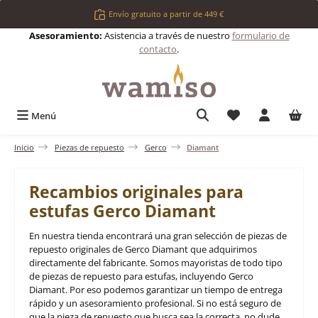
Saltar al contenido principal
Envío gratuito a partir de 449 €
Asesoramiento:
Asistencia a través de nuestro
formulario de
contacto
.
Tienes 0 artículos 
Menú
Inicio
Piezas de repuesto
Gerco
Diamant
Recambios originales para
estufas Gerco Diamant
En nuestra tienda encontrará una gran selección de piezas de
repuesto originales de Gerco Diamant que adquirimos
directamente del fabricante. Somos mayoristas de todo tipo
de piezas de repuesto para estufas, incluyendo Gerco
Diamant. Por eso podemos garantizar un tiempo de entrega
rápido y un asesoramiento profesional. Si no está seguro de
que la pieza de repuesto que busca sea la correcta, no dude