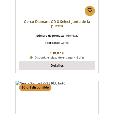
Gerco Diamant GD 8 Select junta de la
puerta
Número de producto:
01044729
Fabricante:
Gerco
Precio normal:
138,87 €
Disponible, plazo de entrega: 4-6 días
Detalles
Sólo 1 disponible