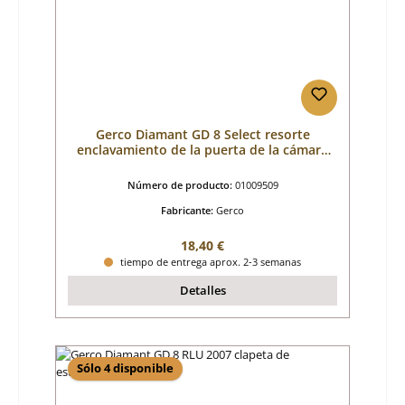
Gerco Diamant GD 8 Select resorte
enclavamiento de la puerta de la cámara
de combustión
Número de producto:
01009509
Fabricante:
Gerco
Precio normal:
18,40 €
tiempo de entrega aprox. 2-3 semanas
Detalles
Sólo 4 disponible