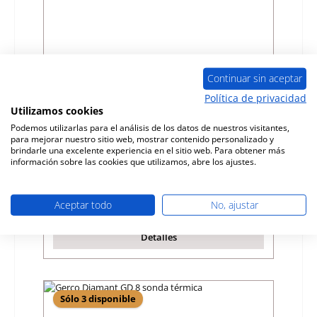
Continuar sin aceptar
Política de privacidad
Utilizamos cookies
Gerco Diamant GD 8 Excelsior forro de la
cámara de combustión
Podemos utilizarlas para el análisis de los datos de nuestros visitantes,
para mejorar nuestro sitio web, mostrar contenido personalizado y
brindarle una excelente experiencia en el sitio web. Para obtener más
Número de producto:
01032394
información sobre las cookies que utilizamos, abre los ajustes.
Fabricante:
Gerco
Precio normal:
505,25 €
Aceptar todo
No, ajustar
tiempo de entrega aprox. 2-3 semanas
Detalles
Sólo 3 disponible