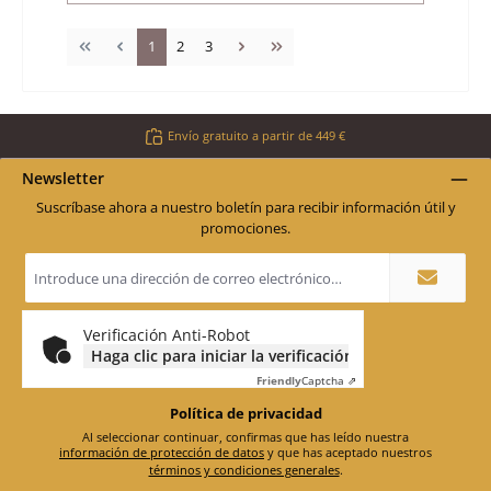
Página
Página
Página
1
2
3
Envío gratuito a partir de 449 €
Newsletter
Suscríbase ahora a nuestro boletín para recibir información útil y
promociones.
Dirección
de
correo
electrónico
*
Verificación Anti-Robot
Haga clic para iniciar la verificación
Friendly
Captcha ⇗
Política de privacidad
Al seleccionar continuar, confirmas que has leído nuestra
información de protección de datos
y que has aceptado nuestros
términos y condiciones generales
.